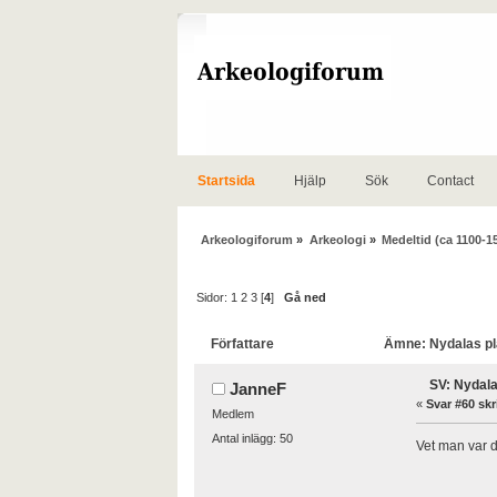
Startsida
Hjälp
Sök
Contact
Arkeologiforum
»
Arkeologi
»
Medeltid (ca 1100-1
Sidor:
1
2
3
[
4
]
Gå ned
Författare
Ämne: Nydalas pla
SV: Nydala
JanneF
«
Svar #60 skr
Medlem
Antal inlägg: 50
Vet man var d