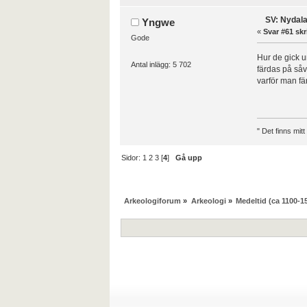
SV: Nydala
Yngwe
«
Svar #61 skr
Gode
Hur de gick u
Antal inlägg: 5 702
färdas på såv
varför man fä
" Det finns mit
Sidor:
1
2
3
[
4
]
Gå upp
Arkeologiforum
»
Arkeologi
»
Medeltid (ca 1100-1