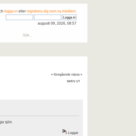
och
logga in
eller
registrera dig som ny medlem
.
augusti 09, 2026, 08:57
« föregående
nästa »
SKRIV UT
ga sjön.
Loggat