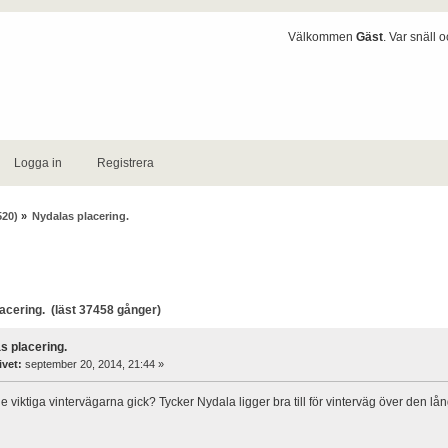
Välkommen
Gäst
. Var snäll 
Logga in
Registrera
520)
»
Nydalas placering.
cering. (läst 37458 gånger)
s placering.
ivet:
september 20, 2014, 21:44 »
e viktiga vintervägarna gick? Tycker Nydala ligger bra till för vinterväg över den lån