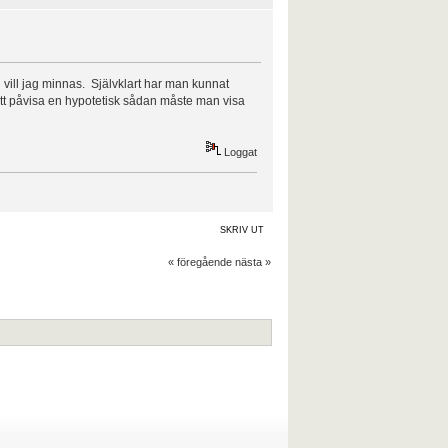
l vill jag minnas. Självklart har man kunnat
att påvisa en hypotetisk sådan måste man visa
Loggat
SKRIV UT
« föregående
nästa »