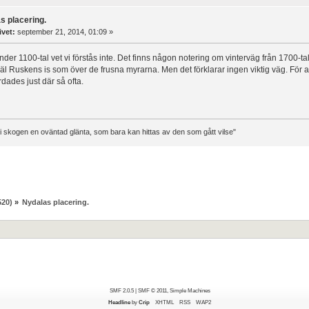
s placering.
ivet:
september 21, 2014, 01:09 »
nder 1100-tal vet vi förstås inte. Det finns någon notering om vinterväg från 1700-ta
äl Ruskens is som över de frusna myrarna. Men det förklarar ingen viktig väg. För 
rdades just där så ofta.
t i skogen en oväntad glänta, som bara kan hittas av den som gått vilse"
520)
»
Nydalas placering.
SMF 2.0.5
|
SMF © 2011
,
Simple Machines
Headline
by
Crip
XHTML
RSS
WAP2