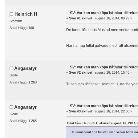
SV: Var kan man köpa båtnitar till reko
Heinrich H
«
Svar #1 skrivet:
augusti 16, 2014, 09:29 »
Stammis
Antal inlägg: 100
De fanns förut hos Mustad men verkar bor
Här har jag hittat galvade med rätt utseend
SV: Var kan man köpa båtnitar till reko
Anganatyr
«
Svar #2 skrivet:
augusti 16, 2014, 15:40 »
Gode
Antal inlägg: 1 268
Tusen tack för tipset Heinrich H, det betyder
SV: Var kan man köpa båtnitar till reko
Anganatyr
«
Svar #3 skrivet:
augusti 16, 2014, 22:00 »
Gode
Antal inlägg: 1 268
Citat från: Heinrich H skrivet augusti 16, 2014,
De fanns förut hos Mustad men verkar borta n