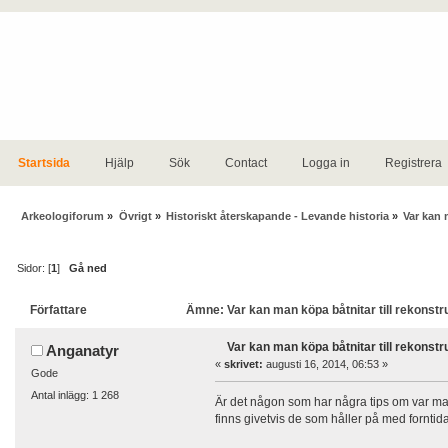
Startsida
Hjälp
Sök
Contact
Logga in
Registrera
Arkeologiforum
»
Övrigt
»
Historiskt återskapande - Levande historia
»
Var kan 
Sidor: [
1
]
Gå ned
Författare
Ämne: Var kan man köpa båtnitar till rekonstr
Var kan man köpa båtnitar till rekonstr
Anganatyr
«
skrivet:
augusti 16, 2014, 06:53 »
Gode
Antal inlägg: 1 268
Är det någon som har några tips om var man
finns givetvis de som håller på med forntid