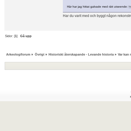
Här har jag hittat galvade med rätt utseende:
h
Har du varit med och byggt någon rekonstru
Sidor: [
1
]
Gå upp
Arkeologiforum
»
Övrigt
»
Historiskt återskapande - Levande historia
»
Var kan 