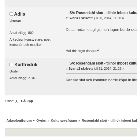
SV: Rosendahl slott - tillhör inboet kult
Adils
«
Svar #1 skrivet:
juli 30, 2014, 11:30 »
Veteran
Det är redan olagligt, men lagen borde skärpa
Antal inlägg: 802
Arkeolog, konstvetare, poet,
konstnär och musiker
Hell thir regin donaraz!
SV: Rosendahl slott - tillhör inboet kult
Karlfredrik
«
Svar #2 skrivet:
juli 31, 2014, 21:29 »
Gode
Antal inlägg: 2 346
Kanske stat och kommun borde köpa in lit
Sidor: [
1
]
Gå upp
Arkeologiforum
»
Övrigt
»
Kulturarvsfrågor
»
Rosendahl slott - tillhör inboet ku