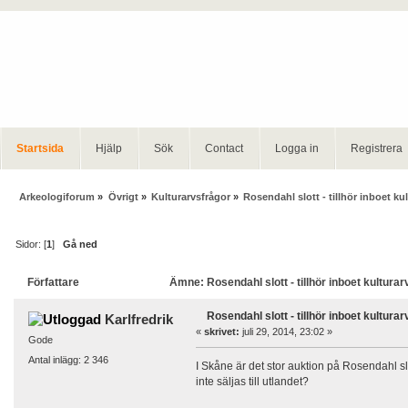
Startsida
Hjälp
Sök
Contact
Logga in
Registrera
Arkeologiforum
»
Övrigt
»
Kulturarvsfrågor
»
Rosendahl slott - tillhör inboet ku
Sidor: [
1
]
Gå ned
Författare
Ämne: Rosendahl slott - tillhör inboet kulturar
Rosendahl slott - tillhör inboet kulturar
Karlfredrik
«
skrivet:
juli 29, 2014, 23:02 »
Gode
Antal inlägg: 2 346
I Skåne är det stor auktion på Rosendahl slot
inte säljas till utlandet?