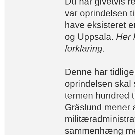
Du har givetvis r
var oprindelsen t
have eksisteret 
og Uppsala.
Her 
forklaring.
Denne har tidlig
oprindelsen skal
termen hundred tid
Gräslund mener at
militæradministra
sammenhæng med 