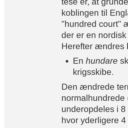
tese er, at grunde
koblingen til Eng
"hundred court" æ
der er en nordisk
Herefter ændres kri
En
hundare
sk
krigsskibe.
Den ændrede term
normalhundrede (1
underopdeles i 8 t
hvor yderligere 4