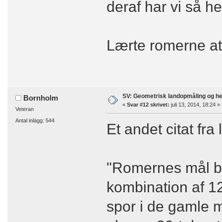
deraf har vi så h
Lærte romerne at 
SV: Geometrisk landopmåling og h
Bornholm
«
Svar #12 skrivet:
juli 13, 2014, 18:24 »
Veteran
Antal inlägg: 544
Et andet citat fra 
"Romernes mål by
kombination af 12
spor i de gamle m