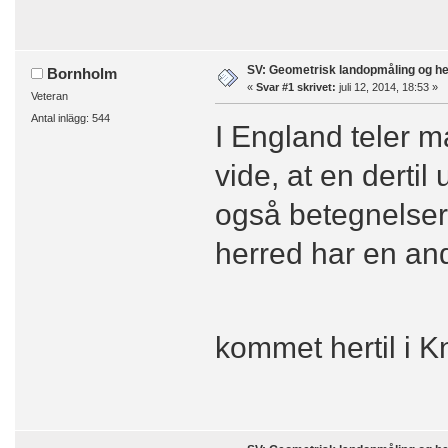
SV: Geometrisk landopmåling og h
Bornholm
«
Svar #1 skrivet:
juli 12, 2014, 18:53 »
Veteran
Antal inlägg: 544
I England teler 
vide, at en derti
også betegnelser
herred har en a
kommet hertil i K