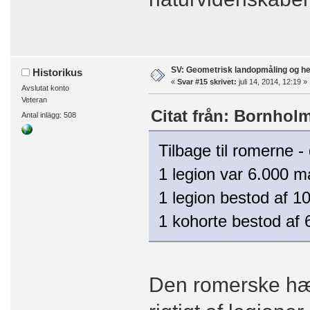
SV: Geometrisk landopmåling og h
Historikus
«
Svar #15 skrivet:
juli 14, 2014, 12:19 »
Avslutat konto
Veteran
Citat från: Bornholm 
Antal inlägg: 508
Tilbage til romerne -
1 legion var 6.000 m
1 legion bestod af 1
1 kohorte bestod af 
Den romerske hær