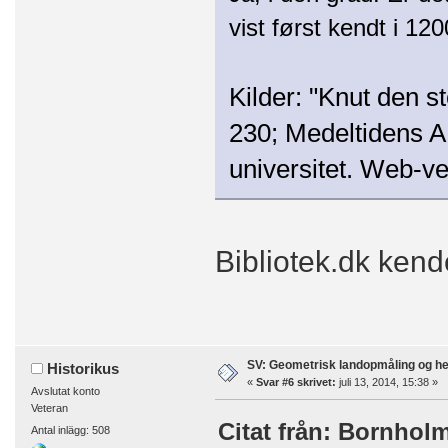
vist først kendt i 120
Kilder: "Knut den s
230; Medeltidens 
universitet. Web-ve
Bibliotek.dk kend
SV: Geometrisk landopmåling og h
Historikus
«
Svar #6 skrivet:
juli 13, 2014, 15:38 »
Avslutat konto
Veteran
Citat från: Bornholm 
Antal inlägg: 508