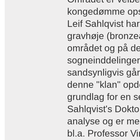
kongedømme ops
Leif Sahlqvist ha
gravhøje (bronzea
området og på det
sogneinddelinger,
sandsynligvis går 
denne "klan" op
grundlag for en s
Sahlqvist's Dokt
analyse og er meg
bl.a. Professor V