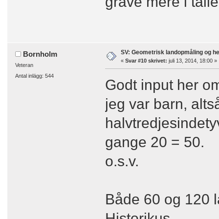
grave mere i tal
SV: Geometrisk landopmåling og h
Bornholm
«
Svar #10 skrivet:
juli 13, 2014, 18:00 »
Veteran
Antal inlägg: 544
Godt input her om
jeg var barn, alt
halvtredjesindety
gange 20 = 50.
o.s.v.
Både 60 og 120 l
Historikus.