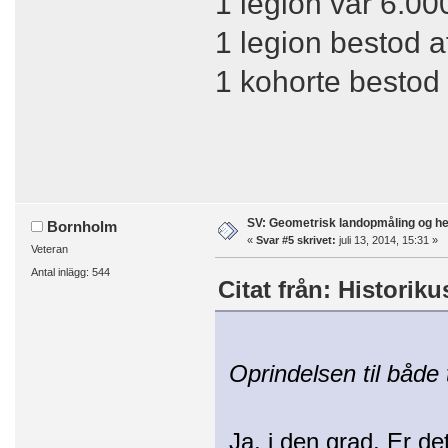
1 legion var 6.0
1 legion bestod a
1 kohorte bestod 
SV: Geometrisk landopmåling og h
Bornholm
«
Svar #5 skrivet:
juli 13, 2014, 15:31 »
Veteran
Antal inlägg: 544
Citat från: Historiku
Oprindelsen til både
Ja, i den grad. Er d