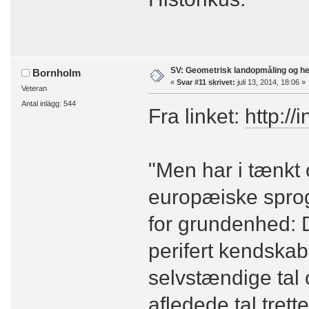
SV: Geometrisk landopmåling og h
Bornholm
«
Svar #11 skrivet:
juli 13, 2014, 18:06 »
Veteran
Antal inlägg: 544
Fra linket:
http://
"Men har i tænkt ov
europæiske sprog
for grundenhed: D
perifert kendskab 
selvstændige tal 
afledede tal tretten