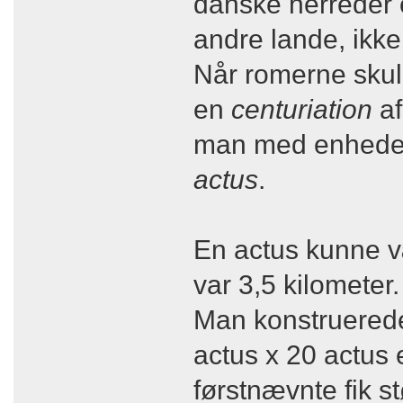
danske herreder 
andre lande, ikke
Når romerne skull
en
centuriation
af
man med enhed
actus
.
En actus kunne væ
var 3,5 kilometer.
Man konstruerede 
actus x 20 actus 
førstnævnte fik 