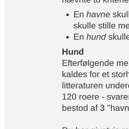
En
havne
skul
skulle stille me
En
hund
skulle
Hund
Efterfølgende men
kaldes for et sto
litteraturen under
120 roere - svaren
bestod af 3 "havn