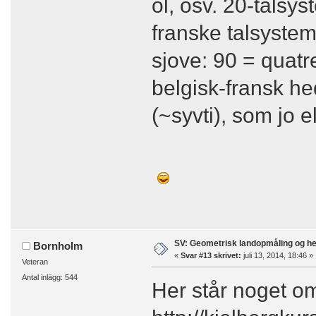
ol, osv. 20-talsys
franske talsystem
sjove: 90 = quatr
belgisk-fransk he
(~syvti), som jo 
SV: Geometrisk landopmåling og h
Bornholm
«
Svar #13 skrivet:
juli 13, 2014, 18:46 »
Veteran
Antal inlägg: 544
Her står noget o