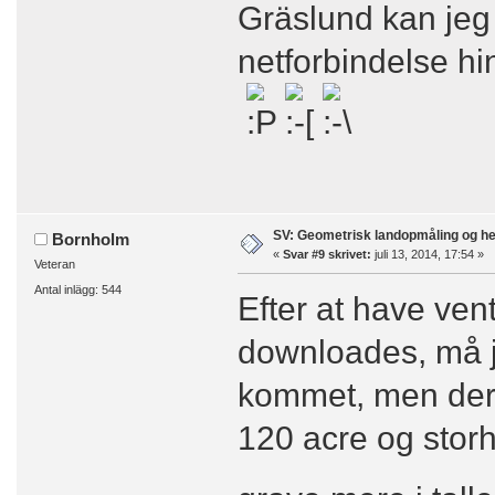
Gräslund kan jeg 
netforbindelse hi
SV: Geometrisk landopmåling og h
Bornholm
«
Svar #9 skrivet:
juli 13, 2014, 17:54 »
Veteran
Antal inlägg: 544
Efter at have vent
downloades, må je
kommet, men der
120 acre og stor