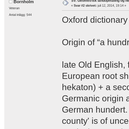
SV: Geometrisk landopmåling og h
Bornholm
«
Svar #2 skrivet:
juli 12, 2014, 19:14 »
Veteran
Antal inlägg: 544
Oxford dictionary 
Origin of “a hund
late Old English,
European root sh
hekaton) + a sec
Germanic origin 
German hundert. 
county' is of unce