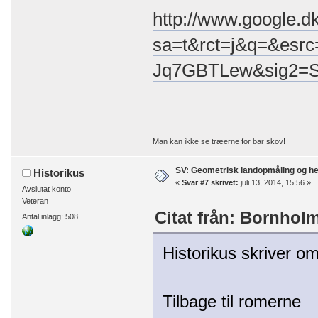
http://www.google.dk
sa=t&rct=j&q=&es
Jq7GBTLew&sig2=S
Man kan ikke se træerne for bar skov!
SV: Geometrisk landopmåling og h
Historikus
«
Svar #7 skrivet:
juli 13, 2014, 15:56 »
Avslutat konto
Veteran
Citat från: Bornholm 
Antal inlägg: 508
Historikus skriver om
Tilbage til romerne