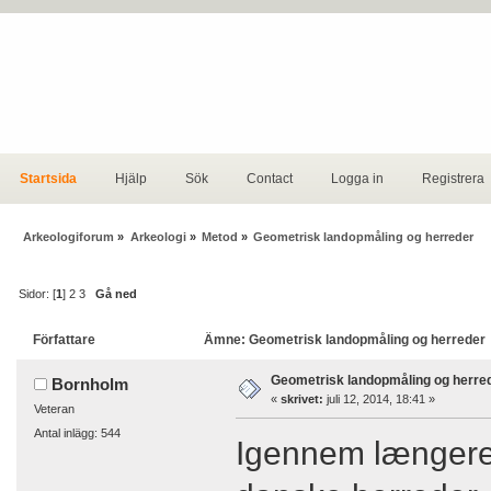
Startsida
Hjälp
Sök
Contact
Logga in
Registrera
Arkeologiforum
»
Arkeologi
»
Metod
»
Geometrisk landopmåling og herreder
Sidor: [
1
]
2
3
Gå ned
Författare
Ämne: Geometrisk landopmåling og herreder 
Geometrisk landopmåling og herre
Bornholm
«
skrivet:
juli 12, 2014, 18:41 »
Veteran
Antal inlägg: 544
Igennem længere 