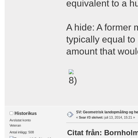
equivalent to a h
A hide: A former 
typically equal t
amount that would
SV: Geometrisk landopmåling og h
Historikus
«
Svar #3 skrivet:
juli 13, 2014, 15:21 »
Avslutat konto
Veteran
Citat från: Bornholm 
Antal inlägg: 508