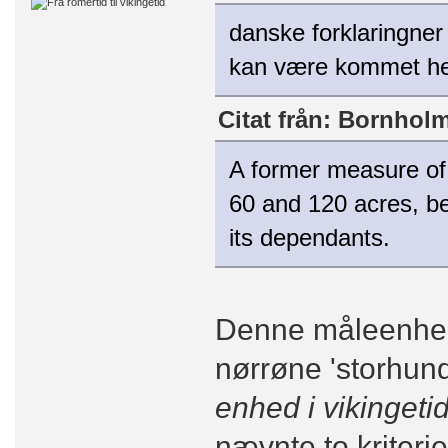
danske forklaringne
kan være kommet hert
Citat från: Bornholm 
A former measure of 
60 and 120 acres, be
its dependants.
Denne måleenhed 
nørrøne 'storhund
enhed i vikingeti
nævnte to kriterie