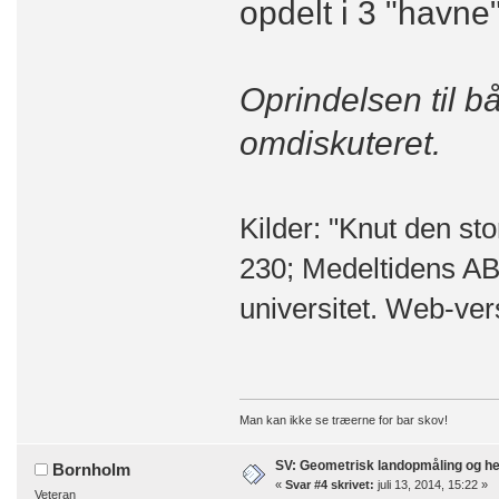
opdelt i 3 "havne
Oprindelsen til 
omdiskuteret.
Kilder: "Knut den st
230; Medeltidens A
universitet. Web-vers
Man kan ikke se træerne for bar skov!
SV: Geometrisk landopmåling og h
Bornholm
«
Svar #4 skrivet:
juli 13, 2014, 15:22 »
Veteran