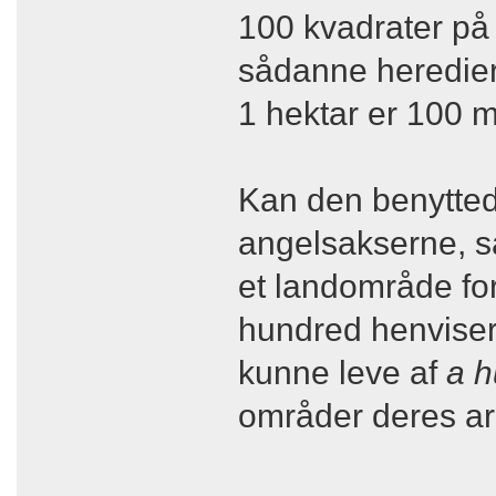
100 kvadrater på
sådanne heredier
1 hektar er 100 
Kan den benyttede 
angelsakserne, så
et landområde fo
hundred henviser t
kunne leve af
a 
områder deres ar