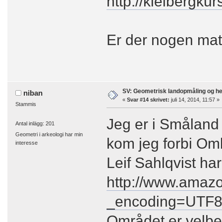
http://kielbergk
Er der nogen mate
SV: Geometrisk landopmåling og h
niban
«
Svar #14 skrivet:
juli 14, 2014, 11:57 »
Stammis
Jeg er i Småland
Antal inlägg: 201
Geometri i arkeologi har min
kom jeg forbi Om
interesse
Leif Sahlqvist ha
http://www.amaz
_encoding=UTF8
Området er velbe