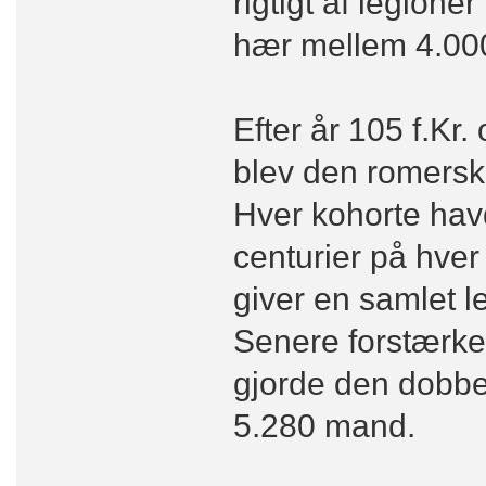
rigtigt af legion
hær mellem 4.000
Efter år 105 f.Kr
blev den romersk
Hver kohorte hav
centurier på hver
giver en samlet 
Senere forstærke
gjorde den dobbel
5.280 mand.