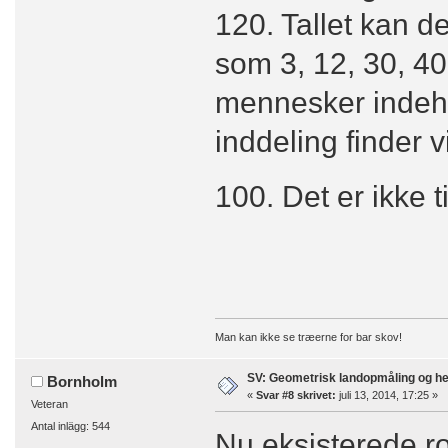
120. Tallet kan 
som 3, 12, 30, 40
mennesker indeho
inddeling finder v
100. Det er ikke t
Man kan ikke se træerne for bar skov!
SV: Geometrisk landopmåling og h
Bornholm
«
Svar #8 skrivet:
juli 13, 2014, 17:25 »
Veteran
Antal inlägg: 544
Nu eksisterede ro