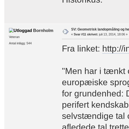
SV: Geometrisk landopmåling og h
Bornholm
«
Svar #11 skrivet:
juli 13, 2014, 18:06 »
Veteran
Antal inlägg: 544
Fra linket:
http://
"Men har i tænkt ov
europæiske sprog
for grundenhed: D
perifert kendskab 
selvstændige tal 
afledede tal tretten