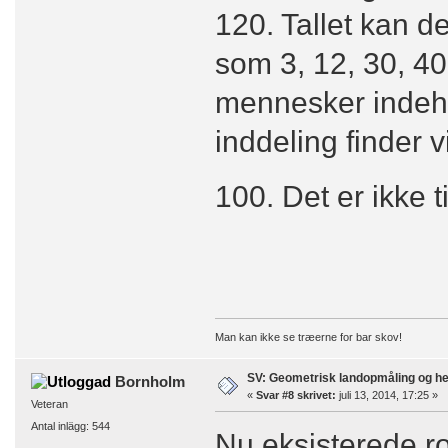
120. Tallet kan 
som 3, 12, 30, 40
mennesker indeho
inddeling finder v
100. Det er ikke t
Man kan ikke se træerne for bar skov!
SV: Geometrisk landopmåling og h
Bornholm
«
Svar #8 skrivet:
juli 13, 2014, 17:25 »
Veteran
Antal inlägg: 544
Nu eksisterede ro