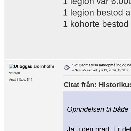
1 legion var 6.0
1 legion bestod a
1 kohorte bestod 
SV: Geometrisk landopmåling og h
Bornholm
«
Svar #5 skrivet:
juli 13, 2014, 15:31 »
Veteran
Antal inlägg: 544
Citat från: Historiku
Oprindelsen til både
Ja, i den grad. Er d