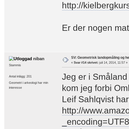
http://kielbergk
Er der nogen mate
SV: Geometrisk landopmåling og h
niban
«
Svar #14 skrivet:
juli 14, 2014, 11:57 »
Stammis
Jeg er i Småland
Antal inlägg: 201
Geometri i arkeologi har min
kom jeg forbi Om
interesse
Leif Sahlqvist ha
http://www.amaz
_encoding=UTF8