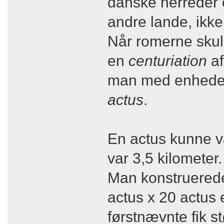
danske herreder 
andre lande, ikke
Når romerne skull
en
centuriation
af
man med enhed
actus
.
En actus kunne væ
var 3,5 kilometer.
Man konstruerede 
actus x 20 actus 
førstnævnte fik 