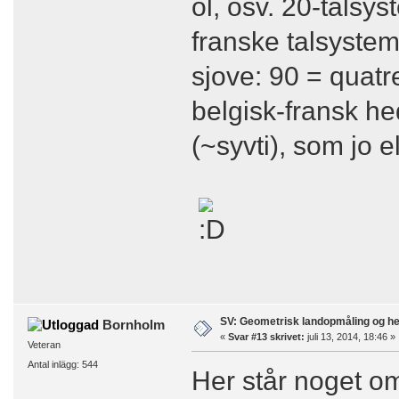
ol, osv. 20-talsys
franske talsystem
sjove: 90 = quatr
belgisk-fransk he
(~syvti), som jo 
SV: Geometrisk landopmåling og h
Bornholm
«
Svar #13 skrivet:
juli 13, 2014, 18:46 »
Veteran
Antal inlägg: 544
Her står noget o