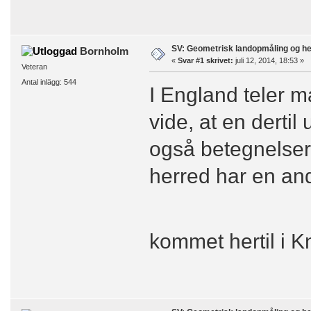
SV: Geometrisk landopmåling og h
Bornholm
«
Svar #1 skrivet:
juli 12, 2014, 18:53 »
Veteran
Antal inlägg: 544
I England teler 
vide, at en derti
også betegnelser
herred har en a
kommet hertil i K