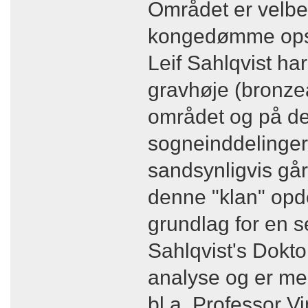
Området er velbe
kongedømme ops
Leif Sahlqvist ha
gravhøje (bronzea
området og på det
sogneinddelinger,
sandsynligvis går 
denne "klan" op
grundlag for en s
Sahlqvist's Dokt
analyse og er meg
bl.a. Professor V