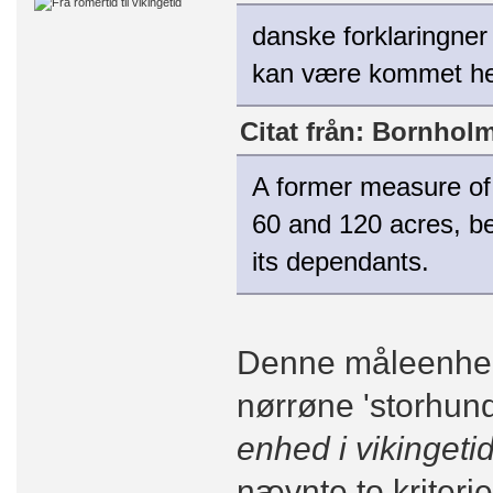
danske forklaringne
kan være kommet hert
Citat från: Bornholm 
A former measure of 
60 and 120 acres, be
its dependants.
Denne måleenhed 
nørrøne 'storhund
enhed i vikingeti
nævnte to kriterie