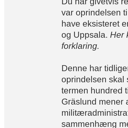
Du har givetvis r
var oprindelsen t
have eksisteret 
og Uppsala.
Her 
forklaring.
Denne har tidlig
oprindelsen skal
termen hundred tid
Gräslund mener at
militæradministra
sammenhæng med 