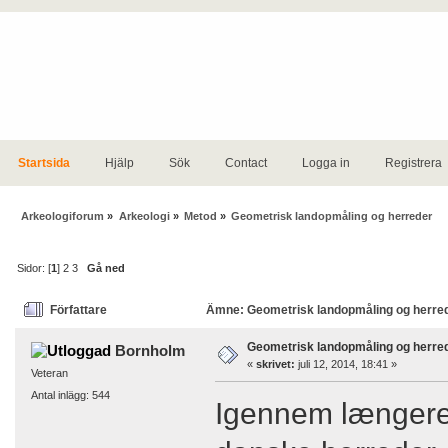
Startsida
Hjälp
Sök
Contact
Logga in
Registrera
Arkeologiforum
»
Arkeologi
»
Metod
»
Geometrisk landopmåling og herreder
Sidor: [
1
]
2
3
Gå ned
Författare
Ämne: Geometrisk landopmåling og herred
Geometrisk landopmåling og herre
Bornholm
«
skrivet:
juli 12, 2014, 18:41 »
Veteran
Antal inlägg: 544
Igennem længere 