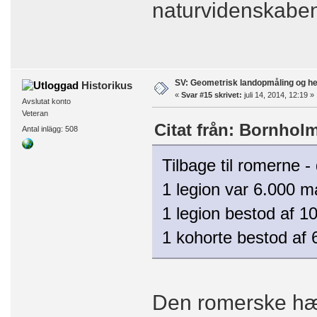
naturvidenskabe
SV: Geometrisk landopmåling og h
Historikus
«
Svar #15 skrivet:
juli 14, 2014, 12:19 »
Avslutat konto
Veteran
Citat från: Bornholm 
Antal inlägg: 508
Tilbage til romerne -
1 legion var 6.000 m
1 legion bestod af 1
1 kohorte bestod af 
Den romerske hær