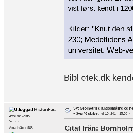
vist først kendt i 120
Kilder: "Knut den s
230; Medeltidens 
universitet. Web-ve
Bibliotek.dk kend
SV: Geometrisk landopmåling og h
Historikus
«
Svar #6 skrivet:
juli 13, 2014, 15:38 »
Avslutat konto
Veteran
Citat från: Bornholm 
Antal inlägg: 508