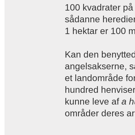
100 kvadrater på
sådanne heredier
1 hektar er 100 
Kan den benyttede 
angelsakserne, så
et landområde fo
hundred henviser t
kunne leve af
a 
områder deres ar