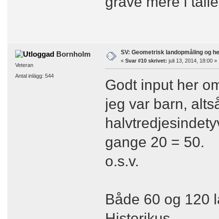
grave mere i tal
SV: Geometrisk landopmåling og h
Bornholm
«
Svar #10 skrivet:
juli 13, 2014, 18:00 »
Veteran
Antal inlägg: 544
Godt input her om
jeg var barn, alt
halvtredjesindety
gange 20 = 50.
o.s.v.
Både 60 og 120 l
Historikus.