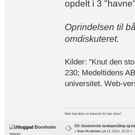
opdelt i 3 "havne
Oprindelsen til 
omdiskuteret.
Kilder: "Knut den st
230; Medeltidens A
universitet. Web-vers
Man kan ikke se træerne for bar skov!
SV: Geometrisk landopmåling og h
Bornholm
«
Svar #4 skrivet:
juli 13, 2014, 15:22 »
Veteran