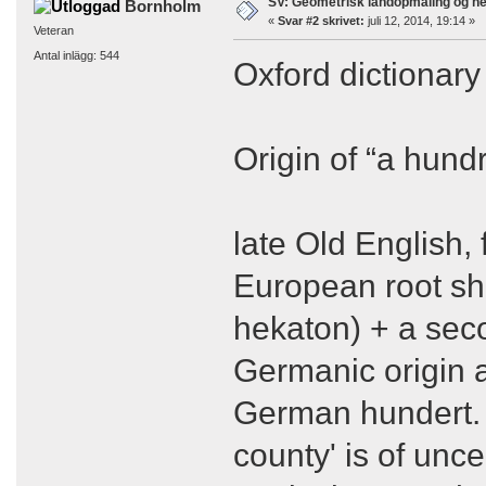
SV: Geometrisk landopmåling og h
Bornholm
«
Svar #2 skrivet:
juli 12, 2014, 19:14 »
Veteran
Antal inlägg: 544
Oxford dictionary 
Origin of “a hund
late Old English,
European root sh
hekaton) + a sec
Germanic origin 
German hundert. 
county' is of unce