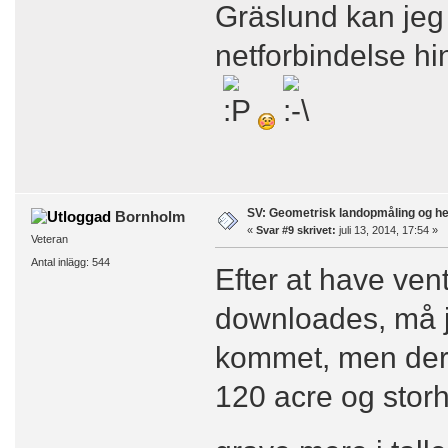
Gräslund kan jeg 
netforbindelse hi
SV: Geometrisk landopmåling og h
Bornholm
«
Svar #9 skrivet:
juli 13, 2014, 17:54 »
Veteran
Antal inlägg: 544
Efter at have vent
downloades, må je
kommet, men der
120 acre og stor