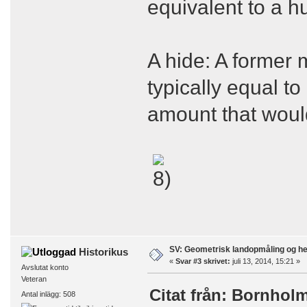
equivalent to a h
A hide: A former 
typically equal t
amount that would
SV: Geometrisk landopmåling og h
Historikus
«
Svar #3 skrivet:
juli 13, 2014, 15:21 »
Avslutat konto
Veteran
Citat från: Bornholm 
Antal inlägg: 508