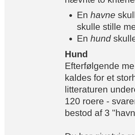
En
havne
skul
skulle stille me
En
hund
skulle
Hund
Efterfølgende men
kaldes for et sto
litteraturen under
120 roere - svaren
bestod af 3 "havn