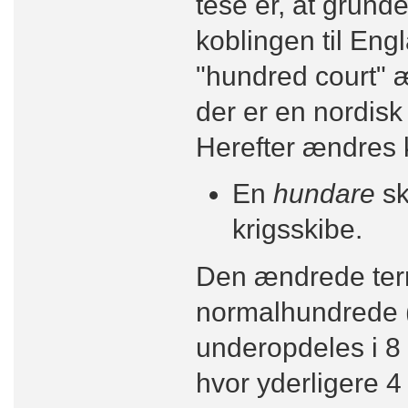
tese er, at grunde
koblingen til Eng
"hundred court" æ
der er en nordisk
Herefter ændres kri
En
hundare
sk
krigsskibe.
Den ændrede term
normalhundrede (1
underopdeles i 8 t
hvor yderligere 4