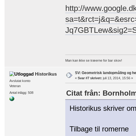
http://www.google.dk
sa=t&rct=j&q=&es
Jq7GBTLew&sig2=S
Man kan ikke se træerne for bar skov!
SV: Geometrisk landopmåling og h
Historikus
«
Svar #7 skrivet:
juli 13, 2014, 15:56 »
Avslutat konto
Veteran
Citat från: Bornholm 
Antal inlägg: 508
Historikus skriver om
Tilbage til romerne