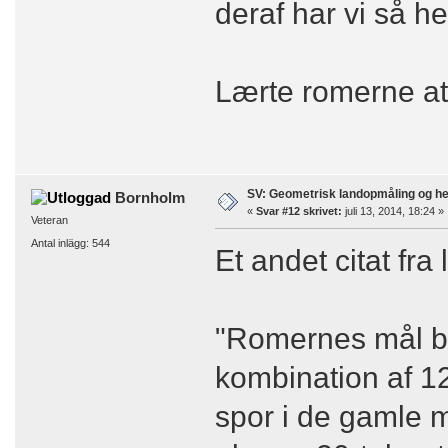
deraf har vi så h
Lærte romerne at 
SV: Geometrisk landopmåling og h
Bornholm
«
Svar #12 skrivet:
juli 13, 2014, 18:24 »
Veteran
Antal inlägg: 544
Et andet citat fra 
"Romernes mål by
kombination af 12
spor i de gamle m