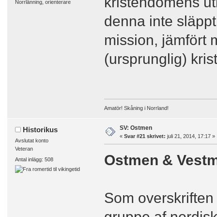
kristendomens utb
Norrlänning, orienterare
denna inte släppt
mission, jämfört m
(ursprunglig) kri
Amatör! Skåning i Norrland!
SV: Ostmen
Historikus
«
Svar #21 skrivet:
juli 21, 2014, 17:17 »
Avslutat konto
Veteran
Ostmen & Vest
Antal inlägg: 508
Som overskriften 
gruppe af nordisk