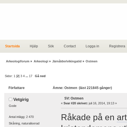
Startsida
Hjälp
Sök
Contact
Logga in
Registrera
Arkeologiforum
»
Arkeologi
»
Järnålder/vikingatid
»
Ostmen
Sidor:
1
[
2
]
3
4
...
17
Gå ned
Författare
Ämne: Ostmen (läst 221845 gånger)
SV: Ostmen
Vetgirig
«
Svar #20 skrivet:
juli 16, 2014, 19:13 »
Gode
Råkade på en
art
Antal inlägg: 2 470
Skåning, naturaliserad