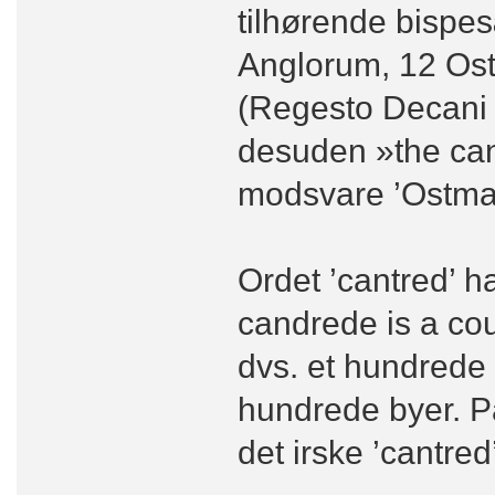
tilhørende bispe
Anglorum, 12 Os
(Regesto Decani 
desuden »the can
modsvare ’Ostman
Ordet ’cantred’ h
candrede is a co
dvs. et hundrede 
hundrede byer. P
det irske ’cantred’