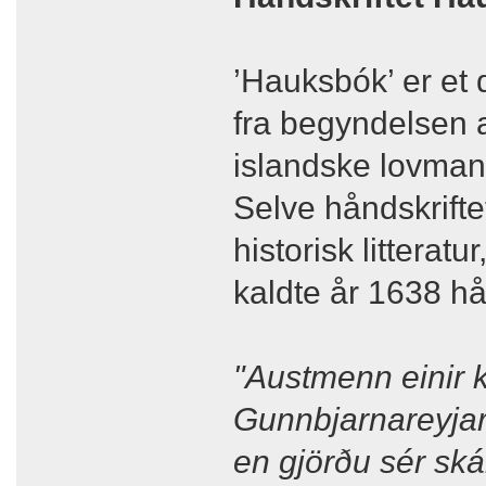
’Hauksbók’ er et 
fra begyndelsen af
islandske lovman
Selve håndskrifte
historisk litterat
kaldte år 1638 hån
"Austmenn einir 
Gunnbjarnareyjar,
en gjörðu sér ská