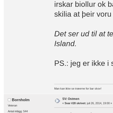
irskar biollur ok b
skilia at þeir vo
Det ser ud til at t
Island.
PS.: jeg er ikke i
Man kan ikke se træerne for bar skov!
SV: Ostmen
Bornholm
«
Svar #28 skrivet:
juli 26, 2014, 19:00 »
Veteran
Antal inlägg: 544