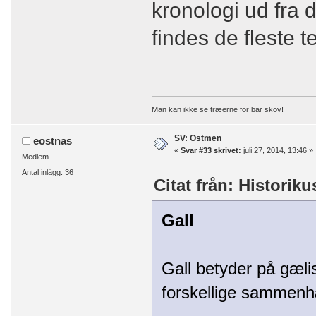
kronologi ud fra 
findes de fleste 
Man kan ikke se træerne for bar skov!
SV: Ostmen
eostnas
«
Svar #33 skrivet:
juli 27, 2014, 13:46 »
Medlem
Antal inlägg: 36
Citat från: Historiku
Gall
Gall betyder på gæli
forskellige sammen