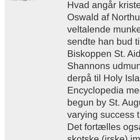
Hvad angår krist
Oswald af Northu
veltalende munke t
sendte han bud til
Biskoppen St. Aid
Shannons udmundi
derpå til Holy Is
Encyclopedia medd
begun by St. Augu
varying success t
Det fortælles også
skotske (irske) i