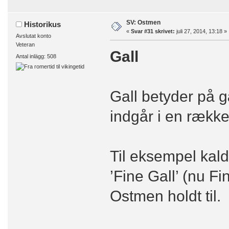
SV: Ostmen
Historikus
«
Svar #31 skrivet:
juli 27, 2014, 13:18 »
Avslutat konto
Veteran
Gall
Antal inlägg: 508
Gall betyder på g
indgår i en rækk
Til eksempel kald
’Fine Gall’ (nu Fi
Ostmen holdt til.