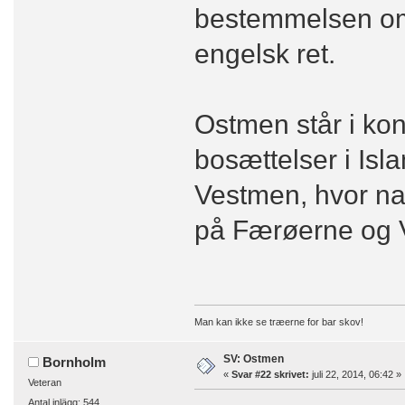
bestemmelsen om,
engelsk ret.
Ostmen står i kon
bosættelser i Isla
Vestmen, hvor na
på Færøerne og V
Man kan ikke se træerne for bar skov!
SV: Ostmen
Bornholm
«
Svar #22 skrivet:
juli 22, 2014, 06:42 »
Veteran
Antal inlägg: 544