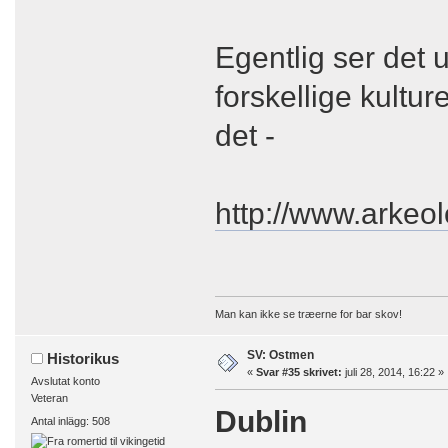
Egentlig ser det ud
forskellige kultur
det -
http://www.arkeol
Man kan ikke se træerne for bar skov!
SV: Ostmen
Historikus
«
Svar #35 skrivet:
juli 28, 2014, 16:22 »
Avslutat konto
Veteran
Dublin
Antal inlägg: 508