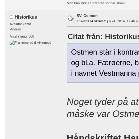
Man kan ikke se træerne for bar skov!
SV: Ostmen
Historikus
«
Svar #24 skrivet:
juli 24, 2014, 17:46 »
Avslutat konto
Veteran
Citat från: Historiku
Antal inlägg: 508
Ostmen står i kontra
og bl.a. Færøerne, b
i navnet Vestmanna 
Noget tyder på at
måske var Ostm
Håndskriftet H