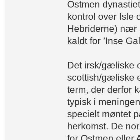
Ostmen dynastiet
kontrol over Isle 
Hebriderne) nær 
kaldt for ’Inse Gal
Det irsk/gæliske o
scottish/gæliske 
term, der derfor 
typisk i meningen
specielt møntet på
herkomst. De nor
for Ostmen eller