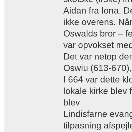
Aidan fra Iona. D
ikke overens. Nå
Oswalds bror – fe
var opvokset med
Det var netop den
Oswiu (613-670), 
I 664 var dette 
lokale kirke blev
blev
Lindisfarne evang
tilpasning afspej