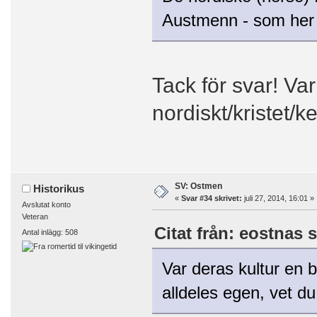
Austmenn - som her 
Tack för svar! Va
nordiskt/kristet/k
SV: Ostmen
Historikus
«
Svar #34 skrivet:
juli 27, 2014, 16:01 »
Avslutat konto
Veteran
Citat från: eostnas s
Antal inlägg: 508
Var deras kultur en bl
alldeles egen, vet du