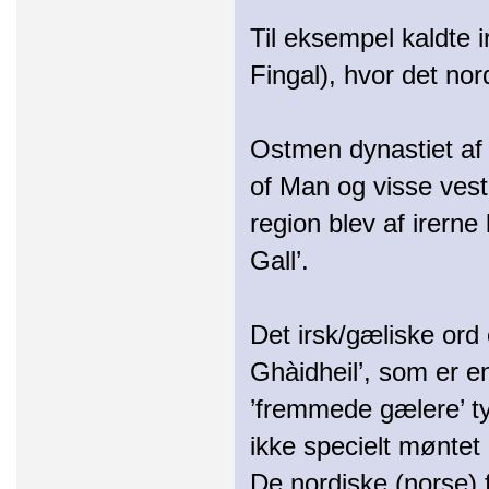
Til eksempel kaldte i
Fingal), hvor det nor
Ostmen dynastiet af 
of Man og visse vest
region blev af irerne 
Gall’.
Det irsk/gæliske ord 
Ghàidheil’, som er en
’fremmede gælere’ t
ikke specielt møntet 
De nordiske (norse) 