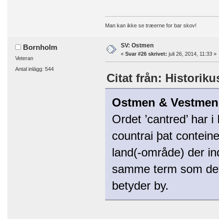
Man kan ikke se træerne for bar skov!
SV: Ostmen
Bornholm
«
Svar #26 skrivet:
juli 26, 2014, 11:33 »
Veteran
Antal inlägg: 544
Citat från: Historiku
Ostmen & Vestmen
Ordet ’cantred’ har i
countrai þat contein
land(-område) der in
samme term som det ir
betyder by.