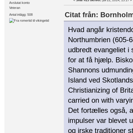
«
Svar #23 skrivet:
juli 22, 2014, 15:17 »
Avslutat konto
Veteran
Citat från: Bornholm 
Antal inlägg: 508
Hvad angår kristend
Northumbrien (605-64
udbredt evangeliet i 
for at få hjælp. Bisk
Shannons udmunding p
Island ved Skotlands
Christianizing of Bri
carried on with vary
Det fortælles også, a
impulser var blevet 
og irske traditioner