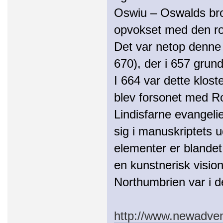
Oswiu – Oswalds bror
opvokset med den ro
Det var netop denne 
670), der i 657 grun
I 664 var dette klos
blev forsonet med R
Lindisfarne evangelie
sig i manuskriptets 
elementer er blandet
en kunstnerisk visio
Northumbrien var i 
http://www.newadven