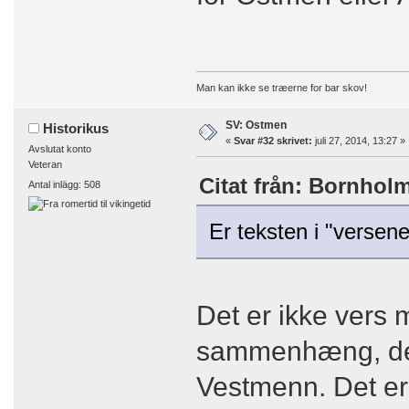
Man kan ikke se træerne for bar skov!
SV: Ostmen
Historikus
«
Svar #32 skrivet:
juli 27, 2014, 13:27 »
Avslutat konto
Veteran
Citat från: Bornholm 
Antal inlägg: 508
Er teksten i "versen
Det er ikke vers 
sammenhæng, der
Vestmenn. Det er