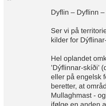
Dyflin – Dyflinn –
Ser vi på territor
kilder for Dýflinar-
Hel oplandet omkri
’Dýflinnar-skíði’ 
eller på engelsk 
beretter, at områd
Mullaghmast - og 
ifølge en anden a