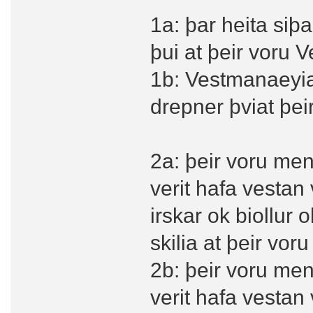
1a: þar heita siþ
þui at þeir voru 
1b: Vestmanaeyiar
drepner þviat þe
2a: þeir voru men
verit hafa vestan
irskar ok biollur o
skilia at þeir vo
2b: þeir voru men
verit hafa vestan