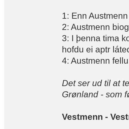
1: Enn Austmenn 
2: Austmenn biogu
3: I þenna tima k
hofdu ei aptr láte
4: Austmenn fellu v
Det ser ud til at t
Grønland - som f
Vestmenn - Ves