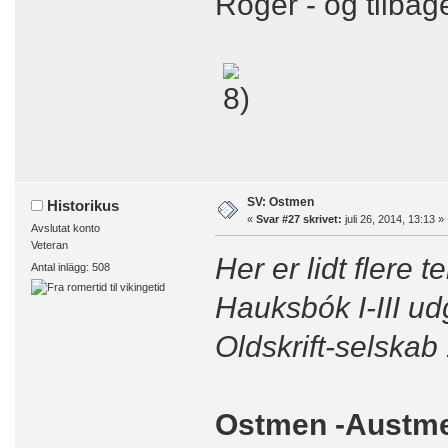
Roger - og tilbag
SV: Ostmen
Historikus
«
Svar #27 skrivet:
juli 26, 2014, 13:13 »
Avslutat konto
Veteran
Her er lidt flere
Antal inlägg: 508
Hauksbók I-III ud
Oldskrift-selskab
Ostmen -Austm