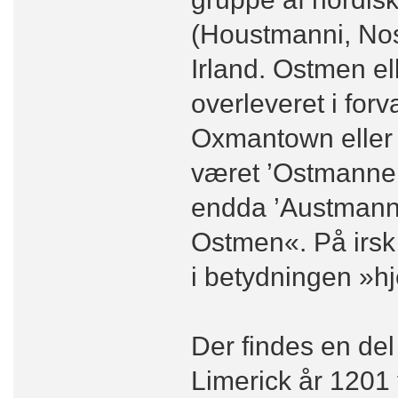
(Houstmanni, Nos
Irland. Ostmen e
overleveret i forv
Oxmantown eller 
været ’Ostmanneb
endda ’Austmanna
Ostmen«. På irs
i betydningen »hj
Der findes en de
Limerick år 1201