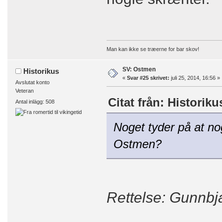
Man kan ikke se træerne for bar skov!
SV: Ostmen
Historikus
«
Svar #25 skrivet:
juli 25, 2014, 16:56 »
Avslutat konto
Veteran
Citat från: Historiku
Antal inlägg: 508
Noget tyder på at no
Ostmen?
Rettelse: Gunnbj