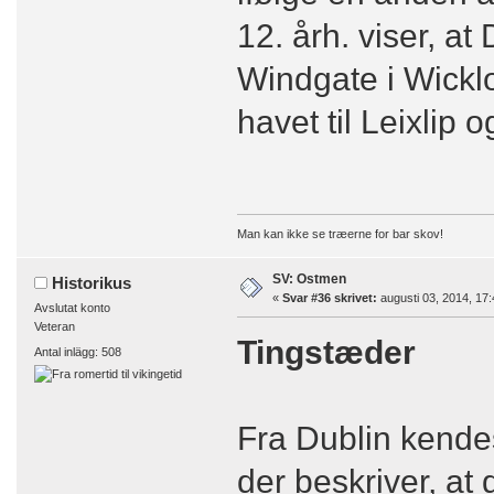
12. årh. viser, at
Windgate i Wicklo
havet til Leixlip o
Man kan ikke se træerne for bar skov!
SV: Ostmen
Historikus
«
Svar #36 skrivet:
augusti 03, 2014, 17:
Avslutat konto
Veteran
Tingstæder
Antal inlägg: 508
Fra Dublin kendes
der beskriver, at