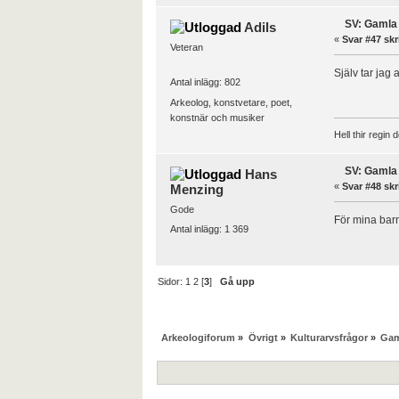
SV: Gamla 
Adils
«
Svar #47 skr
Veteran
Själv tar jag 
Antal inlägg: 802
Arkeolog, konstvetare, poet,
konstnär och musiker
Hell thir regin 
SV: Gamla 
Hans
«
Svar #48 skr
Menzing
Gode
För mina bar
Antal inlägg: 1 369
Sidor:
1
2
[
3
]
Gå upp
Arkeologiforum
»
Övrigt
»
Kulturarvsfrågor
»
Gam