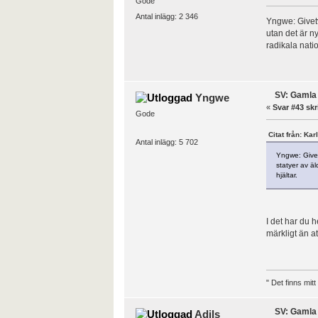
Gode
Antal inlägg: 2 346
Yngwe: Givetv
utan det är n
radikala natio
SV: Gamla 
Yngwe
«
Svar #43 skr
Gode
Citat från: Kar
Antal inlägg: 5 702
Yngwe: Givet
statyer av äl
hjältar.
I det har du h
märkligt än at
" Det finns mit
SV: Gamla 
Adils