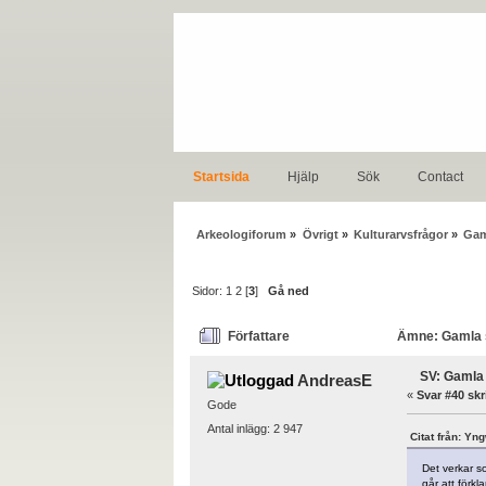
Startsida
Hjälp
Sök
Contact
Arkeologiforum
»
Övrigt
»
Kulturarvsfrågor
»
Gam
Sidor:
1
2
[
3
]
Gå ned
Författare
Ämne: Gamla st
SV: Gamla 
AndreasE
«
Svar #40 skr
Gode
Antal inlägg: 2 947
Citat från: Yn
Det verkar so
går att förkl