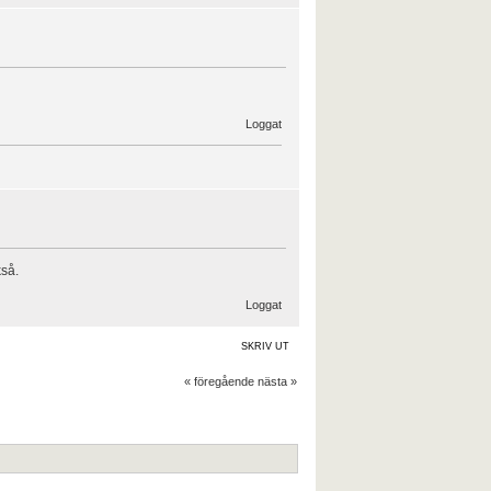
Loggat
så.
Loggat
SKRIV UT
« föregående
nästa »