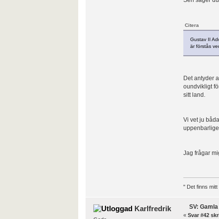
Citera
Gustav II Ado
är förstås v
Det antyder a
oundvikligt f
sitt land.
Vi vet ju båd
uppenbarlige
Jag frågar m
" Det finns mit
SV: Gamla 
Karlfredrik
«
Svar #42 skr