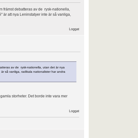
om främst debatteras av de rysk-nationella,
 är att nya Leninstatyer inte är så vanliga,
Loggat
atteras av de rysk-nationella, utan det är nya
 är så vanliga, radikala nationalister har andra
var gamla storheter. Det borde inte vara mer
Loggat