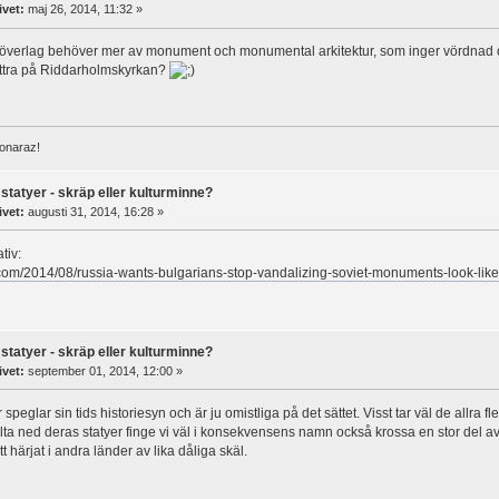
ivet:
maj 26, 2014, 11:32 »
vi överlag behöver mer av monument och monumental arkitektur, som inger vördnad 
ottra på Riddarholmskyrkan?
donaraz!
statyer - skräp eller kulturminne?
ivet:
augusti 31, 2014, 16:28 »
tiv:
o.com/2014/08/russia-wants-bulgarians-stop-vandalizing-soviet-monuments-look-li
statyer - skräp eller kulturminne?
ivet:
september 01, 2014, 12:00 »
speglar sin tids historiesyn och är ju omistliga på det sättet. Visst tar väl de allra 
lta ned deras statyer finge vi väl i konsekvensens namn också krossa en stor del av 
 härjat i andra länder av lika dåliga skäl.