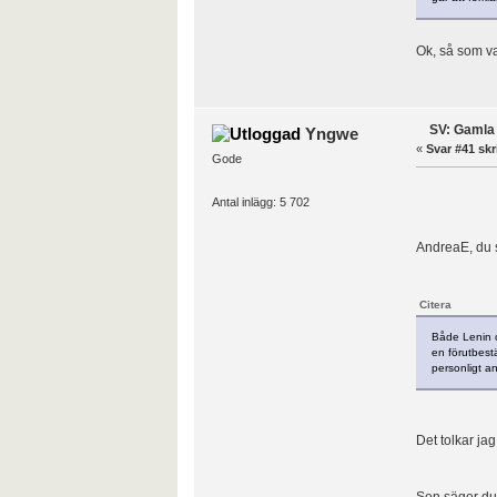
Ok, så som van
SV: Gamla 
Yngwe
«
Svar #41 skr
Gode
Antal inlägg: 5 702
AndreaE, du s
Citera
Både Lenin o
en förutbestä
personligt an
Det tolkar ja
Sen säger du