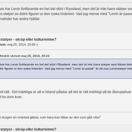
is har Lenin fortfarande en hel del stöd i Ryssland, men det är inte hans statyer s
ya statyer av äldre figurer ur den ryska historien. Vad jag menar med "Lenin är passé"
nalister har andra hjältar.
statyer - skräp eller kulturminne?
ivet:
maj 25, 2014, 20:56 »
lfredrik skrivet maj 25, 2014, 20:23
vis har Lenin fortfarande en hel del stöd i Ryssland, men det är inte hans statyer som främst deb
dre figurer ur den ryska historien. Vad jag menar med "Lenin är passé" är att nya Leninstatyer inte
elt rätt. Det märkliga är att vi ibland påtalar att det är rätt märkligt att de återuppli
t ha dom kvar...
t i skogen en oväntad glänta, som bara kan hittas av den som gått vilse"
statyer - skräp eller kulturminne?