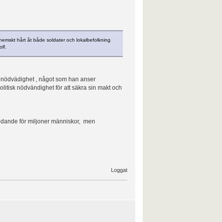
r hemskt hårt åt både soldater och lokalbefolkning
lf.
sk nödvädighet , något som han anser
olitisk nödvändighet för att säkra sin makt och
örödande för miljoner människor, men
Loggat