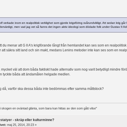
lf verkade inom en realpolitisk verklighet som gjorde krigsföring svårundvikligt. Att sedan krig gå
edervärdigt, men vad jag vet så fanns det ingen aktiv ideologi som dödade folk under Gustav II Ado
tt du menar att G II A's krigförande långt från hemlandet kan ses som en realpoliti
ör att säkra sitt land och sin makt, medans Lenins metoder inte kan ses som en realp
a mycket väl att dom båda faktiskt hade alternativ som nog varit betydligt mindre f
n tyckte båda att ändamålen helgade medlen.
ig då, varför ska dessa båda inte bedömmas efter samma måttstock?
t i skogen en oväntad glänta, som bara kan hittas av den som gått vilse"
statyer - skräp eller kulturminne?
ivet:
maj 25, 2014, 20:23 »