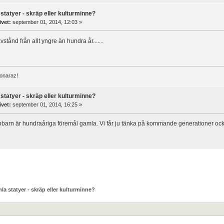
statyer - skräp eller kulturminne?
ivet:
september 01, 2014, 12:03 »
avstånd från allt yngre än hundra år.......
donaraz!
statyer - skräp eller kulturminne?
ivet:
september 01, 2014, 16:25 »
nbarn är hundraåriga föremål gamla. Vi får ju tänka på kommande generationer ock
la statyer - skräp eller kulturminne?