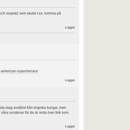
och respekt; vem skulle t.ex. komma på
Loggat
ke-american-superheroes/
Loggat
flesta idag avstånd från krigiska kungar, men
våra runstenar för de är resta över folk som
Loggat