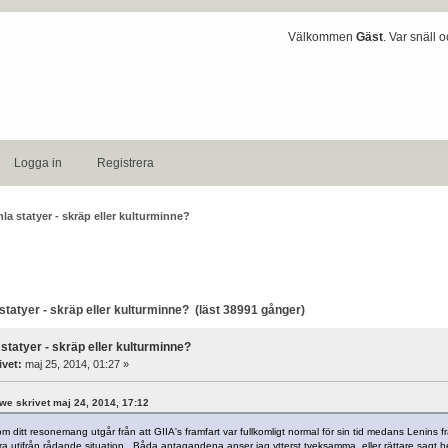
Välkommen
Gäst
. Var snäll 
Logga in
Registrera
la statyer - skräp eller kulturminne?
atyer - skräp eller kulturminne? (läst 38991 gånger)
statyer - skräp eller kulturminne?
ivet:
maj 25, 2014, 01:27 »
gwe skrivet maj 24, 2014, 17:12
m ditt resonemang utgår från att GIIA's framfart var fullkomligt normal för sin tid medans Lenins fr
ara utifrån rådande situation. Båda antagandena anser jag ytterst tveksamma, eller rättare sagt hel