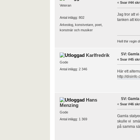
«
Svar #44 skr
Veteran
Jag tror att 
Antal inlägg: 802
tanken att kl
Arkeolog, konstvetare, poet,
konstnär och musiker
Hell thir regin 
SV: Gamla 
Karlfredrik
«
Svar #45 skr
Gode
Antal inlägg: 2 346
Här ett alterna
http://disinf
SV: Gamla 
Hans
«
Svar #46 skr
Menzing
Gode
Gamla statyer 
Antal inlägg: 1 369
skulle vi smä
på samma sätt