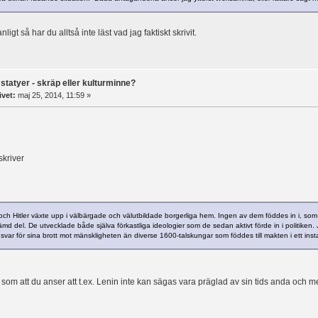
ligt så har du alltså inte läst vad jag faktiskt skrivit.
statyer - skräp eller kulturminne?
ivet:
maj 25, 2014, 11:59 »
kriver
ch Hitler växte upp i välbärgade och välutbildade borgerliga hem. Ingen av dem föddes in i, som du
md del. De utvecklade både själva förkastliga ideologier som de sedan aktivt förde in i politiken. Ja
svar för sina brott mot mänskligheten än diverse 1600-talskungar som föddes till makten i ett inst
g som att du anser att t.ex. Lenin inte kan sägas vara präglad av sin tids anda och me