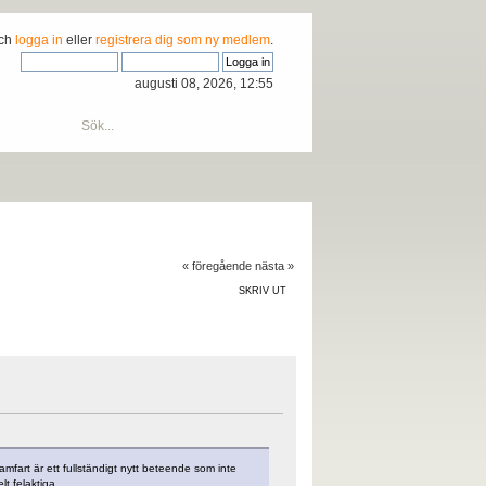
och
logga in
eller
registrera dig som ny medlem
.
augusti 08, 2026, 12:55
« föregående
nästa »
SKRIV UT
amfart är ett fullständigt nytt beteende som inte
t felaktiga.