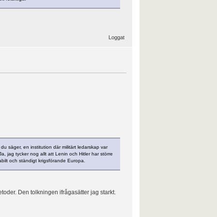
Loggat
 säger, en institution där militärt ledarskap var
, jag tycker nog allt att Lenin och Hitler har större
abilt och ständigt krigsförande Europa.
toder. Den tolkningen ifrågasätter jag starkt.