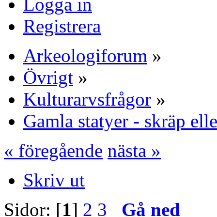
Logga in
Registrera
Arkeologiforum
»
Övrigt
»
Kulturarvsfrågor
»
Gamla statyer - skräp ell
« föregående
nästa »
Skriv ut
Sidor: [
1
]
2
3
Gå ned