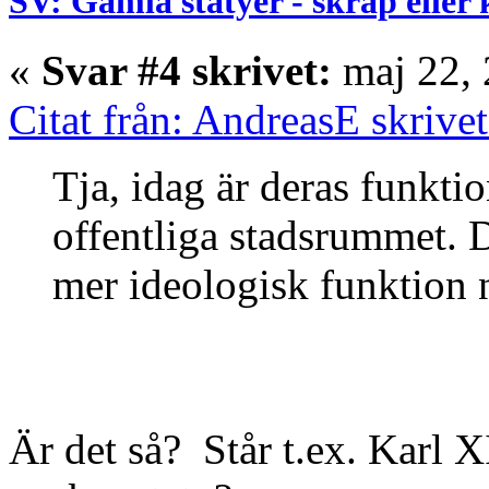
SV: Gamla statyer - skräp eller
«
Svar #4 skrivet:
maj 22, 
Citat från: AndreasE skrive
Tja, idag är deras funktio
offentliga stadsrummet. 
mer ideologisk funktion n
Är det så? Står t.ex. Karl XI