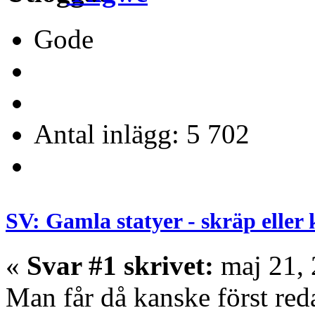
Gode
Antal inlägg: 5 702
SV: Gamla statyer - skräp eller
«
Svar #1 skrivet:
maj 21, 
Man får då kanske först reda