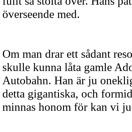
fullt så stolta över. Hans på
överseende med.
Om man drar ett sådant reso
skulle kunna låta gamle Ado
Autobahn. Han är ju onekl
detta gigantiska, och formid
minnas honom för kan vi ju b