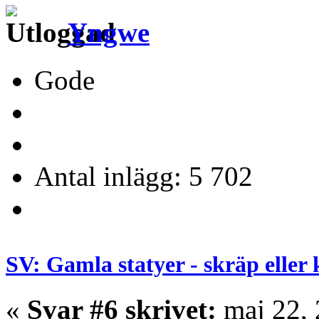
Yngwe
Gode
Antal inlägg: 5 702
SV: Gamla statyer - skräp eller
«
Svar #6 skrivet:
maj 22, 