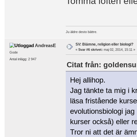
Tomma löften elle
Ju äldre desto bättre.
SV: Biämne, religion eller biologi?
AndreasE
«
Svar #6 skrivet:
maj 02, 2014, 15:11 »
Gode
Antal inlägg: 2 947
Citat från: goldensu
Hej allihop.
Jag tänkte ta mig i k
läsa fristående kurse
evolutionsbiologi ja
kurser också) eller r
Tror ni att det är äm