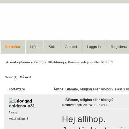
Startsida
Hjälp
Sök
Contact
Logga in
Registrera
Arkeologiforum
»
Övrigt
»
Utbildning
»
Biämne, religion eller biologi?
Sidor: [
1
]
Gå ned
Författare
Ämne: Biämne, religion eller biologi? (läst 13
Biämne, religion eller biologi?
«
skrivet:
april 29, 2014, 13:54 »
goldensun81
Novis
Hej allihop.
Antal inlägg: 3