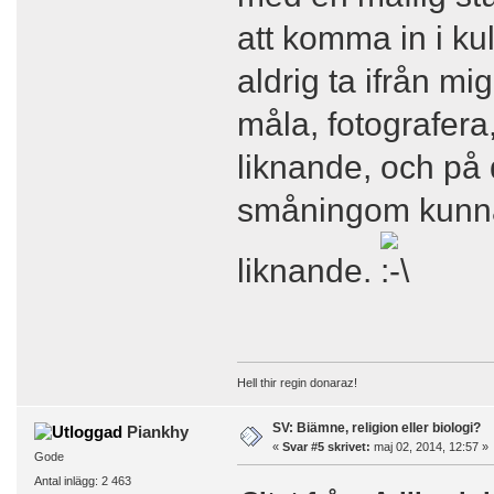
att komma in i k
aldrig ta ifrån mi
måla, fotografera
liknande, och på d
småningom kunna 
liknande.
Hell thir regin donaraz!
SV: Biämne, religion eller biologi?
Piankhy
«
Svar #5 skrivet:
maj 02, 2014, 12:57 »
Gode
Antal inlägg: 2 463