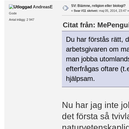
SV: Biämne, religion eller biologi?
AndreasE
«
Svar #11 skrivet:
maj 05, 2014, 23:47 »
Gode
Antal inlägg: 2 947
Citat från: MePengui
Du har förstås rätt, d
arbetsgivaren om man h
man jobba utomlands 
efterfrågas oftare (
hjälpsam.
Nu har jag inte j
det första så tvivl
naturvetenskaplig