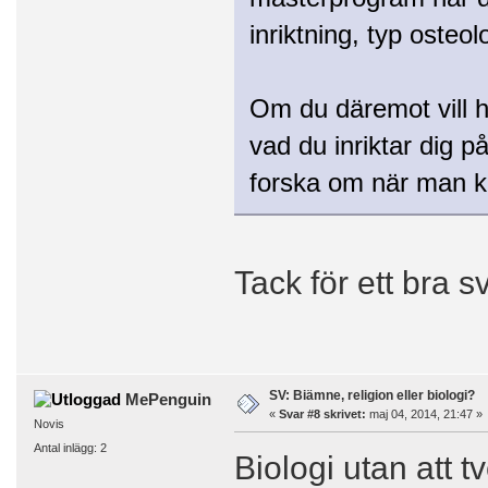
inriktning, typ osteol
Om du däremot vill h
vad du inriktar dig p
forska om när man 
Tack för ett bra s
SV: Biämne, religion eller biologi?
MePenguin
«
Svar #8 skrivet:
maj 04, 2014, 21:47 »
Novis
Antal inlägg: 2
Biologi utan att 