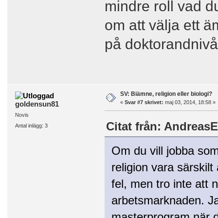
mindre roll vad du
om att välja ett
på doktorandniv
SV: Biämne, religion eller biologi?
«
Svar #7 skrivet:
maj 03, 2014, 18:58 »
goldensun81
Novis
Citat från: AndreasE
Antal inlägg: 3
Om du vill jobba som
religion vara särskilt
fel, men tro inte att
arbetsmarknaden. Jag 
masterprogram när de