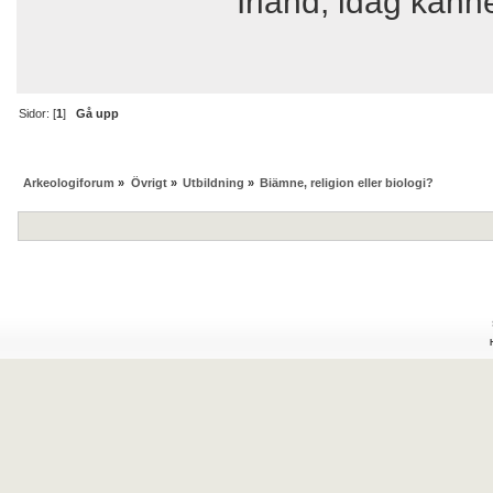
Irland, idag känn
Sidor: [
1
]
Gå upp
Arkeologiforum
»
Övrigt
»
Utbildning
»
Biämne, religion eller biologi?