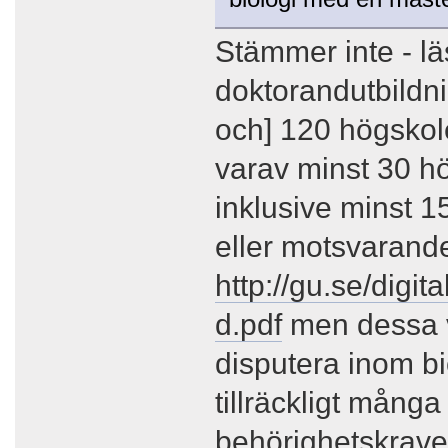
Stämmer inte - l
doktorandutbildni
och] 120 högskol
varav minst 30 h
inklusive minst 1
eller motsvarand
http://gu.se/digi
d.pdf
men dessa v
disputera inom b
tillräckligt många
behörighetskrave