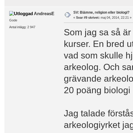
SV: Biämne, religion eller biologi?
AndreasE
«
Svar #9 skrivet:
maj 04, 2014, 22:21 »
Gode
Antal inlägg: 2 947
Som jag sa så är d
kurser. En bred ut
vad som skulle h
arkeolog. Och sa
grävande arkeolo
20 poäng biologi 
Jag talade förstå
arkeologiyrket jag