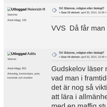
SV: Biämne, religion eller biologi?
Heinrich H
«
Svar #3 skrivet:
april 30, 2014, 16:38 »
Stammis
Antal inlägg: 100
VVS Då får man 
SV: Biämne, religion eller biologi?
Adils
«
Svar #4 skrivet:
april 30, 2014, 16:48 »
Veteran
Gudskelov läser m
Antal inlägg: 802
Arkeolog, konstvetare, poet,
vad man i framtid
konstnär och musiker
det är nog så vikt
att lära i allmänh
med en maffig stu