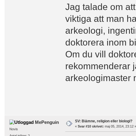
Jag talade om att
viktiga att man h
arkeologi, ingenti
doktorera inom b
Om du vill doktor
rekommenderar ja
arkeologimaster m
SV: Biämne, religion eller biologi?
MePenguin
«
Svar #10 skrivet:
maj 05, 2014, 23:12 
Novis
Antal inlägg: 2