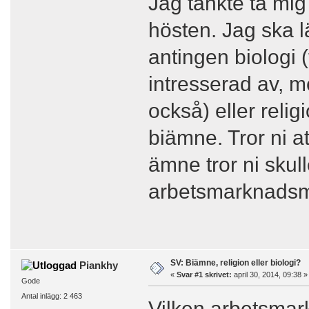
Jag tänkte ta mig 
hösten. Jag ska l
antingen biologi (
intresserad av, 
också) eller relig
biämne. Tror ni a
ämne tror ni skul
arbetsmarknadsm
SV: Biämne, religion eller biologi?
Piankhy
«
Svar #1 skrivet:
april 30, 2014, 09:38 »
Gode
Antal inlägg: 2 463
Vilken arbetsma