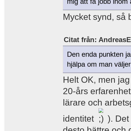
mig att få jobb inom 
Mycket synd, så b
Citat från: AndreasE
Den enda punkten jag
hjälpa om man väljer 
Helt OK, men jag
20-års erfarenhe
lärare och arbets
identitet
). Det
desto bättre och 