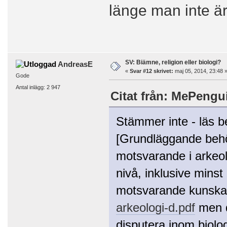
länge man inte är
SV: Biämne, religion eller biologi?
AndreasE
«
Svar #12 skrivet:
maj 05, 2014, 23:48 
Gode
Antal inlägg: 2 947
Citat från: MePengui
Stämmer inte - läs be
[Grundläggande behö
motsvarande i arkeo
nivå, inklusive minst
motsvarande kunska
arkeologi-d.pdf
men d
disputera inom biolog