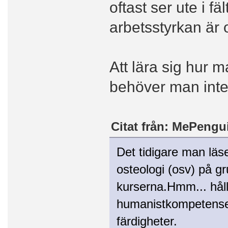
oftast ser ute i f
arbetsstyrkan är 
Att lära sig hur m
behöver man inte 
Citat från: MePengui
Det tidigare man läs
osteologi (osv) på gr
kurserna.Hmm... hål
humanistkompetenser
färdigheter.