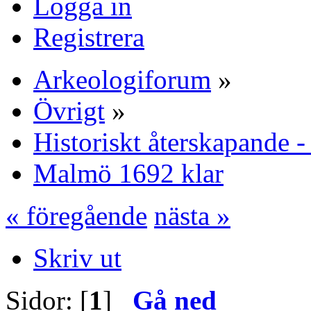
Logga in
Registrera
Arkeologiforum
»
Övrigt
»
Historiskt återskapande -
Malmö 1692 klar
« föregående
nästa »
Skriv ut
Sidor: [
1
]
Gå ned