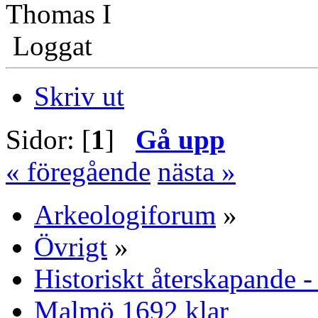
Thomas I
Loggat
Skriv ut
Sidor: [
1
]
Gå upp
« föregående
nästa »
Arkeologiforum
»
Övrigt
»
Historiskt återskapande -
Malmö 1692 klar