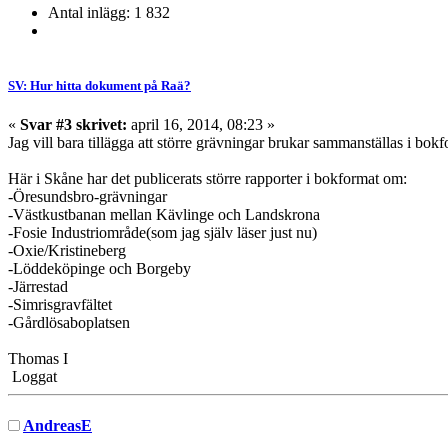
Antal inlägg: 1 832
SV: Hur hitta dokument på Raä?
«
Svar #3 skrivet:
april 16, 2014, 08:23 »
Jag vill bara tillägga att större grävningar brukar sammanställas i bok
Här i Skåne har det publicerats större rapporter i bokformat om:
-Öresundsbro-grävningar
-Västkustbanan mellan Kävlinge och Landskrona
-Fosie Industriområde(som jag själv läser just nu)
-Oxie/Kristineberg
-Löddeköpinge och Borgeby
-Järrestad
-Simrisgravfältet
-Gårdlösaboplatsen
Thomas I
Loggat
AndreasE