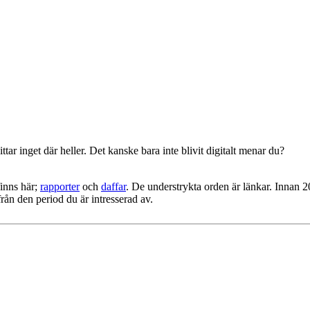
r inget där heller. Det kanske bara inte blivit digitalt menar du?
finns här;
rapporter
och
daffar
. De understrykta orden är länkar. Innan 
ån den period du är intresserad av.