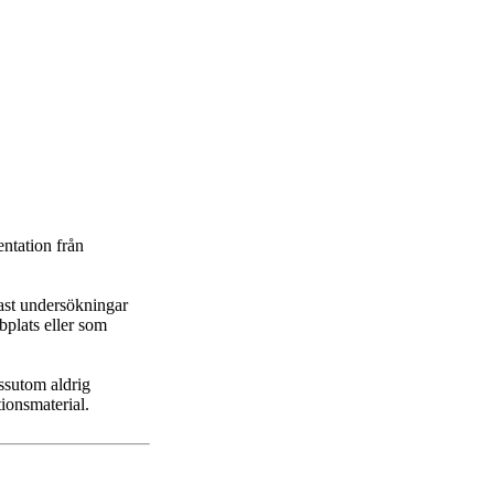
entation från
dast undersökningar
bplats eller som
essutom aldrig
ionsmaterial.