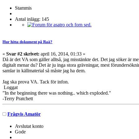
Stammis
Antal inlägg: 145
Hur hitta dokument på Raä?
«
Svar #2 skrivet:
april 16, 2014, 01:33 »
Då är det VA som gäller alltså, jag misstänkte det. Det jag söker är me
digitalt menar du? Det är ju inga stora grävningar, mest förundersök
samlar in källmaterial så måste jag ha dem.
Jag ska prova VA. Tack för infon.
Loggat
”In the beginning there was nothing.. which exploded."
-Terry Pratchett
Frågvis Amatör
Avslutat konto
Gode