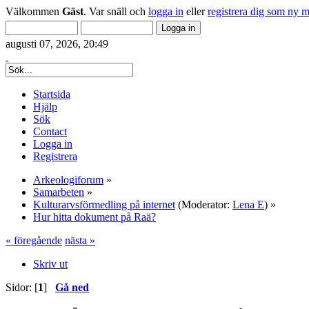
Välkommen
Gäst
. Var snäll och
logga in
eller
registrera dig som ny 
augusti 07, 2026, 20:49
Startsida
Hjälp
Sök
Contact
Logga in
Registrera
Arkeologiforum
»
Samarbeten
»
Kulturarvsförmedling på internet
(Moderator:
Lena E
) »
Hur hitta dokument på Raä?
« föregående
nästa »
Skriv ut
Sidor: [
1
]
Gå ned