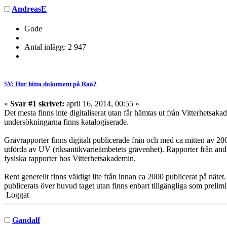
AndreasE
Gode
Antal inlägg: 2 947
SV: Hur hitta dokument på Raä?
«
Svar #1 skrivet:
april 16, 2014, 00:55 »
Det mesta finns inte digitaliserat utan får hämtas ut från Vitterhetsa
undersökningarna finns katalogiserade.
Grävrapporter finns digitalt publicerade från och med ca mitten av 20
utförda av UV (riksantikvarieämbetets grävenhet). Rapporter från and
fysiska rapporter hos Vitterhetsakademin.
Rent generellt finns väldigt lite från innan ca 2000 publicerat på näte
publicerats över huvud taget utan finns enbart tillgängliga som preli
Loggat
Gandalf