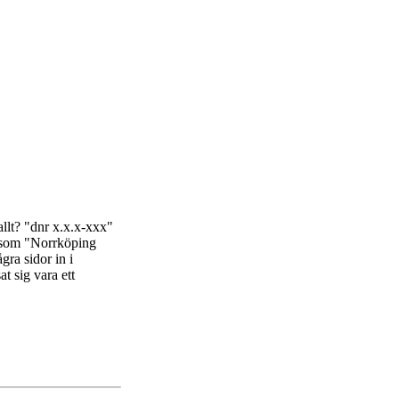
allt? "dnr x.x.x-xxx"
ar som "Norrköping
gra sidor in i
at sig vara ett