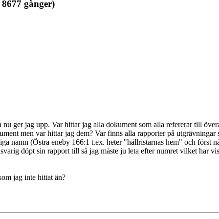
 8677 gånger)
u ger jag upp. Var hittar jag alla dokument som alla refererar till över
a dokument men var hittar jag dem? Var finns alla rapporter på utgrävning
iga namn (Östra eneby 166:1 t.ex. heter "hällristarnas hem" och först nå
arig döpt sin rapport till så jag måste ju leta efter numret vilket har vis
om jag inte hittat än?