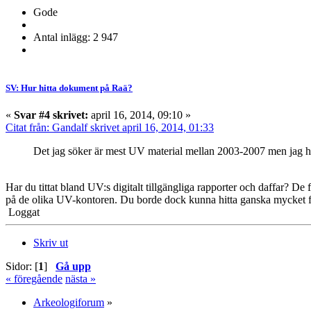
Gode
Antal inlägg: 2 947
SV: Hur hitta dokument på Raä?
«
Svar #4 skrivet:
april 16, 2014, 09:10 »
Citat från: Gandalf skrivet april 16, 2014, 01:33
Det jag söker är mest UV material mellan 2003-2007 men jag hitta
Har du tittat bland UV:s digitalt tillgängliga rapporter och daffar? De 
på de olika UV-kontoren. Du borde dock kunna hitta ganska mycket fr
Loggat
Skriv ut
Sidor: [
1
]
Gå upp
« föregående
nästa »
Arkeologiforum
»