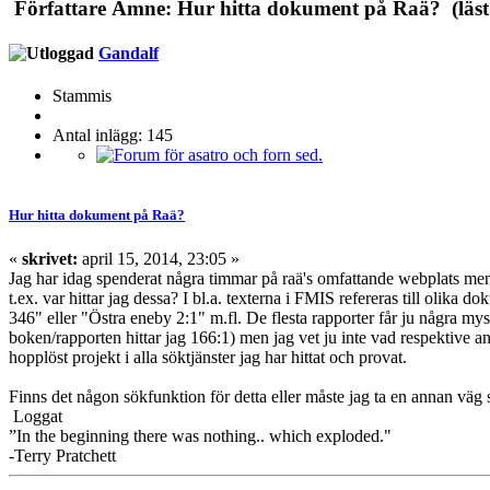
Författare
Ämne: Hur hitta dokument på Raä? (läst
Gandalf
Stammis
Antal inlägg: 145
Hur hitta dokument på Raä?
«
skrivet:
april 15, 2014, 23:05 »
Jag har idag spenderat några timmar på raä's omfattande webplats men n
t.ex. var hittar jag dessa? I bl.a. texterna i FMIS refereras till olik
346" eller "Östra eneby 2:1" m.fl. De flesta rapporter får ju några mys
boken/rapporten hittar jag 166:1) men jag vet ju inte vad respektive ansv
hopplöst projekt i alla söktjänster jag har hittat och provat.
Finns det någon sökfunktion för detta eller måste jag ta en annan väg s
Loggat
”In the beginning there was nothing.. which exploded."
-Terry Pratchett