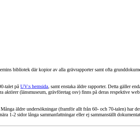
kademins bibliotek där kopior av alla grävrapporter samt ofta grunddokum
00-talet på
UV:s hemsida
, samt enstaka äldre rapporter. Detta gäller en
ra aktörer (länsmuseum, grävföretag osv) finns på deras respektive web
t. Många äldre undersökningar (framför allt från 60- och 70-talen) har d
minära 1-2 sidor långa sammanfattningar eller ej sammanställt dokumentat