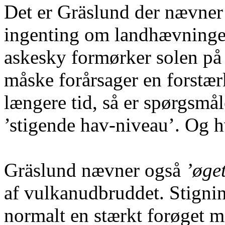
Det er Gräslund der nævne
ingenting om landhævninger
askesky formørker solen på 
måske forårsager en forstærk
længere tid, så er spørgsmå
’stigende hav-niveau’. Og h
Gräslund nævner også
’øge
af vulkanudbruddet. Stignin
normalt en stærkt forøget m