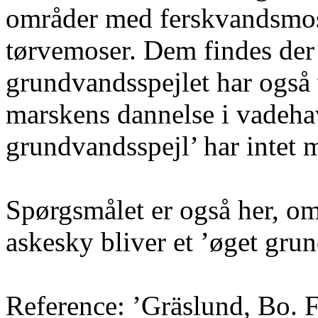
områder med ferskvandsmose
tørvemoser. Dem findes der e
grundvandsspejlet har også 
marskens dannelse i vadeh
grundvandsspejl’ har intet 
Spørgsmålet er også her, o
askesky bliver et ’øget gru
Reference: ’Gräslund, Bo. 