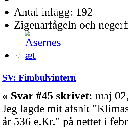
Antal inlägg: 192
Zigenarfågeln och negerf
SV: Fimbulvintern
«
Svar #45 skrivet:
maj 02,
Jeg lagde mit afsnit "Klimas
år 536 e.Kr." på nettet i fe