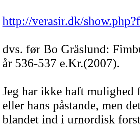
http://verasir.dk/show.php
dvs. før Bo Gräslund: Fimb
år 536-537 e.Kr.(2007).
Jeg har ikke haft mulighed 
eller hans påstande, men de
blandet ind i urnordisk forst