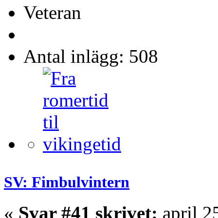
Veteran
Antal inlägg: 508
SV: Fimbulvintern
«
Svar #41 skrivet:
april 2