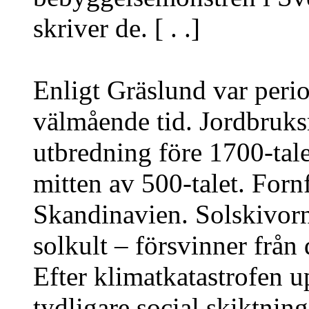
skriver de. [ . .]
Enligt Gräslund var perio
välmående tid. Jordbruks
utbredning före 1700-talet.
mitten av 500-talet. Forn
Skandinavien. Solskivorna
solkult – försvinner från 
Efter klimatkatastrofen 
tydligare social skiktnin