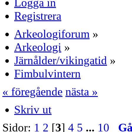
Logga in
Registrera
Arkeologiforum
»
Arkeologi
»
Järnålder/vikingatid
»
Fimbulvintern
« föregående
nästa »
Skriv ut
Sidor:
1
2
[
3
]
4
5
...
10
Gå