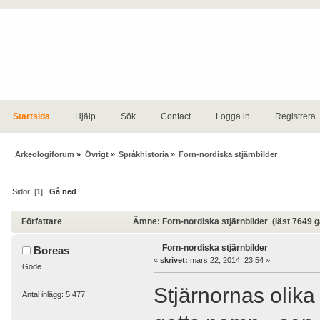
Startsida
Hjälp
Sök
Contact
Logga in
Registrera
Arkeologiforum
»
Övrigt
»
Språkhistoria
»
Forn-nordiska stjärnbilder
Sidor: [
1
]
Gå ned
Författare
Ämne: Forn-nordiska stjärnbilder (läst 7649 
Forn-nordiska stjärnbilder
Boreas
«
skrivet:
mars 22, 2014, 23:54 »
Gode
Stjärnornas olika
Antal inlägg: 5 477