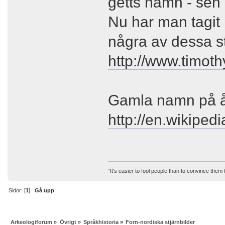
getts namn - sen d
Nu har man tagit
några av dessa st
http://www.timoth
Gamla namn på å
http://en.wikiped
“It's easier to fool people than to convince them
Sidor: [
1
]
Gå upp
Arkeologiforum
»
Övrigt
»
Språkhistoria
»
Forn-nordiska stjärnbilder