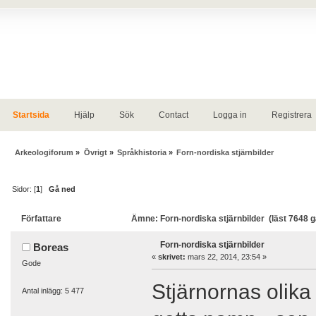
Startsida
Hjälp
Sök
Contact
Logga in
Registrera
Arkeologiforum
»
Övrigt
»
Språkhistoria
»
Forn-nordiska stjärnbilder
Sidor: [
1
]
Gå ned
Författare
Ämne: Forn-nordiska stjärnbilder (läst 7648 
Forn-nordiska stjärnbilder
Boreas
«
skrivet:
mars 22, 2014, 23:54 »
Gode
Stjärnornas olika
Antal inlägg: 5 477