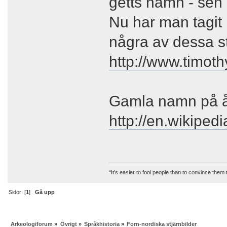
getts namn - sen d
Nu har man tagit
några av dessa st
http://www.timoth
Gamla namn på å
http://en.wikiped
“It's easier to fool people than to convince them
Sidor: [
1
]
Gå upp
Arkeologiforum
»
Övrigt
»
Språkhistoria
»
Forn-nordiska stjärnbilder