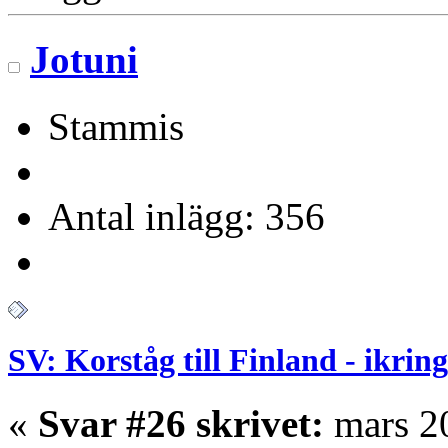
Jotuni
Stammis
Antal inlägg: 356
SV: Korståg till Finland - ikrin
«
Svar #26 skrivet:
mars 20