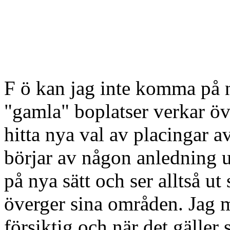
F ö kan jag inte komma på 
"gamla" boplatser verkar ö
hitta nya val av placingar a
börjar av någon anledning u
på nya sätt och ser alltså u
överger sina områden. Jag m
försiktig och när det gäller