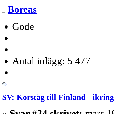
Boreas
Gode
Antal inlägg: 5 477
SV: Korståg till Finland - ikrin
«
Svar #24 skrivet:
mars 19