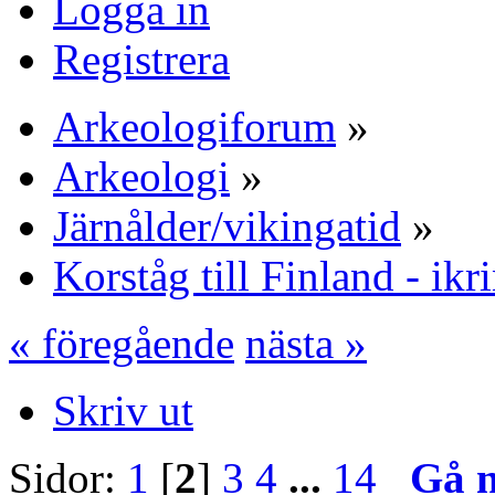
Logga in
Registrera
Arkeologiforum
»
Arkeologi
»
Järnålder/vikingatid
»
Korståg till Finland - ik
« föregående
nästa »
Skriv ut
Sidor:
1
[
2
]
3
4
...
14
Gå 