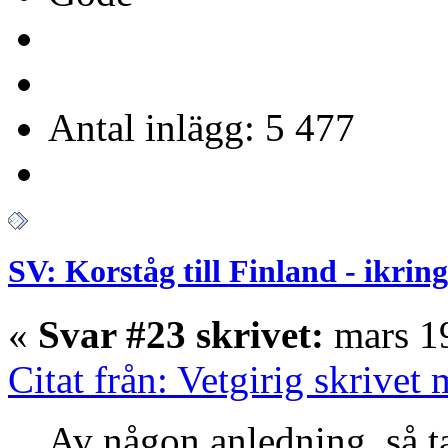
Antal inlägg: 5 477
SV: Korståg till Finland - ikrin
«
Svar #23 skrivet:
mars 19
Citat från: Vetgirig skrivet
Av någon anledning, så tas