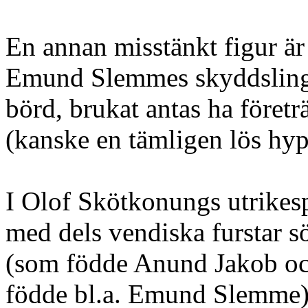
En annan misstänkt figur ä
Emund Slemmes skyddsling. 
börd, brukat antas ha föret
(kanske en tämligen lös hyp
I Olof Skötkonungs utrikesp
med dels vendiska furstar 
(som födde Anund Jakob och
födde bl.a. Emund Slemme),