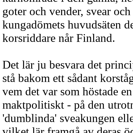
goter och vender, svear och r
kungadömets huvudsäten de
korsriddare når Finland.
Det lär ju besvara det prin
stå bakom ett sådant korstå
vem det var som höstade en 
maktpolitiskt - på den utrot
'dumblinda' sveakungen elle
vilket lär framgå av deras 