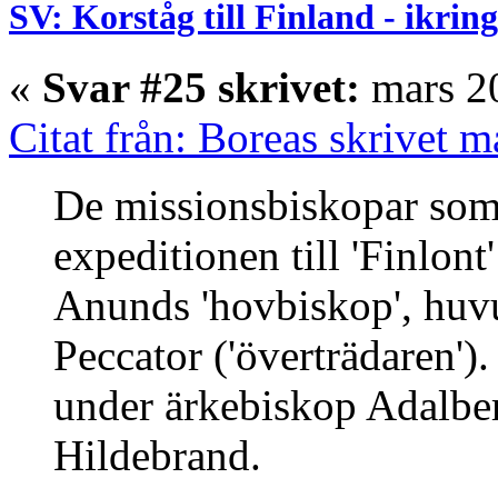
SV: Korståg till Finland - ikrin
«
Svar #25 skrivet:
mars 20
Citat från: Boreas skrivet 
De missionsbiskopar som 
expeditionen till 'Finlont
Anunds 'hovbiskop', huvu
Peccator ('överträdaren')
under ärkebiskop Adalber
Hildebrand.