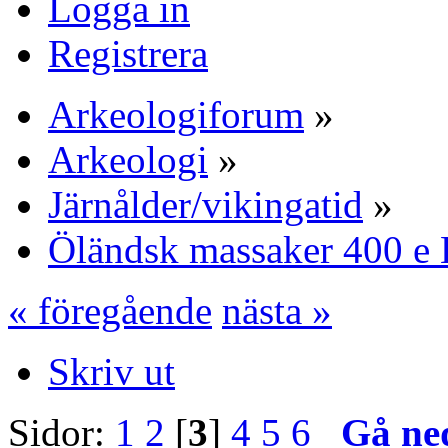
Logga in
Registrera
Arkeologiforum
»
Arkeologi
»
Järnålder/vikingatid
»
Öländsk massaker 400 e 
« föregående
nästa »
Skriv ut
Sidor:
1
2
[
3
]
4
5
6
Gå ne