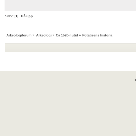
Sidor: [
1
]
Gå upp
Arkeologiforum
»
Arkeologi
»
Ca 1520-nutid
»
Potatisens historia