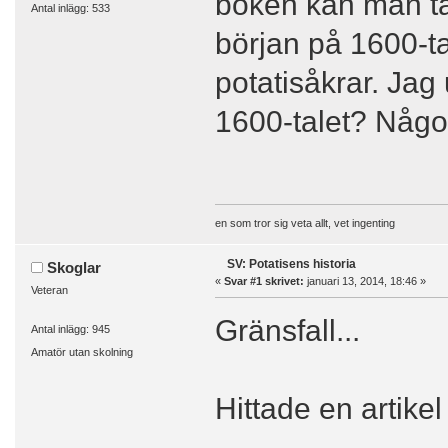
boken kan man ta
Antal inlägg: 533
början på 1600-ta
potatisåkrar. Jag
1600-talet? Någ
en som tror sig veta allt, vet ingenting
SV: Potatisens historia
Skoglar
«
Svar #1 skrivet:
januari 13, 2014, 18:46 »
Veteran
Gränsfall...
Antal inlägg: 945
Amatör utan skolning
Hittade en artikel