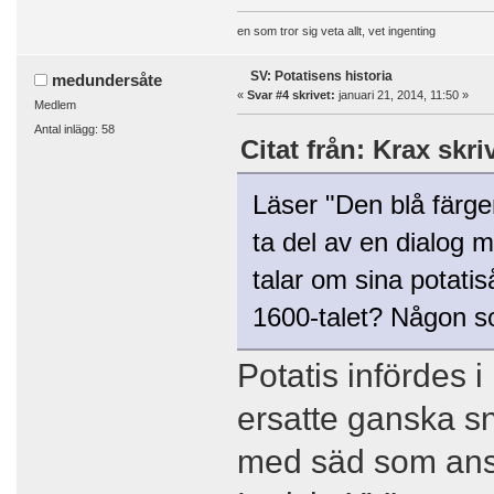
en som tror sig veta allt, vet ingenting
SV: Potatisens historia
medundersåte
«
Svar #4 skrivet:
januari 21, 2014, 11:50 »
Medlem
Antal inlägg: 58
Citat från: Krax skri
Läser "Den blå färge
ta del av en dialog m
talar om sina potatis
1600-talet? Någon s
Potatis infördes i
ersatte ganska s
med säd som ansåg