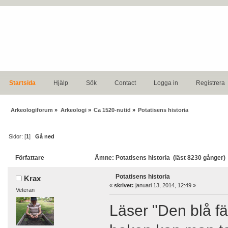
Startsida
Hjälp
Sök
Contact
Logga in
Registrera
Arkeologiforum
»
Arkeologi
»
Ca 1520-nutid
»
Potatisens historia
Sidor: [
1
]
Gå ned
Författare
Ämne: Potatisens historia (läst 8230 gånger)
Potatisens historia
Krax
«
skrivet:
januari 13, 2014, 12:49 »
Veteran
Läser "Den blå fä