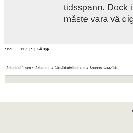
tidsspann. Dock in
måste vara väldi
Sidor:
1
...
19
20
[
21
]
Gå upp
Arkeologiforum
»
Arkeologi
»
Järnålder/vikingatid
»
Snorres sveavälde