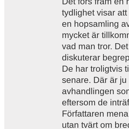
Det förs fram en
tydlighet visar at
en hopsamling av 
mycket är tillkom
vad man tror. Det
diskuterar begre
De har troligtvis t
senare. Där är ju 
avhandlingen som 
eftersom de inträ
Författaren menar
utan tvärt om bre