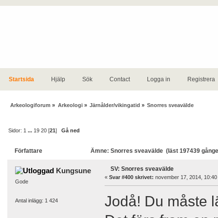
Startsida
Hjälp
Sök
Contact
Logga in
Registrera
Arkeologiforum
»
Arkeologi
»
Järnålder/vikingatid
»
Snorres sveavälde
Sidor:
1
...
19
20
[
21
]
Gå ned
Författare
Ämne: Snorres sveavälde (läst 197439 gånge
SV: Snorres sveavälde
Kungsune
«
Svar #400 skrivet:
november 17, 2014, 10:40
Gode
Jodå! Du måste l
Antal inlägg: 1 424