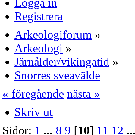
Logga in
Registrera
Arkeologiforum
»
Arkeologi
»
Järnålder/vikingatid
»
Snorres sveavälde
« föregående
nästa »
Skriv ut
Sidor:
1
...
8
9
[
10
]
11
12
..