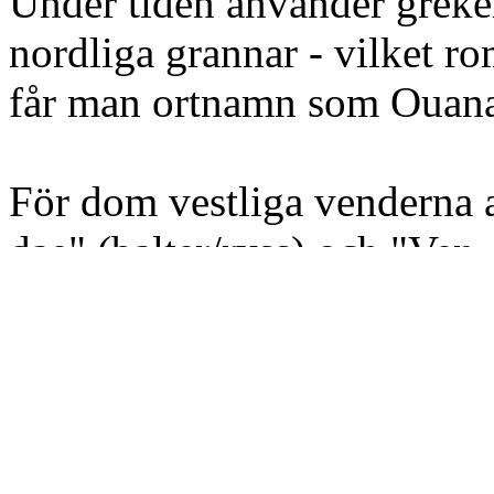
Under tiden använder greke
nordliga grannar - vilket ro
får man ortnamn som Ouana
För dom vestliga venderna
dae" (balter/ryss) och "Ven-
medeltiden lär man också a
'vandali'. Intill medeltiden 
ungrer för 'vender'. I dagens
Finska viken för "Vänejä" - 