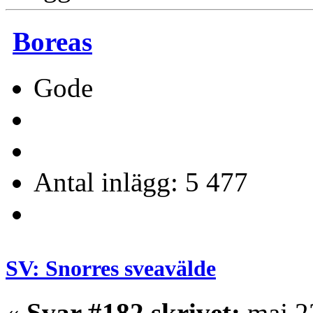
Boreas
Gode
Antal inlägg: 5 477
SV: Snorres sveavälde
«
Svar #182 skrivet:
maj 22