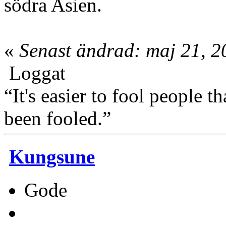
södra Asien.
«
Senast ändrad: maj 21, 2
Loggat
“It's easier to fool people 
been fooled.”
Kungsune
Gode