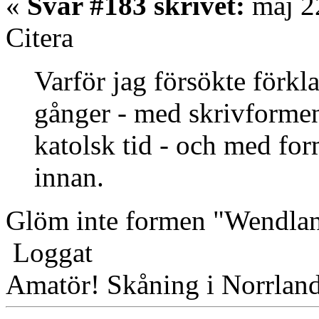
«
Svar #183 skrivet:
maj 22
Citera
Varför jag försökte förkla
gånger - med skrivformen
katolsk tid - och med fo
innan.
Glöm inte formen "Wendla
Loggat
Amatör! Skåning i Norrlan