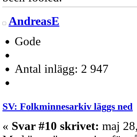
AndreasE
Gode
Antal inlägg: 2 947
SV: Folkminnesarkiv läggs ned
«
Svar #10 skrivet:
maj 28,