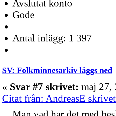
Avslutat konto
Gode
Antal inlägg: 1 397
SV: Folkminnesarkiv läggs ned
«
Svar #7 skrivet:
maj 27, 
Citat från: AndreasE skrive
Man vad har det med beslu