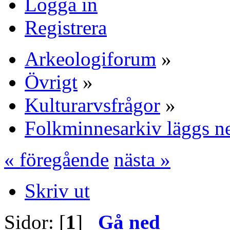
Logga in
Registrera
Arkeologiforum
»
Övrigt
»
Kulturarvsfrågor
»
Folkminnesarkiv läggs n
« föregående
nästa »
Skriv ut
Sidor: [
1
]
Gå ned