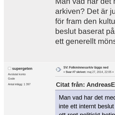
Man vad har det m
arkiven? Det är ju
för fram den kultu
beslut baserat på
ett generellt mön
SV: Folkminnesarkiv läggs ned
supergeten
«
Svar #7 skrivet:
maj 27, 2014, 22:05 »
Avslutat konto
Gode
Citat från: AndreasE
Antal inlägg: 1 397
Man vad har det med 
inte ett internt besl
ett rent politiskt be