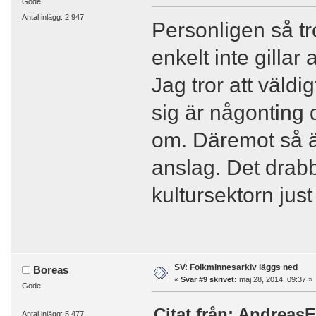
Gode
Antal inlägg: 2 947
Personligen så tr
enkelt inte gillar 
Jag tror att väldi
sig är någonting d
om. Däremot så är
anslag. Det drabb
kultursektorn just
SV: Folkminnesarkiv läggs ned
Boreas
«
Svar #9 skrivet:
maj 28, 2014, 09:37 »
Gode
Citat från: AndreasE
Antal inlägg: 5 477