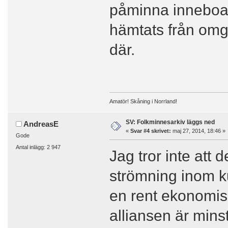
påminna inneboar
hämtats från omgi
där.
Amatör! Skåning i Norrland!
SV: Folkminnesarkiv läggs ned
AndreasE
«
Svar #4 skrivet:
maj 27, 2014, 18:46 »
Gode
Antal inlägg: 2 947
Jag tror inte att
strömning inom ku
en rent ekonomis
alliansen är minst 