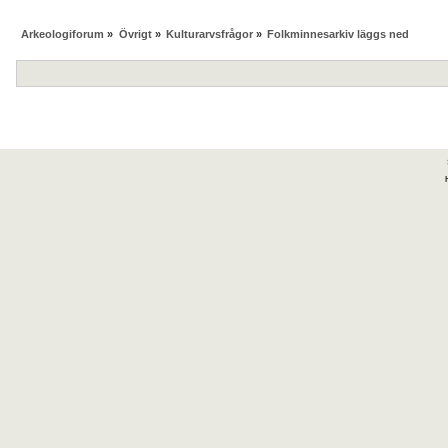
Arkeologiforum
»
Övrigt
»
Kulturarvsfrågor
»
Folkminnesarkiv läggs ned