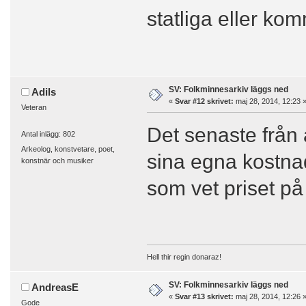
statliga eller ko
SV: Folkminnesarkiv läggs ned
Adils
«
Svar #12 skrivet:
maj 28, 2014, 12:23 
Veteran
Det senaste från 
Antal inlägg: 802
Arkeolog, konstvetare, poet,
sina egna kostnad
konstnär och musiker
som vet priset på
Hell thir regin donaraz!
SV: Folkminnesarkiv läggs ned
AndreasE
«
Svar #13 skrivet:
maj 28, 2014, 12:26 
Gode