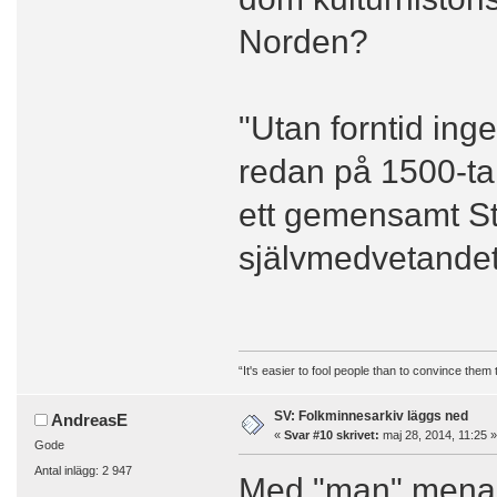
Norden?
"Utan forntid ing
redan på 1500-tale
ett gemensamt S
självmedvetandet 
“It's easier to fool people than to convince them
SV: Folkminnesarkiv läggs ned
AndreasE
«
Svar #10 skrivet:
maj 28, 2014, 11:25 »
Gode
Antal inlägg: 2 947
Med "man" menar j