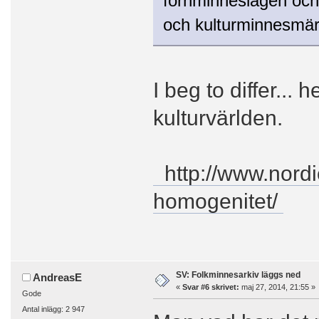
fornminneslagen och 
och kulturminnesmär
I beg to differ... 
kulturvärlden.
http://www.nordi
homogenitet/
SV: Folkminnesarkiv läggs ned
AndreasE
«
Svar #6 skrivet:
maj 27, 2014, 21:55 »
Gode
Antal inlägg: 2 947