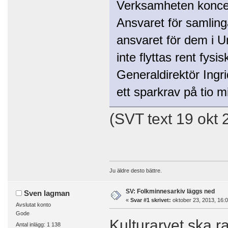
Verksamheten koncen
Ansvaret för samlinga
ansvaret för dem i U
inte flyttas rent fysisk
Generaldirektör Ingr
ett sparkrav på tio m
(SVT text 19 okt 
Ju äldre desto bättre.
SV: Folkminnesarkiv läggs ned
Sven lagman
«
Svar #1 skrivet:
oktober 23, 2013, 16:0
Avslutat konto
Gode
Kulturarvet ska r
Antal inlägg: 1 138