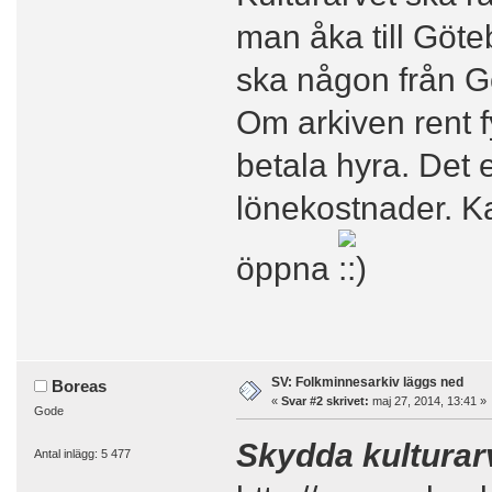
man åka till Götebo
ska någon från Gö
Om arkiven rent f
betala hyra. Det 
lönekostnader. Ka
öppna
SV: Folkminnesarkiv läggs ned
Boreas
«
Svar #2 skrivet:
maj 27, 2014, 13:41 »
Gode
Skydda kulturar
Antal inlägg: 5 477