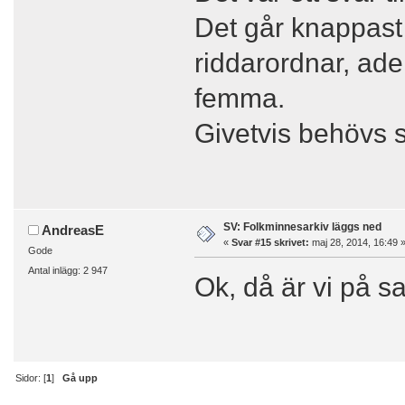
Det går knappast 
riddarordnar, ad
femma.
Givetvis behövs st
SV: Folkminnesarkiv läggs ned
AndreasE
«
Svar #15 skrivet:
maj 28, 2014, 16:49 
Gode
Antal inlägg: 2 947
Ok, då är vi på 
Sidor: [
1
]
Gå upp