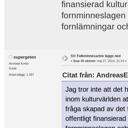
finansierad kultu
fornminneslagen 
fornlämningar oc
SV: Folkminnesarkiv läggs ned
supergeten
«
Svar #5 skrivet:
maj 27, 2014, 21:14 »
Avslutat konto
Gode
Citat från: AndreasE
Antal inlägg: 1 397
Jag tror inte att de
inom kulturvärlden a
fråga skapad av det f
offentligt finansiera