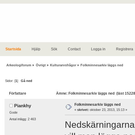
Startsida
Hjälp
Sök
Contact
Logga in
Registrera
Arkeologiforum
»
Övrigt
»
Kulturarvsfrågor
»
Folkminnesarkiv läggs ned
Sidor: [
1
]
Gå ned
Författare
Ämne: Folkminnesarkiv läggs ned (läst 15228
Folkminnesarkiv läggs ned
Piankhy
«
skrivet:
oktober 23, 2013, 15:13 »
Gode
Antal inlägg: 2 463
Nedskärningarna 