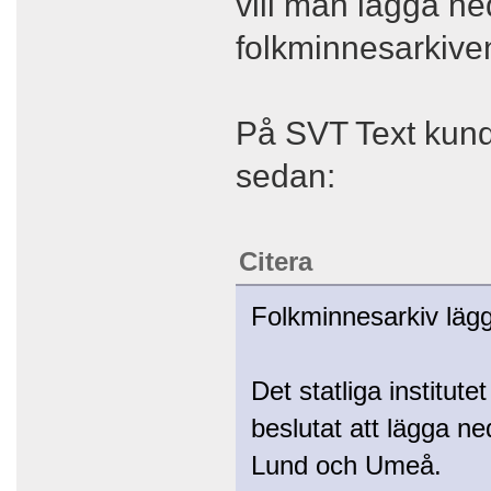
vill man lägga ne
folkminnesarkive
På SVT Text kunde
sedan:
Citera
Folkminnesarkiv läg
Det statliga institute
beslutat att lägga ne
Lund och Umeå.