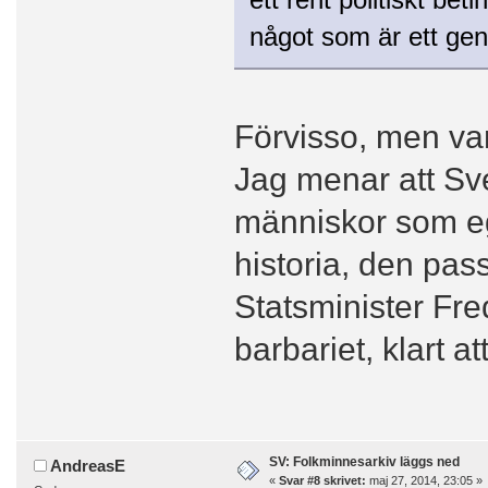
något som är ett gen
Förvisso, men var
Jag menar att Sver
människor som ege
historia, den pas
Statsminister Fred
barbariet, klart a
SV: Folkminnesarkiv läggs ned
AndreasE
«
Svar #8 skrivet:
maj 27, 2014, 23:05 »