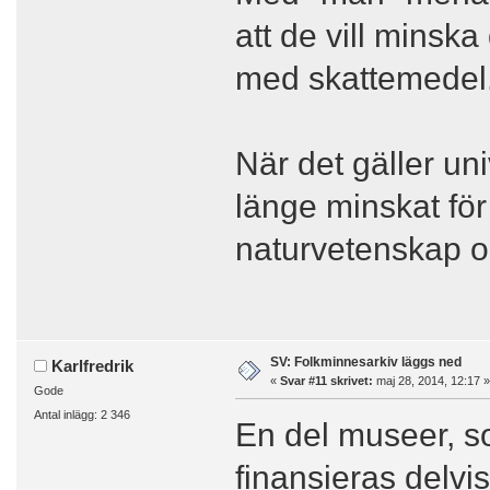
att de vill minska
med skattemedel
När det gäller un
länge minskat för 
naturvetenskap oc
SV: Folkminnesarkiv läggs ned
Karlfredrik
«
Svar #11 skrivet:
maj 28, 2014, 12:17 »
Gode
Antal inlägg: 2 346
En del museer, s
finansieras delv