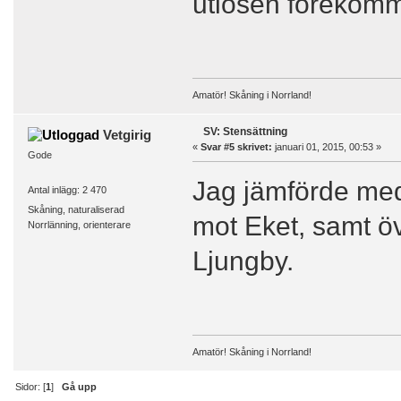
utlösen förekomm
Amatör! Skåning i Norrland!
SV: Stensättning
Vetgirig
«
Svar #5 skrivet:
januari 01, 2015, 00:53 »
Gode
Jag jämförde med 
Antal inlägg: 2 470
Skåning, naturaliserad
mot Eket, samt öv
Norrlänning, orienterare
Ljungby.
Amatör! Skåning i Norrland!
Sidor: [
1
]
Gå upp