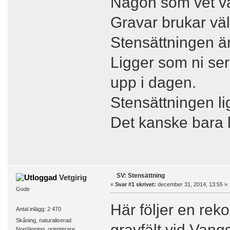
Någon som vet va
Gravar brukar väl
Stensättningen är
Ligger som ni ser
upp i dagen.
Stensättningen li
Det kanske bara 
SV: Stensättning
Vetgirig
«
Svar #1 skrivet:
december 31, 2014, 13:55 »
Gode
Här följer en rek
Antal inlägg: 2 470
Skåning, naturaliserad
gravfält vid Van
Norrlänning, orienterare