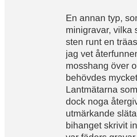
En annan typ, so
minigravar, vilka
sten runt en trä
jag vet återfunnen
mosshang över oc
behövdes mycket 
Lantmätarna som 
dock noga återgiv
utmärkande släta 
bihanget skrivit i
var fäders gravar