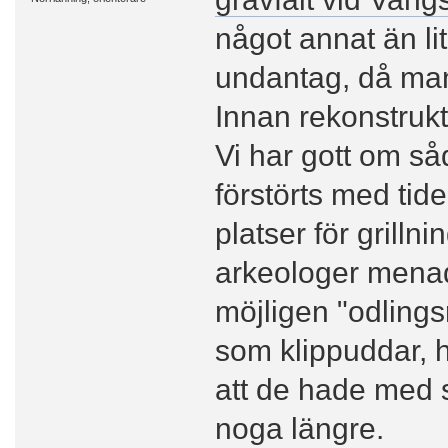
något annat än lit
undantag, då man
Innan rekonstruk
Vi har gott om så
förstörts med tid
platser för grillni
arkeologer menade
möjligen "odlings
som klippuddar, 
att de hade med s
noga längre.