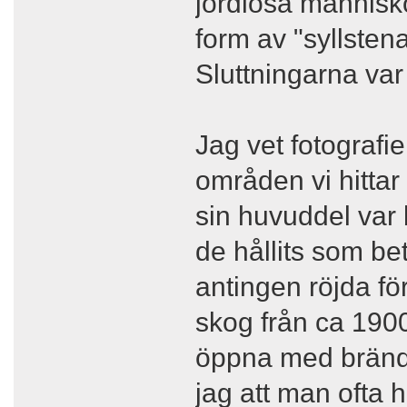
jordlösa människor
form av "syllstenar
Sluttningarna var
Jag vet fotografie
områden vi hittar
sin huvuddel var
de hållits som be
antingen röjda för
skog från ca 1900
öppna med brände
jag att man ofta 