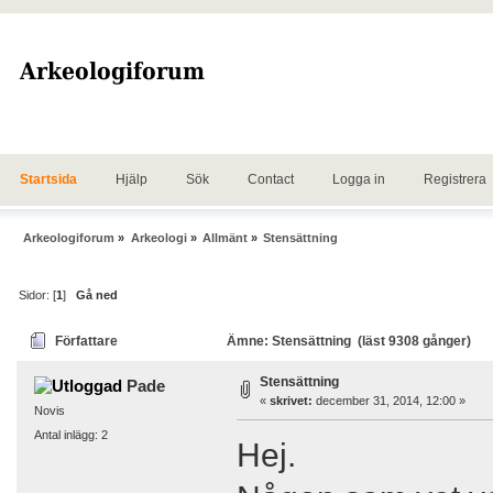
Startsida
Hjälp
Sök
Contact
Logga in
Registrera
Arkeologiforum
»
Arkeologi
»
Allmänt
»
Stensättning
Sidor: [
1
]
Gå ned
Författare
Ämne: Stensättning (läst 9308 gånger)
Stensättning
Pade
«
skrivet:
december 31, 2014, 12:00 »
Novis
Antal inlägg: 2
Hej.