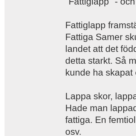
"Fattiglapp" - och 
Fattiglapp framst
Fattiga Samer sku
landet att det föd
detta starkt. Så 
kunde ha skapat e
Lappa skor, lappa 
Hade man lappade
fattiga. En femtio
osv.