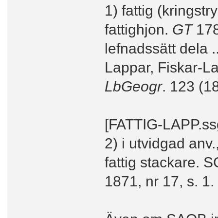
1) fattig (kringst
fattighjon.
GT
1788
lefnadssätt dela ..
Lappar, Fiskar-L
LbGeogr
. 123 (1
[FATTIG-LAPP.ss
2) i utvidgad anv.
fattig stackare
1871, nr 17, s. 1.