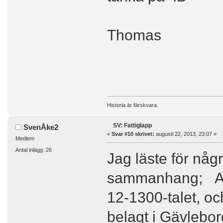
Thomas
Historia är färskvara.
SV: Fattiglapp
SvenÅke2
«
Svar #10 skrivet:
augusti 22, 2013, 23:07 »
Medlem
Antal inlägg: 26
Jag läste för någ
sammanhang; Att 
12-1300-talet, och
belagt i Gävleborg