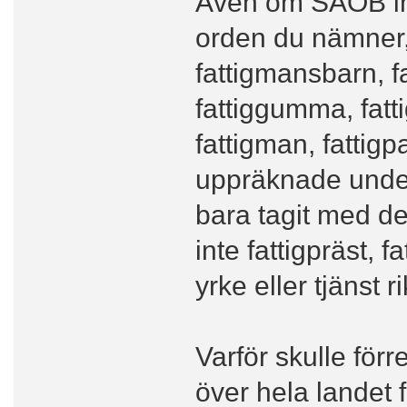
Även om SAOB inte
orden du nämner, 
fattigmansbarn, fa
fattiggumma, fattig
fattigman, fattigp
uppräknade under 
bara tagit med de
inte fattigpräst, 
yrke eller tjänst ri
Varför skulle för
över hela landet 