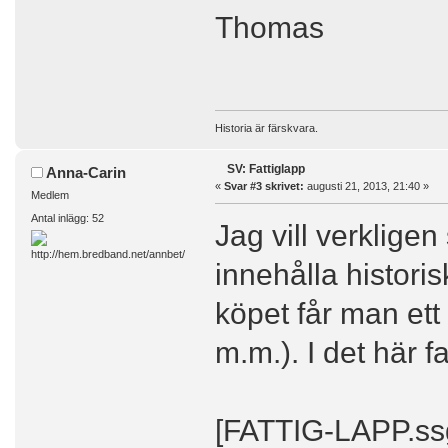
Thomas
Historia är färskvara.
SV: Fattiglapp
Anna-Carin
«
Svar #3 skrivet:
augusti 21, 2013, 21:40 »
Medlem
Antal inlägg: 52
Jag vill verkligen 
innehålla histor
köpet får man ett 
m.m.). I det här fa
[FATTIG-LAPP.ss