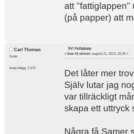
att "fattiglappen
(på papper) att m
SV: Fattiglapp
Carl Thomas
«
Svar #2 skrivet:
augusti 21, 2013, 20:26 »
Gode
Antal inlägg: 2 876
Det låter mer tro
Själv lutar jag n
var tillräckligt m
skapa ett uttryck
Några få Samer s