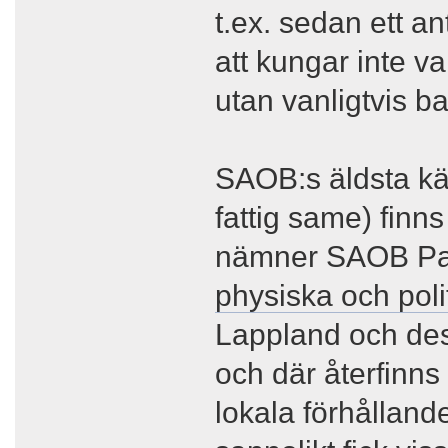
t.ex. sedan ett an
att kungar inte v
utan vanligtvis b
SAOB:s äldsta kän
fattig same) finn
nämner SAOB P
physiska och pol
Lappland och des
och där återfinns
lokala förhålland