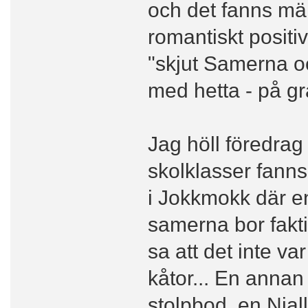
och det fanns mä
romantiskt positiv
"skjut Samerna o
med hetta - på grä
Jag höll föredra
skolklasser fanns
i Jokkmokk där e
samerna bor fakti
sa att det inte va
kåtor... En anna
stolpbod, en Njal