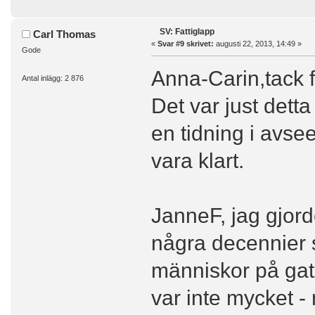
SV: Fattiglapp
Carl Thomas
«
Svar #9 skrivet:
augusti 22, 2013, 14:49 »
Gode
Anna-Carin,tack fö
Antal inlägg: 2 876
Det var just detta
en tidning i avse
vara klart.
JanneF, jag gjord
några decennier s
människor på ga
var inte mycket -