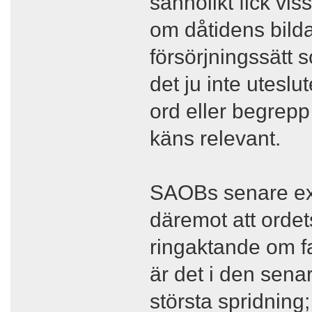
sannolikt fick vis
om dåtidens bild
försörjningssätt 
det ju inte utesl
ord eller begrep
käns relevant.
SAOBs senare exe
däremot att ordets
ringaktande om fa
är det i den sena
största spridning;