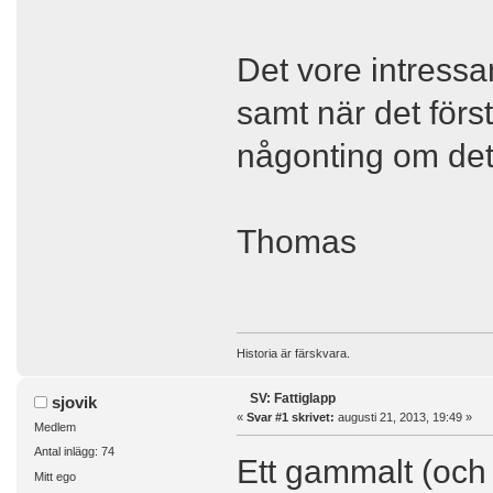
Det vore intressant
samt när det för
någonting om det
Thomas
Historia är färskvara.
SV: Fattiglapp
sjovik
«
Svar #1 skrivet:
augusti 21, 2013, 19:49 »
Medlem
Antal inlägg: 74
Ett gammalt (och 
Mitt ego