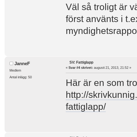
Väl så troligt är 
först använts i t.
myndighetsrappor
SV: Fattiglapp
JanneF
«
Svar #4 skrivet:
augusti 21, 2013, 21:52 »
Medlem
Antal inlägg: 50
Här är en som tro
http://skrivkunni
fattiglapp/