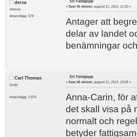
SV: Fattiglapp
dersa
«
Svar #5 skrivet:
augusti 21, 2013, 21:53 »
Veteran
Antal inlägg: 579
Antager att begrep
delar av landet o
benämningar och
SV: Fattiglapp
Carl Thomas
«
Svar #6 skrivet:
augusti 21, 2013, 23:05 »
Gode
Anna-Carin, för at
Antal inlägg: 2 876
det skall visa på n
normalt och regel
betyder fattigsam