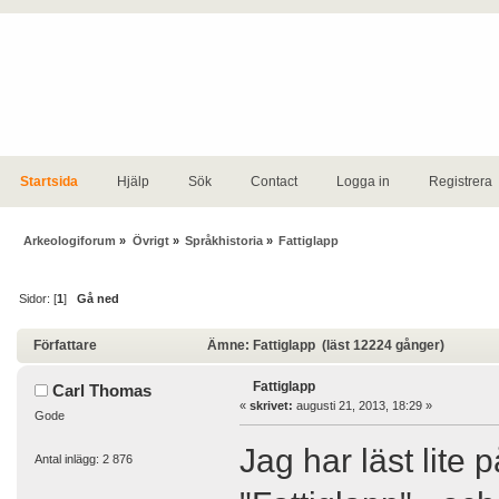
Startsida
Hjälp
Sök
Contact
Logga in
Registrera
Arkeologiforum
»
Övrigt
»
Språkhistoria
»
Fattiglapp
Sidor: [
1
]
Gå ned
Författare
Ämne: Fattiglapp (läst 12224 gånger)
Fattiglapp
Carl Thomas
«
skrivet:
augusti 21, 2013, 18:29 »
Gode
Jag har läst lite 
Antal inlägg: 2 876