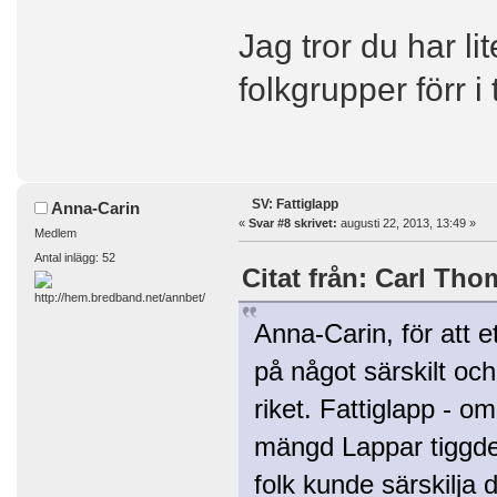
Jag tror du har lite
folkgrupper förr 
SV: Fattiglapp
Anna-Carin
«
Svar #8 skrivet:
augusti 22, 2013, 13:49 »
Medlem
Antal inlägg: 52
Citat från: Carl Tho
Anna-Carin, för att et
på något särskilt och
riket. Fattiglapp - o
mängd Lappar tiggde 
folk kunde särskilja 