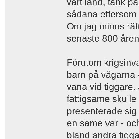
vårt land, tänk på
sådana eftersom v
Om jag minns rätt
senaste 800 åren
Förutom krigsinv
barn på vägarna -
vana vid tiggare. 
fattigsame skulle
presenterade sig
en same var - och
bland andra tiggar