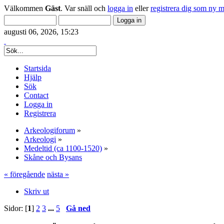
Välkommen
Gäst
. Var snäll och
logga in
eller
registrera dig som ny 
augusti 06, 2026, 15:23
Startsida
Hjälp
Sök
Contact
Logga in
Registrera
Arkeologiforum
»
Arkeologi
»
Medeltid (ca 1100-1520)
»
Skåne och Bysans
« föregående
nästa »
Skriv ut
Sidor: [
1
]
2
3
...
5
Gå ned