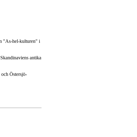
n "As-hel-kulturen" i
h Skandinaviens antika
 och Östersjö-