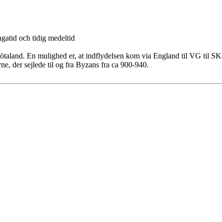
ngatid och tidig medeltid
taland. En mulighed er, at indflydelsen kom via England til VG til SKån
e, der sejlede til og fra Byzans fra ca 900-940.