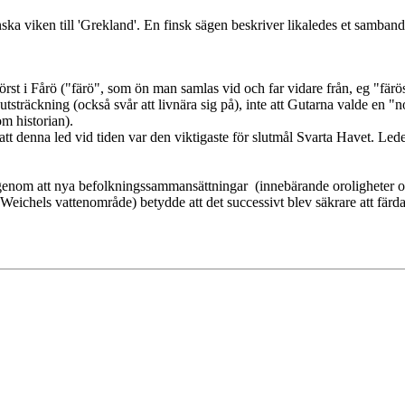
ska viken till 'Grekland'. En finsk sägen beskriver likaledes et samban
örst i Fårö ("färö", som ön man samlas vid och far vidare från, eg "fär
tsträckning (också svår att livnära sig på), inte att Gutarna valde en "no
 historian).
t denna led vid tiden var den viktigaste för slutmål Svarta Havet. Leden
a, genom att nya befolkningssammansättningar (innebärande oroligheter o
ichels vattenområde) betydde att det successivt blev säkrare att färd