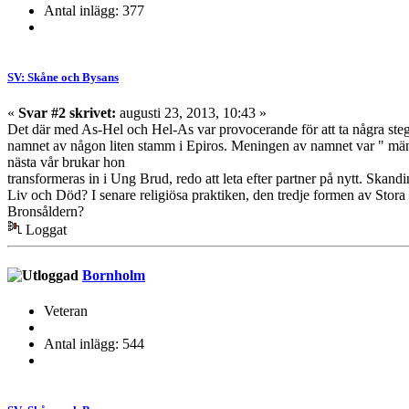
Antal inlägg: 377
SV: Skåne och Bysans
«
Svar #2 skrivet:
augusti 23, 2013, 10:43 »
Det där med As-Hel och Hel-As var provocerande för att ta några ste
namnet av någon liten stamm i Epiros. Meningen av namnet var " m
nästa vår brukar hon
transformeras in i Ung Brud, redo att leta efter partner på nytt. Ska
Liv och Död? I senare religiösa praktiken, den tredje formen av Sto
Bronsåldern?
Loggat
Bornholm
Veteran
Antal inlägg: 544