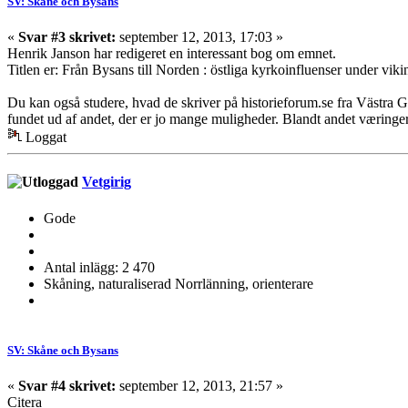
SV: Skåne och Bysans
«
Svar #3 skrivet:
september 12, 2013, 17:03 »
Henrik Janson har redigeret en interessant bog om emnet.
Titlen er: Från Bysans till Norden : östliga kyrkoinfluenser under viki
Du kan også studere, hvad de skriver på historieforum.se fra Västra Gö
fundet ud af andet, der er jo mange muligheder. Blandt andet væringern
Loggat
Vetgirig
Gode
Antal inlägg: 2 470
Skåning, naturaliserad Norrlänning, orienterare
SV: Skåne och Bysans
«
Svar #4 skrivet:
september 12, 2013, 21:57 »
Citera