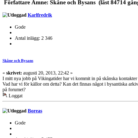
Författare
Ämne: Skåne och Bysans (läst 84714 gån
Karlfredrik
Gode
Antal inlägg: 2 346
Skåne och Bysans
«
skrivet:
augusti 20, 2013, 22:42 »
I mitt nya jobb på Vikingatider har vi kommit in på skånska kontakter me
Vad har vi för källor om detta? Kan det finnas något i bysantiska arki
på forumet?
Loggat
Boreas
Gode