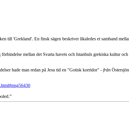
ken till 'Grekland'. En finsk sägen beskriver likaledes et samband mella
g förbindelse mellan det Svarta havets och Istanbuls grekiska kultur oc
delser hade man redan på Jesu tid en "Gotisk korridor" -
från
Östersjön
30.html#msg56430
ooled.”