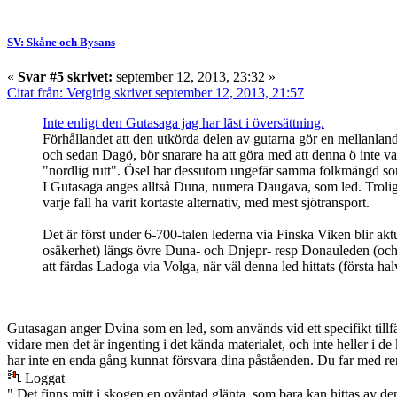
SV: Skåne och Bysans
«
Svar #5 skrivet:
september 12, 2013, 23:32 »
Citat från: Vetgirig skrivet september 12, 2013, 21:57
Inte enligt den Gutasaga jag har läst i översättning.
Förhållandet att den utkörda delen av gutarna gör en mellanland
och sedan Dagö, bör snarare ha att göra med att denna ö inte var 
"nordlig rutt". Ösel har dessutom ungefär samma folkmängd so
I Gutasaga anges alltså Duna, numera Daugava, som led. Troligas
varje fall ha varit kortaste alternativ, med mest sjötransport.
Det är först under 6-700-talen lederna via Finska Viken blir a
osäkerhet) längs övre Duna- och Dnjepr- resp Donauleden (och 
att färdas Ladoga via Volga, när väl denna led hittats (första hal
Gutasagan anger Dvina som en led, som används vid ett specifikt tillf
vidare men det är ingenting i det kända materialet, och inte heller i d
har inte en enda gång kunnat försvara dina påståenden. Du far med ren
Loggat
" Det finns mitt i skogen en oväntad glänta, som bara kan hittas av de