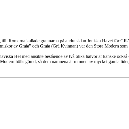
g till. Romarna kallade grannarna på andra sidan Joniska Havet för GR
änniskor av Graia" och Graia (Grå Kvinnan) var den Stora Modern so
ndinaviska Hel med ansikte bestående av två olika halvor är kanske ocks
ra Modern hölls gömd, så dem namnena är minnen av mycket gamla tider,