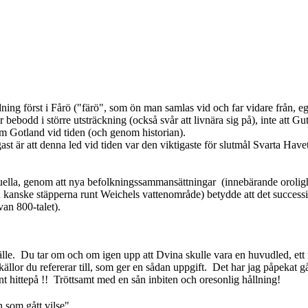
ning först i Fårö ("färö", som ön man samlas vid och far vidare från, e
bebodd i större utsträckning (också svår att livnära sig på), inte att Gu
m Gotland vid tiden (och genom historian).
t är att denna led vid tiden var den viktigaste för slutmål Svarta Have
ktuella, genom att nya befolkningssammansättningar (innebärande orolig
kanske stäpperna runt Weichels vattenområde) betydde att det successi
van 800-talet).
älle. Du tar om och om igen upp att Dvina skulle vara en huvudled, ett 
e källor du refererar till, som ger en sådan uppgift. Det har jag påpekat
t hittepå !! Tröttsamt med en sån inbiten och oresonlig hållning!
n som gått vilse"