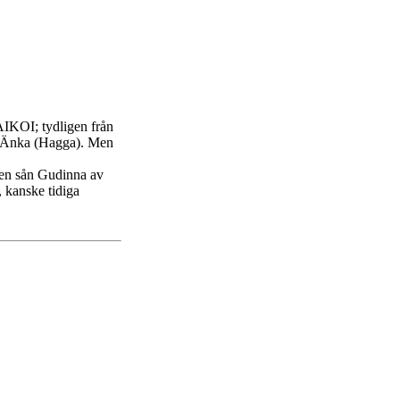
AIKOI; tydligen från
m Änka (Hagga). Men
å en sån Gudinna av
 kanske tidiga