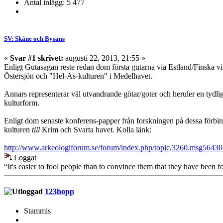
Antal inlägg: 5 477
SV: Skåne och Bysans
«
Svar #1 skrivet:
augusti 22, 2013, 21:55 »
Enligt Gutasagan reste redan dom första gutarna via Estland/Finska vi
Östersjön och "Hel-As-kulturen" i Medelhavet.
Annars representerar väl utvandrande götar/goter och heruler en tydli
kulturform.
Enligt dom senaste konferens-papper från forskningen på dessa förbin
kulturen
till
Krim och Svarta havet. Kolla länk:
http://www.arkeologiforum.se/forum/index.php/topic,3260.msg564
Loggat
“It's easier to fool people than to convince them that they have been f
123hopp
Stammis