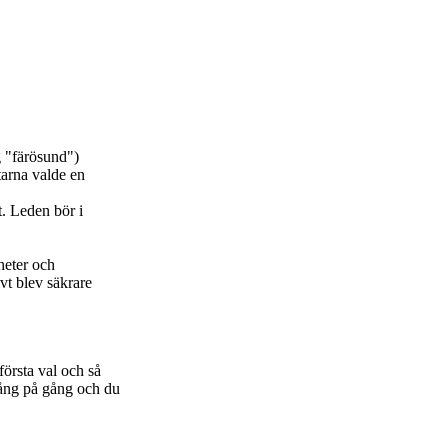
g "färösund")
tarna valde en
t. Leden bör i
heter och
vt blev säkrare
första val och så
 gång på gång och du