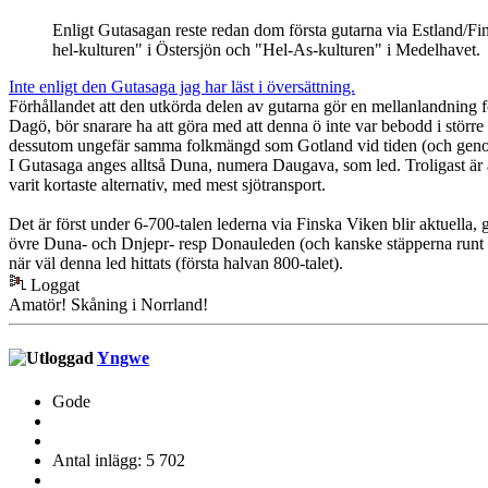
Enligt Gutasagan reste redan dom första gutarna via Estland/Fin
hel-kulturen" i Östersjön och "Hel-As-kulturen" i Medelhavet.
Inte enligt den Gutasaga jag har läst i översättning.
Förhållandet att den utkörda delen av gutarna gör en mellanlandning f
Dagö, bör snarare ha att göra med att denna ö inte var bebodd i större u
dessutom ungefär samma folkmängd som Gotland vid tiden (och genom
I Gutasaga anges alltså Duna, numera Daugava, som led. Troligast är at
varit kortaste alternativ, med mest sjötransport.
Det är först under 6-700-talen lederna via Finska Viken blir aktuell
övre Duna- och Dnjepr- resp Donauleden (och kanske stäpperna runt We
när väl denna led hittats (första halvan 800-talet).
Loggat
Amatör! Skåning i Norrland!
Yngwe
Gode
Antal inlägg: 5 702