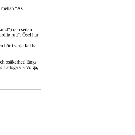
d mellan "As-
ösund") och sedan
rdlig rutt". Ösel har
 bör i varje fall ha
ch osäkerhet) längs
as Ladoga via Volga,