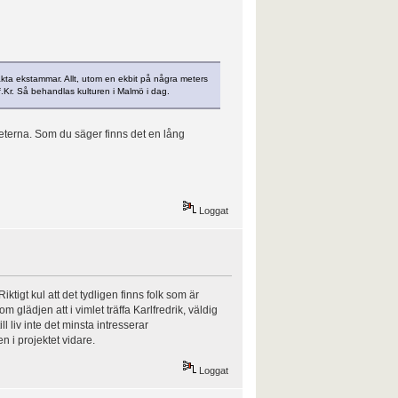
akta ekstammar. Allt, utom en ekbit på några meters
.Kr. Så behandlas kulturen i Malmö i dag.
heterna. Som du säger finns det en lång
Loggat
tigt kul att det tydligen finns folk som är
 glädjen att i vimlet träffa Karlfredrik, väldig
 liv inte det minsta intresserar
n i projektet vidare.
Loggat