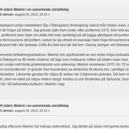
0-talets Malmö i en annorlunda utställning
2 skrivet:
augusti 20, 2013, 20:23 »
tadsport under medeltiden låg i Östergatans förlängning österut från bilden ovan, mi
 till höger på bilden. Jag grävde själv fram rester efter porttornet 1970. Den bild du
 porttornet men öster om detta höll man samtidigt på att bygga ytterligare ett port
e först passera ett porttorn, sedan ta sig utmed en passage med höga försvarsmurar 
derport mitt i din länkade 1588-års bild ses här två torn. Denna zwinger vid Söderpor
 enorma befästningsarbetena i Malmö och uppförandet av sex meter höga jordvall
des Österport ca 80 meter söderut, ett läge som motsvarar mitten på bilden ovan me
rttorn under mitt första grävledarjobb som arkeolog i Malmö sommaren 1970. En 70 m
in mot porttornet. Vi grävde fram hundratals av ekstockar till denna bro, samtliga sv
llsstation. Liknande gjordes för några år sedan när Citytunneln grävdes. Då fann ma
lt, utom en ekbit på några meters längd, kördes ut och förstördes på Sjölunda. Des
 f.Kr. Så behandlas kulturen i Malmö i dag.
0-talets Malmö i en annorlunda utställning
3 skrivet:
augusti 20, 2013, 20:33 »
otydlig eftersom Malmö har många vädersträck. Jag tänkte på sidan mot gamla kyrk