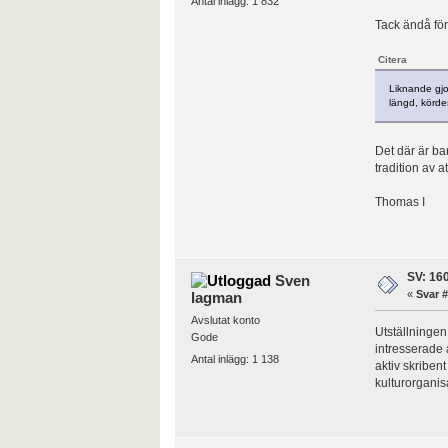
Antal inlägg: 1 832
Tack ändå för
Citera
Liknande gjo
längd, körde
Det där är ba
tradition av a
Thomas I
SV: 160
Sven
«
Svar #
lagman
Avslutat konto
Utställningen
Gode
intresserade a
Antal inlägg: 1 138
aktiv skribent
kulturorganisa