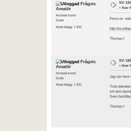
SV: 160
Frågvis
«
Svar #
Amatör
Avslutat konto
Finns en wi
Gode
Antal inlägg: 1 832
http://sv.wiki
Thomas I
SV: 160
Frågvis
«
Svar #
Amatör
Avslutat konto
Jag var nere 
Gode
Antal inlägg: 1 832
Trots teknike
om den dansk
Sven berättad
Thomas I