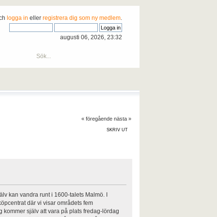
och
logga in
eller
registrera dig som ny medlem
.
augusti 06, 2026, 23:32
« föregående
nästa »
SKRIV UT
älv kan vandra runt i 1600-talets Malmö. I
 köpcentrat där vi visar områdets fem
g kommer själv att vara på plats fredag-lördag