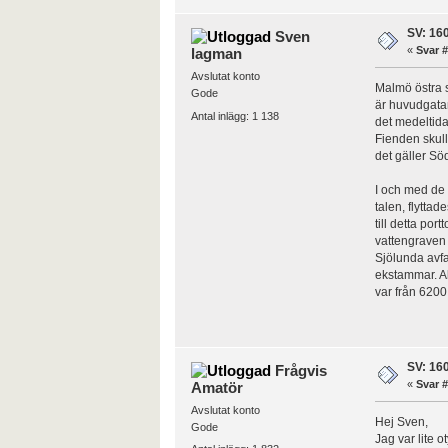
SV: 160
Sven
«
Svar #
lagman
Avslutat konto
Malmö östra s
Gode
är huvudgatan
Antal inlägg: 1 138
det medeltida
Fienden skull
det gäller Sö
I och med de
talen, flytta
till detta po
vattengraven 
Sjölunda avfa
ekstammar. Al
var från 6200
SV: 160
Frågvis
«
Svar #
Amatör
Avslutat konto
Hej Sven,
Gode
Jag var lite 