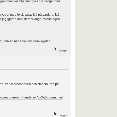
ningen men väl följa med på en videogångtur
a tygvepor med tryck varav två på vardera 4x2
jag gjorde den stora vikingautställningen i
tan). Utmed nederkanten Humlegatan.
Loggat
den. Var är stadsporten och stadsmuren på
ser-personer-och-handelser/E-G/Elbogen.html
Loggat