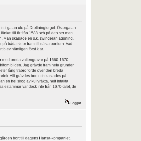
tt i gatan ute på Drottningtorget. Östergatan
 länkat till är från 1588 och på den ser man
torn. Man skapade en s.k. zwingeranläggning.
på båda sidor fram till nästa porttorn. Vad
t blev nämligen först klar.
ar med breda vattengravar på 1660-1670-
n hitom bilden. Jag grävde fram hela grunden
eter lång träbro förde över den breda
artek. Allt grävdes bort och kastades på
n en hel skog av kullvräkta, helt intakta
sa estammar var dock inte från 1670-talet, de
Loggat
ogården bort till dagens Hansa-kompaniet.