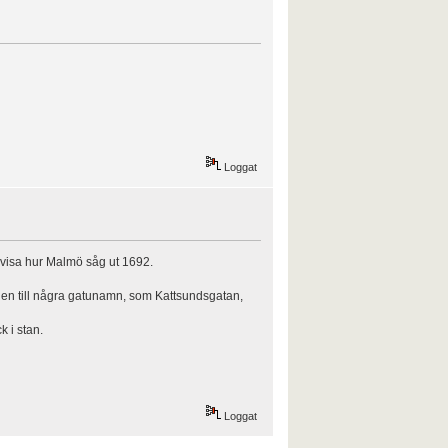
Loggat
t visa hur Malmö såg ut 1692.
den till några gatunamn, som Kattsundsgatan,
 i stan.
Loggat