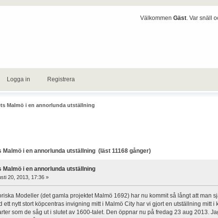
Välkommen
Gäst
. Var snäll 
Logga in
Registrera
ets Malmö i en annorlunda utställning
 Malmö i en annorlunda utställning (läst 11168 gånger)
s Malmö i en annorlunda utställning
ti 20, 2013, 17:36 »
toriska Modeller (det gamla projektet Malmö 1692) har nu kommit så långt att man sj
t nytt stort köpcentras invigning mitt i Malmö City har vi gjort en utställning mitt i
rter som de såg ut i slutet av 1600-talet. Den öppnar nu på fredag 23 aug 2013. Ja