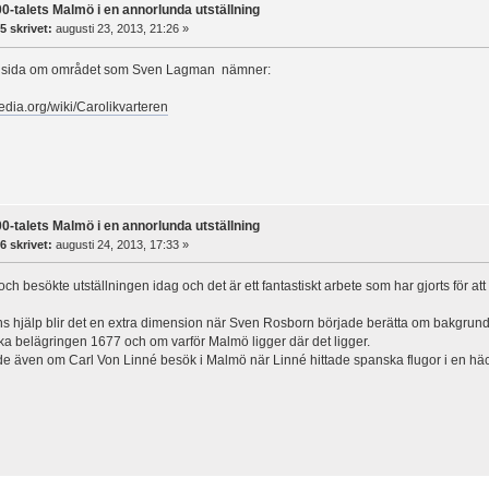
0-talets Malmö i en annorlunda utställning
5 skrivet:
augusti 23, 2013, 21:26 »
kisida om området som Sven Lagman nämner:
pedia.org/wiki/Carolikvarteren
0-talets Malmö i en annorlunda utställning
6 skrivet:
augusti 24, 2013, 17:33 »
och besökte utställningen idag och det är ett fantastiskt arbete som har gjorts för at
ns hjälp blir det en extra dimension när Sven Rosborn började berätta om bakgrun
a belägringen 1677 och om varför Malmö ligger där det ligger.
e även om Carl Von Linné besök i Malmö när Linné hittade spanska flugor i en häck