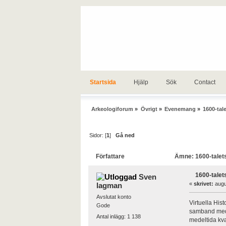
Startsida
Hjälp
Sök
Contact
Arkeologiforum
»
Övrigt
»
Evenemang
»
1600-tal
Sidor: [
1
]
Gå ned
Författare
Ämne: 1600-talets
1600-talet
Sven
«
skrivet:
augus
lagman
Avslutat konto
Virtuella His
Gode
samband med et
Antal inlägg: 1 138
medeltida kva