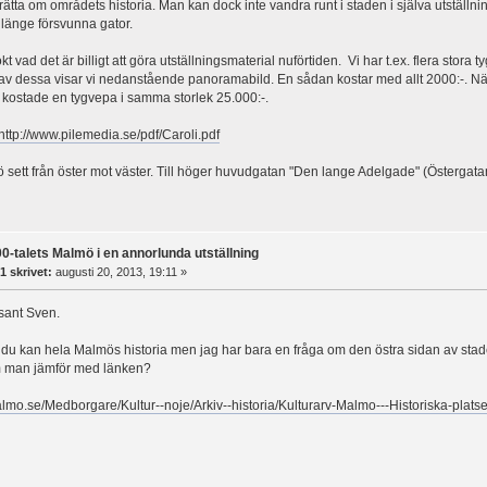
ätta om områdets historia. Man kan dock inte vandra runt i staden i själva utställ
länge försvunna gator.
okt vad det är billigt att göra utställningsmaterial nuförtiden. Vi har t.ex. flera stor
av dessa visar vi nedanstående panoramabild. En sådan kostar med allt 2000:-. När 
kostade en tygvepa i samma storlek 25.000:-.
http://www.pilemedia.se/pdf/Caroli.pdf
sett från öster mot väster. Till höger huvudgatan "Den lange Adelgade" (Österga
0-talets Malmö i en annorlunda utställning
1 skrivet:
augusti 20, 2013, 19:11 »
ssant Sven.
t du kan hela Malmös historia men jag har bara en fråga om den östra sidan av sta
 man jämför med länken?
lmo.se/Medborgare/Kultur--noje/Arkiv--historia/Kulturarv-Malmo---Historiska-plat