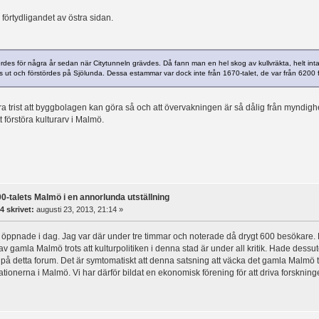
 förtydligandet av östra sidan.
rdes för några år sedan när Citytunneln grävdes. Då fann man en hel skog av kullvräkta, helt int
s ut och förstördes på Sjölunda. Dessa estammar var dock inte från 1670-talet, de var från 6200 f
ra trist att byggbolagen kan göra så och att övervakningen är så dålig från myndig
tt förstöra kulturarv i Malmö.
0-talets Malmö i en annorlunda utställning
4 skrivet:
augusti 23, 2013, 21:14 »
 öppnade i dag. Jag var där under tre timmar och noterade då drygt 600 besökare. Rik
v gamla Malmö trots att kulturpolitiken i denna stad är under all kritik. Hade dessutom
 på detta forum. Det är symtomatiskt att denna satsning att väcka det gamla Malmö till
tionerna i Malmö. Vi har därför bildat en ekonomisk förening för att driva forskninge