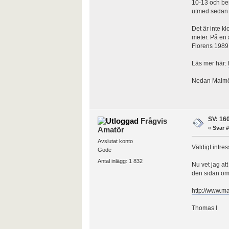
10-13 och ber
utmed sedan 
Det är inte kl
meter. På en 
Florens 1989 
Läs mer här:
Nedan Malmö 
SV: 160
Frågvis
«
Svar #
Amatör
Avslutat konto
Väldigt intre
Gode
Antal inlägg: 1 832
Nu vet jag at
den sidan om
http://www.ma
Thomas I