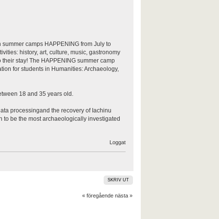
youth summer camps HAPPENING from July to
ties: history, art, culture, music, gastronomy
ing to their stay! The HAPPENING summer camp
ation for students in Humanities: Archaeology,
between 18 and 35 years old.
, data processingand the recovery of Iachinu
n to be the most archaeologically investigated
Loggat
SKRIV UT
« föregående
nästa »