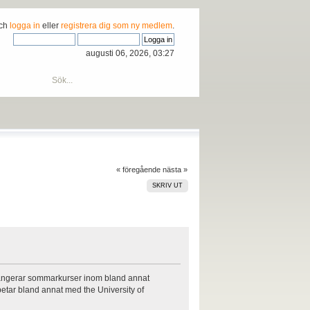
och
logga in
eller
registrera dig som ny medlem
.
augusti 06, 2026, 03:27
« föregående
nästa »
SKRIV UT
ngerar sommarkurser inom bland annat
betar bland annat med the University of