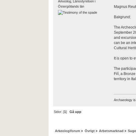
Arkeolog, Länsstyrelsen i
Östergötlands län
Magnus Reut
Bakgrund:
The Archeoclu
September 201
and excursion
can be an int
Cultural Herit
It is open to
The participa
Filì, a Bronz
territory in I
Archaeology is 
Sidor: [
1
]
Gå upp
Arkeologiforum
»
Övrigt
»
Arbetsmarknad
»
Suge