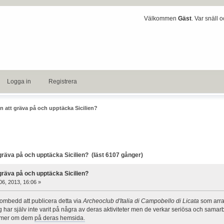
Välkommen
Gäst
. Var snäll 
Logga in
Registrera
n att gräva på och upptäcka Sicilien?
räva på och upptäcka Sicilien? (läst 6107 gånger)
gräva på och upptäcka Sicilien?
06, 2013, 16:06 »
t ombedd att publicera detta via
Archeoclub d'Italia di Campobello di Licata
som arra
g har själv inte varit på några av deras aktiviteter men de verkar seriösa och samar
s mer om dem
på deras hemsida.