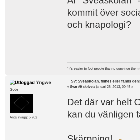
Är "Sveaskolan" - 
kommit över soci
och knapologi?
“It's easier to fool people than to convince them
SV: Sveaskolan, finnes eller fanns den
Yngwe
«
Svar #9 skrivet:
januari 28, 2013, 00:45 »
Gode
Det där var helt
kan du vänligen ta
Antal inlägg: 5 702
Skärpning!