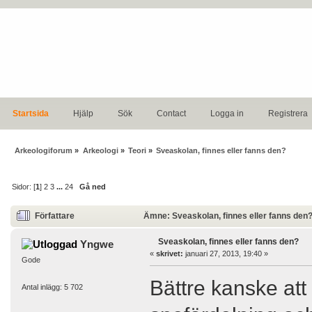
Startsida
Hjälp
Sök
Contact
Logga in
Registrera
Arkeologiforum
»
Arkeologi
»
Teori
»
Sveaskolan, finnes eller fanns den?
Sidor: [
1
]
2
3
...
24
Gå ned
Författare
Ämne: Sveaskolan, finnes eller fanns den?
Sveaskolan, finnes eller fanns den?
Yngwe
«
skrivet:
januari 27, 2013, 19:40 »
Gode
Bättre kanske att
Antal inlägg: 5 702