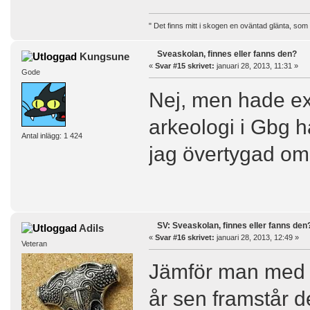
" Det finns mitt i skogen en oväntad glänta, som
Sveaskolan, finnes eller fanns den?
Kungsune
«
Svar #15 skrivet:
januari 28, 2013, 11:31 »
Gode
Nej, men hade ex 
arkeologi i Gbg h
Antal inlägg: 1 424
jag övertygad om 
SV: Sveaskolan, finnes eller fanns den
Adils
«
Svar #16 skrivet:
januari 28, 2013, 12:49 »
Veteran
Jämför man med b
år sen framstår 