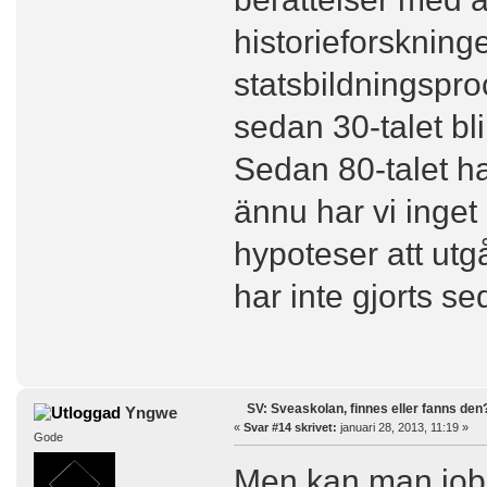
historieforskning
statsbildningspro
sedan 30-talet bl
Sedan 80-talet har
ännu har vi inge
hypoteser att ut
har inte gjorts se
SV: Sveaskolan, finnes eller fanns den
Yngwe
«
Svar #14 skrivet:
januari 28, 2013, 11:19 »
Gode
Men kan man jobb