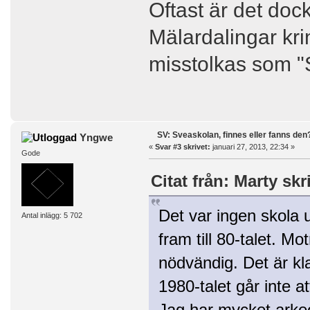
Oftast är det dock
Mälardalingar kr
misstolkas som "
SV: Sveaskolan, finnes eller fanns den
Yngwe
«
Svar #3 skrivet:
januari 27, 2013, 22:34 »
Gode
Citat från: Marty skr
Det var ingen skola 
Antal inlägg: 5 702
fram till 80-talet. M
nödvändig. Det är kla
1980-talet går inte a
Jag har mycket arkeol