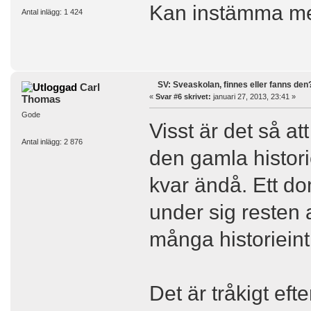
Kan instämma m
Antal inlägg: 1 424
SV: Sveaskolan, finnes eller fanns den
Carl
«
Svar #6 skrivet:
januari 27, 2013, 23:41 »
Thomas
Gode
Visst är det så at
Antal inlägg: 2 876
den gamla histor
kvar ändå. Ett d
under sig resten 
många historiein
Det är tråkigt eft