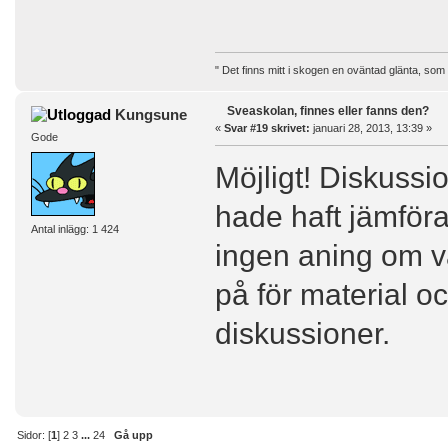
" Det finns mitt i skogen en oväntad glänta, som
Sveaskolan, finnes eller fanns den?
Kungsune
«
Svar #19 skrivet:
januari 28, 2013, 13:39 »
Gode
Möjligt! Diskussi
hade haft jämföra
Antal inlägg: 1 424
ingen aning om va
på för material o
diskussioner.
Sidor: [
1
]
2
3
...
24
Gå upp