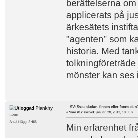
berättelserna om
applicerats på j
ärkesätets instift
"agenten" som kan
historia. Med tan
tolkningföreträd
mönster kan ses 
SV: Sveaskolan, finnes eller fanns den
Piankhy
«
Svar #12 skrivet:
januari 28, 2013, 10:33 »
Gode
Antal inlägg: 2 463
Min erfarenhet fr