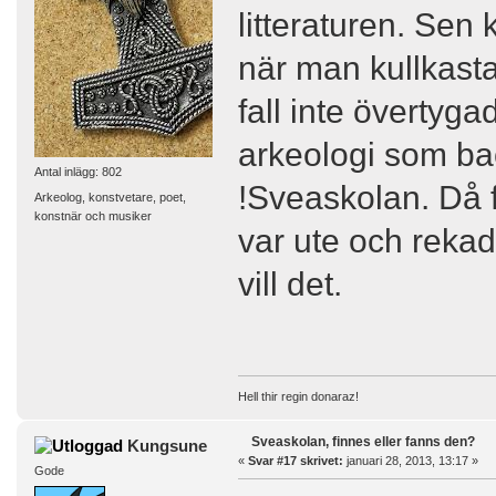
litteraturen. Sen
när man kullkasta
fall inte övertyga
arkeologi som ba
Antal inlägg: 802
!Sveaskolan. Då f
Arkeolog, konstvetare, poet,
konstnär och musiker
var ute och reka
vill det.
Hell thir regin donaraz!
Sveaskolan, finnes eller fanns den?
Kungsune
«
Svar #17 skrivet:
januari 28, 2013, 13:17 »
Gode