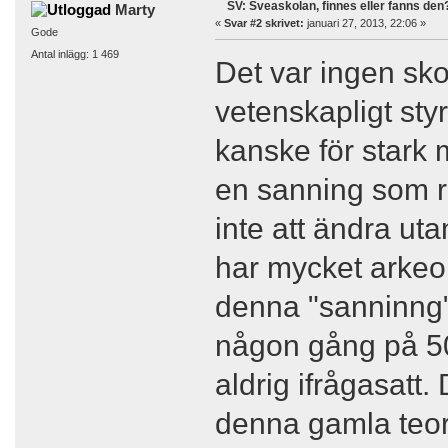
SV: Sveaskolan, finnes eller fanns den
Marty
«
Svar #2 skrivet:
januari 27, 2013, 22:06 »
Gode
Antal inlägg: 1 469
Det var ingen sk
vetenskapligt styr
kanske för stark 
en sanning som rå
inte att ändra ut
har mycket arkeolo
denna "sanninng
någon gång på 500
aldrig ifrågasatt.
denna gamla teori