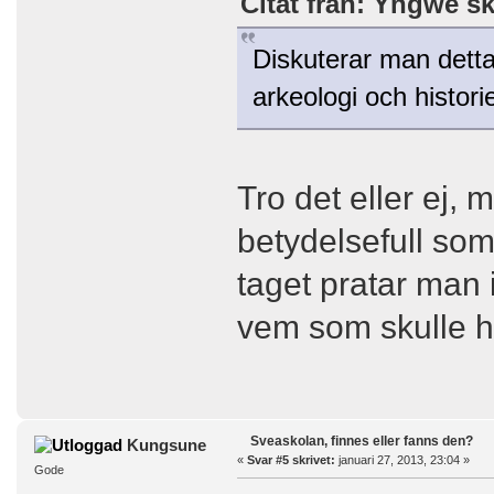
Citat från: Yngwe sk
Diskuterar man detta 
arkeologi och histori
Tro det eller ej,
betydelsefull so
taget pratar man 
vem som skulle ha 
Sveaskolan, finnes eller fanns den?
Kungsune
«
Svar #5 skrivet:
januari 27, 2013, 23:04 »
Gode