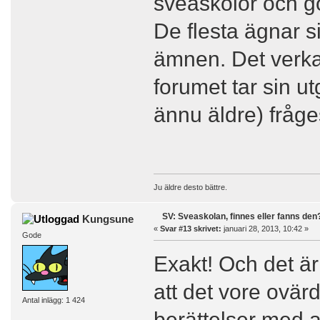
sveaskolor och gö
De flesta ägnar s
ämnen. Det verka
forumet tar sin u
ännu äldre) fråge
Ju äldre desto bättre.
SV: Sveaskolan, finnes eller fanns den
Kungsune
«
Svar #13 skrivet:
januari 28, 2013, 10:42 »
Gode
Exakt! Och det är
att det vore ovärd
Antal inlägg: 1 424
berättelser med 