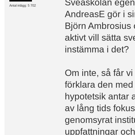
Sveaskolan egentl
Antal inlägg: 5 702
AndreasE gör i si
Björn Ambrosius ol
aktivt vill sätta s
instämma i det?
Om inte, så får v
förklara den med
hypotetsik antar at
av lång tids foku
genomsyrat instit
uppfattningar oc