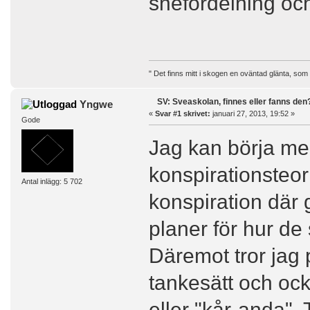
snefördelning och
" Det finns mitt i skogen en oväntad glänta, som
SV: Sveaskolan, finnes eller fanns den
Yngwe
«
Svar #1 skrivet:
januari 27, 2013, 19:52 »
Gode
Jag kan börja me
konspirationsteori
Antal inlägg: 5 702
konspiration där 
planer för hur de 
Däremot tror jag p
tankesätt och ock
eller "kår-anda". T