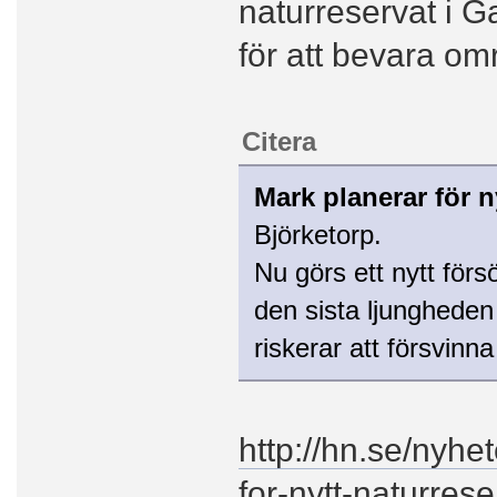
naturreservat i G
för att bevara om
Citera
Mark planerar för n
Björketorp.
Nu görs ett nytt förs
den sista ljunghede
riskerar att försvinna
http://hn.se/nyh
for-nytt-naturrese