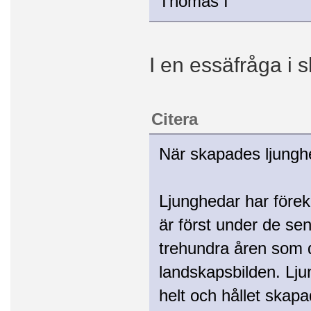
Thomas I
I en essäfråga i 
Citera
När skapades ljung
Ljunghedar har före
är först under de se
trehundra åren som d
landskapsbilden. Lj
helt och hållet ska