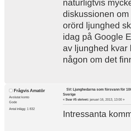
naturligtvis myck
diskussionen om d
orörd ljunghed sku
idag på Google Ea
av ljunghed kvar
någon om det fin
SV: Ljunghedarna som försvann för 100
Frågvis Amatör
Sverige
Avslutat konto
«
Svar #5 skrivet:
januari 16, 2013, 13:00 »
Gode
Antal inlägg: 1 832
Intressanta komme