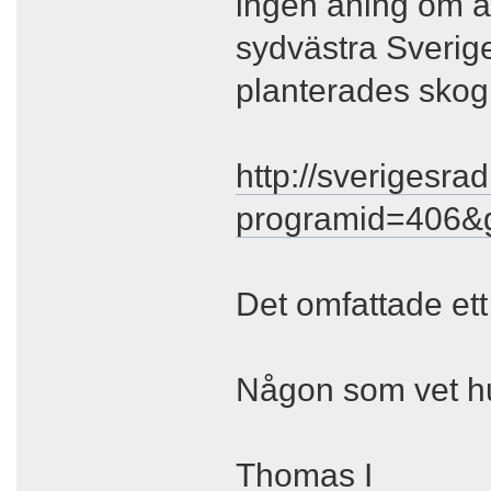
ingen aning om at
sydvästra Sverige
planterades skog
http://sverigesra
programid=406&
Det omfattade ett
Någon som vet h
Thomas I