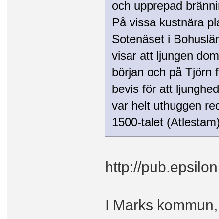
och upprepad bränni
På vissa kustnära pl
Sotenäset i Bohuslä
visar att ljungen do
början och på Tjörn f
bevis för att ljungh
var helt uthuggen re
1500-talet (Atlestam)
http://pub.epsil
I Marks kommun, 