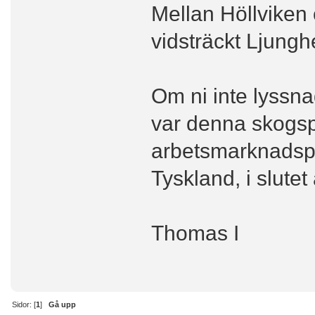
Mellan Höllviken 
vidsträckt Ljung
Om ni inte lyssn
var denna skogspl
arbetsmarknadspr
Tyskland, i slutet
Thomas I
Sidor: [
1
]
Gå upp