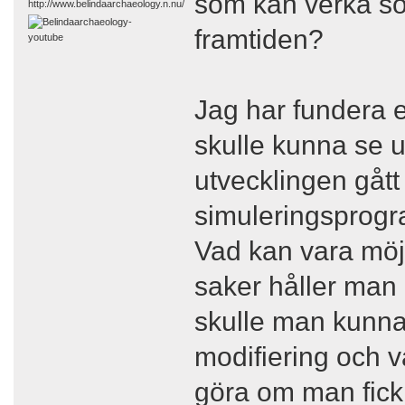
som kan verka som
http://www.belindaarchaeology.n.nu/
framtiden?
Jag har fundera e
skulle kunna se u
utvecklingen gåt
simuleringsprogr
Vad kan vara möjl
saker håller man 
skulle man kunna 
modifiering och 
göra om man fic