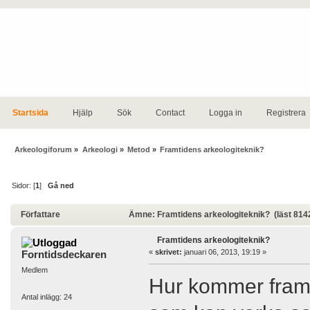
Startsida
Hjälp
Sök
Contact
Logga in
Registrera
Arkeologiforum
»
Arkeologi
»
Metod
»
Framtidens arkeologiteknik?
Sidor: [
1
]
Gå ned
Författare
Ämne: Framtidens arkeologiteknik? (läst 814
Framtidens arkeologiteknik?
«
skrivet:
januari 06, 2013, 19:19 »
Forntidsdeckaren
Medlem
Hur kommer framti
Antal inlägg: 24