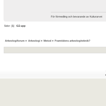
För förmedling och bevarande av Kulturarvet
Sidor: [
1
]
Gå upp
Arkeologiforum
»
Arkeologi
»
Metod
»
Framtidens arkeologiteknik?