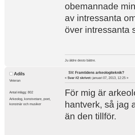
obemannade mini
av intressanta o
över intressanta s
Ju äldre desto bättre.
SV: Framtidens arkeologiteknik?
Adils
«
Svar #2 skrivet:
januari 07, 2013, 12:25 »
Veteran
För mig är arkeol
Antal inlägg: 802
Arkeolog, konstvetare, poet,
hantverk, så jag 
konstnär och musiker
än den tillför.