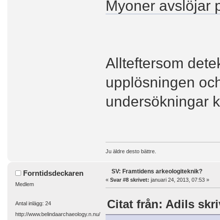
Myoner avslöjar 
Allteftersom dete
upplösningen och
undersökningar k
Ju äldre desto bättre.
SV: Framtidens arkeologiteknik?
Forntidsdeckaren
«
Svar #8 skrivet:
januari 24, 2013, 07:53 »
Medlem
Citat från: Adils skr
Antal inlägg: 24
http://www.belindaarchaeology.n.nu/