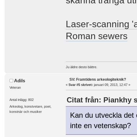
skanna trånga u
Laser-scanning 'a
Roman sewers
Ju äldre desto bättre.
SV: Framtidens arkeologiteknik?
Adils
«
Svar #5 skrivet:
januari 09, 2013, 12:47 »
Veteran
Citat från: Piankhy s
Antal inlägg: 802
Arkeolog, konstvetare, poet,
konstnär och musiker
Kan du utveckla det 
inte en vetenskap?