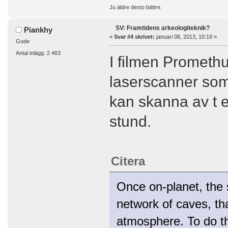
Ju äldre desto bättre.
SV: Framtidens arkeologiteknik?
Piankhy
«
Svar #4 skrivet:
januari 08, 2013, 10:19 »
Gode
Antal inlägg: 2 463
I filmen Prometh
laserscanner som 
kan skanna av t e
stund.
Citera
Once on-planet, the 
network of caves, th
atmosphere. To do thi