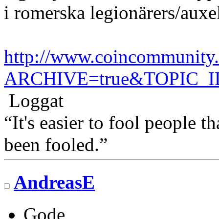
i romerska legionärers/auxe
http://www.coincommunity.
ARCHIVE=true&TOPIC_I
Loggat
“It's easier to fool people 
been fooled.”
AndreasE
Gode