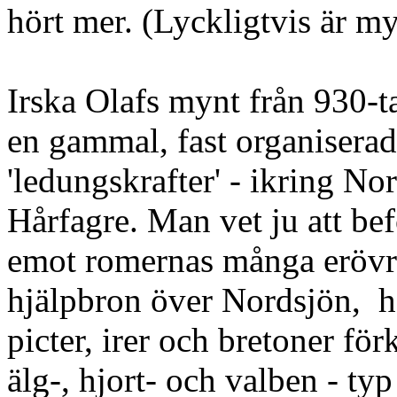
hört mer. (Lyckligtvis är my
Irska Olafs mynt från 930-ta
en gammal, fast organiserad
'ledungskrafter' - ikring No
Hårfagre. Man vet ju att be
emot romernas många erövrin
hjälpbron över Nordsjön, 
picter, irer och bretoner fö
älg-, hjort- och valben - 