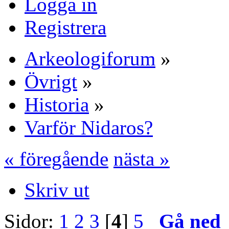
Logga in
Registrera
Arkeologiforum
»
Övrigt
»
Historia
»
Varför Nidaros?
« föregående
nästa »
Skriv ut
Sidor:
1
2
3
[
4
]
5
Gå ned