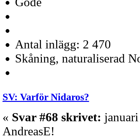
Gode
Antal inlägg: 2 470
Skåning, naturaliserad No
SV: Varför Nidaros?
«
Svar #68 skrivet:
januari
AndreasE!