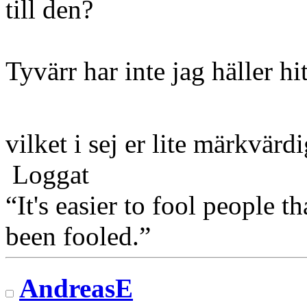
till den?
Tyvärr har inte jag häller h
vilket i sej er lite märkvär
Loggat
“It's easier to fool people 
been fooled.”
AndreasE