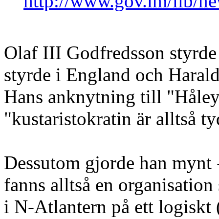
http://www.gov.im/lib/n
Olaf III Godfredsson styrd
styrde i England och Harald
Hans anknytning till "Håley
"kustaristokratin är alltså ty
Dessutom gjorde han mynt
fanns alltså en organisatio
i N-Atlantern på ett logiskt 