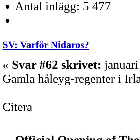
Antal inlägg: 5 477
SV: Varför Nidaros?
«
Svar #62 skrivet:
januari
Gamla håleyg-regenter i Irl
Citera
Official Opening of Th