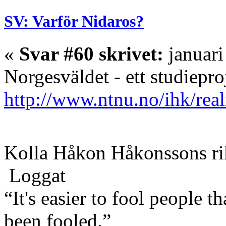
SV: Varför Nidaros?
«
Svar #60 skrivet:
januari
Norgesväldet - ett studiepro
http://www.ntnu.no/ihk/re
Kolla Håkon Håkonssons r
Loggat
“It's easier to fool people 
been fooled.”