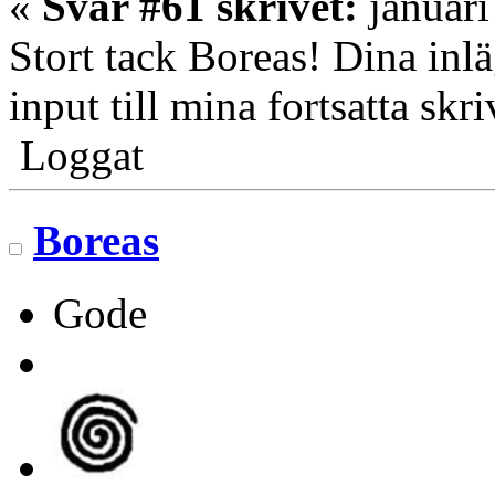
«
Svar #61 skrivet:
januari
Stort tack Boreas! Dina inl
input till mina fortsatta skri
Loggat
Boreas
Gode