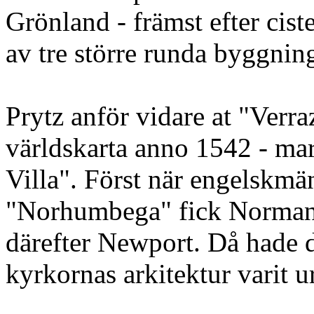
Grönland - främst efter cist
av tre större runda byggning
Prytz anför vidare at "Verr
världskarta anno 1542 - ma
Villa". Först när engelskmä
"Norhumbega" fick Normans
därefter Newport. Då hade
kyrkornas arkitektur varit u