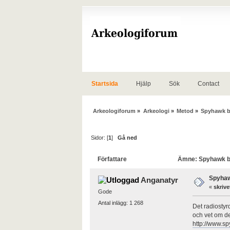
Startsida
Hjälp
Sök
Contact
Arkeologiforum
»
Arkeologi
»
Metod
»
Spyhawk bil
Sidor: [
1
]
Gå ned
Författare
Ämne: Spyhawk bill
Spyhawk
Anganatyr
«
skrive
Gode
Antal inlägg: 1 268
Det radiostyr
och vet om de
http://www.s