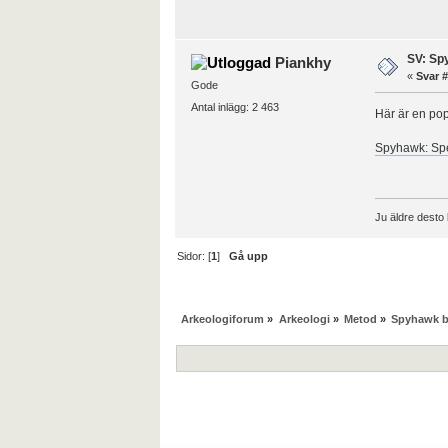
SV: Spy
Piankhy
«
Svar #
Gode
Antal inlägg: 2 463
Här är en pop
Spyhawk: Spe
Ju äldre desto 
Sidor: [
1
]
Gå upp
Arkeologiforum
»
Arkeologi
»
Metod
»
Spyhawk bil