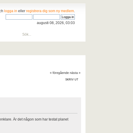
och
logga in
eller
registrera dig som ny medlem
.
augusti 08, 2026, 03:03
« föregående
nästa »
SKRIV UT
nklare. Är det någon som har testat planet