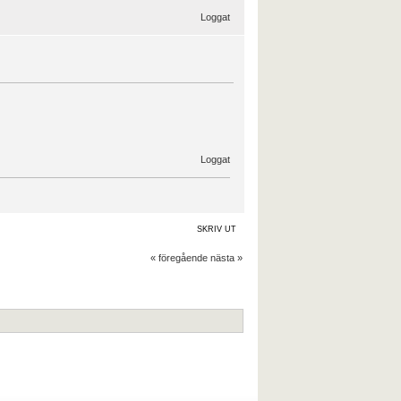
Loggat
Loggat
SKRIV UT
« föregående
nästa »