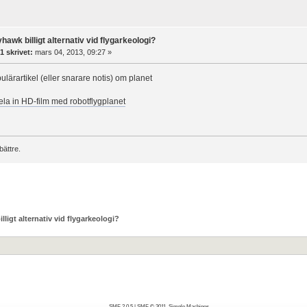
hawk billigt alternativ vid flygarkeologi?
1 skrivet:
mars 04, 2013, 09:27 »
ulärartikel (eller snarare notis) om planet
la in HD-film med robotflygplanet
bättre.
ligt alternativ vid flygarkeologi?
SMF 2.0.5
|
SMF © 2011
,
Simple Machines