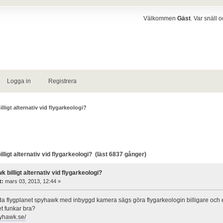
Välkommen
Gäst
. Var snäll 
Logga in
Registrera
ligt alternativ vid flygarkeologi?
igt alternativ vid flygarkeologi? (läst 6837 gånger)
 billigt alternativ vid flygarkeologi?
t:
mars 03, 2013, 12:44 »
da flygplanet spyhawk med inbyggd kamera sägs göra flygarkeologin billigare och e
t funkar bra?
pyhawk.se/