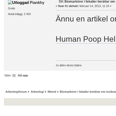
SV: Biomarkörer i fekalier berättar om
Piankhy
«
Svar #1 skrivet:
februari 14, 2013, 11:19 »
Gode
Antal inlägg: 2 463
Ännu en artikel
Human Poop Helps
Ju äldre desto bättre.
Sidor: [
1
]
Gå upp
Arkeologiforum
»
Arkeologi
»
Metod
»
Biomarkörer i fekalier berättar om invåna