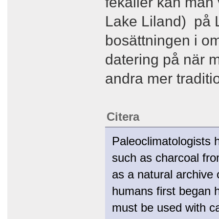
fekalier kan man 
Lake Liland) på 
bosättningen i o
datering på när 
andra mer traditi
Citera
Paleoclimatologists 
such as charcoal fro
as a natural archive
humans first began h
must be used with ca