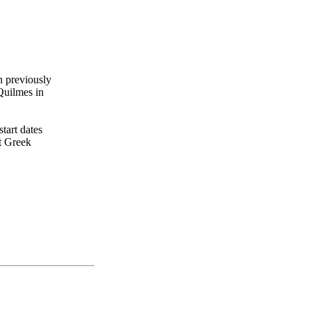
n previously
Quilmes in
tart dates
t Greek