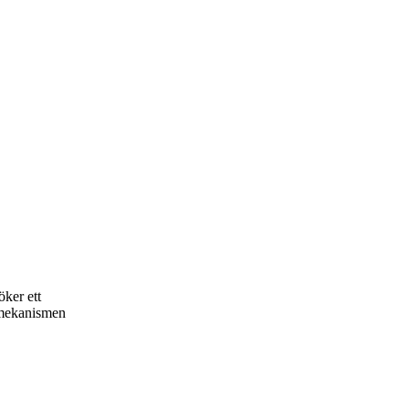
ker ett
a-mekanismen