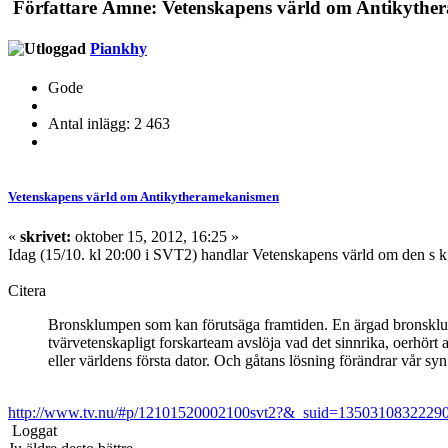
Författare
Ämne: Vetenskapens värld om Antikyther
Piankhy
Gode
Antal inlägg: 2 463
Vetenskapens värld om Antikytheramekanismen
«
skrivet:
oktober 15, 2012, 16:25 »
Idag (15/10. kl 20:00 i SVT2) handlar Vetenskapens värld om den s 
Citera
Bronsklumpen som kan förutsäga framtiden. En ärgad bronsklump
tvärvetenskapligt forskarteam avslöja vad det sinnrika, oerhört
eller världens första dator. Och gåtans lösning förändrar vår sy
http://www.tv.nu/#p/12101520002100svt2?&_suid=135031083222
Loggat