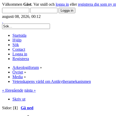
Välkommen
Gäst
. Var snäll och
logga in
eller
registrera dig som ny 
augusti 08, 2026, 00:12
Startsida
Hjälp
Sök
Contact
Logga in
Registrera
Arkeologiforum
»
Övrigt
»
Media
»
Vetenskapens värld om Antikytheramekanismen
« föregående
nästa »
Skriv ut
Sidor: [
1
]
Gå ned