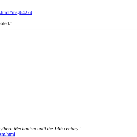
74.html#msg64274
ooled.”
kythera Mechanism until the 14th century."
ism.html