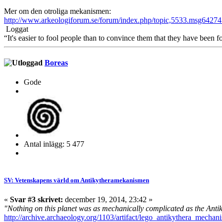
Mer om den otroliga mekanismen:
http://www.arkeologiforum.se/forum/index.php/topic,5533.msg642
Loggat
“It's easier to fool people than to convince them that they have been f
Boreas
Gode
Antal inlägg: 5 477
SV: Vetenskapens värld om Antikytheramekanismen
«
Svar #3 skrivet:
december 19, 2014, 23:42 »
"Nothing on this planet was as mechanically complicated as the Anti
http://archive.archaeology.org/1103/artifact/lego_antikythera_mechan