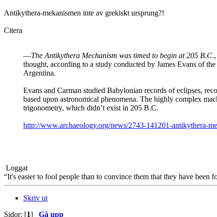
Antikythera-mekanismen inte av grekiskt ursprung?!
Citera
—
The Antikythera Mechanism was timed to begin at 205 B.C.
thought, according to a study conducted by James Evans of the
Argentina.
Evans and Carman studied Babylonian records of eclipses, recon
based upon astronomical phenomena. The highly complex ma
trigonometry, which didn’t exist in 205 B.C.
http://www.archaeology.org/news/2743-141201-antikythera-me
Loggat
“It's easier to fool people than to convince them that they have been f
Skriv ut
Sidor: [
1
]
Gå upp