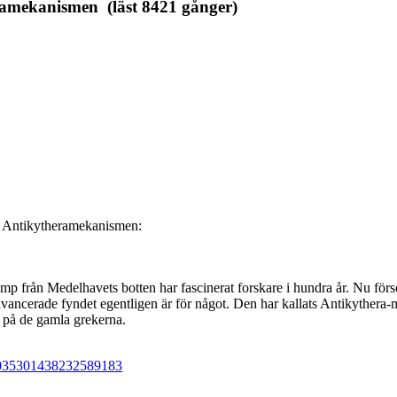
amekanismen (läst 8421 gånger)
k Antikytheramekanismen:
 från Medelhavets botten har fascinerat forskare i hundra år. Nu försö
 avancerade fyndet egentligen är för något. Den har kallats Antikyther
n på de gamla grekerna.
9035301438232589183