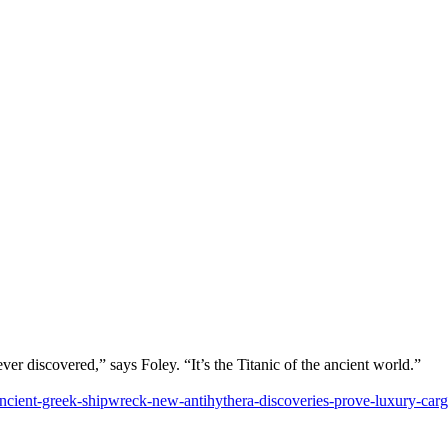
ver discovered,” says Foley. “It’s the Titanic of the ancient world.”
ancient-greek-shipwreck-new-antihythera-discoveries-prove-luxury-carg