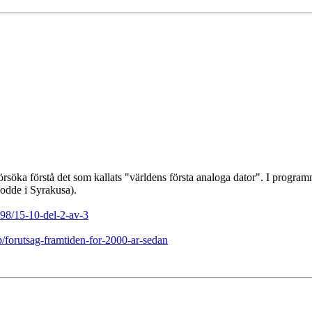
rsöka förstå det som kallats "världens första analoga dator". I progra
odde i Syrakusa).
698/15-10-del-2-av-3
p/forutsag-framtiden-for-2000-ar-sedan