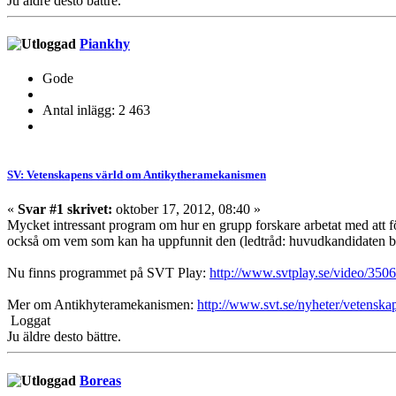
Ju äldre desto bättre.
Piankhy
Gode
Antal inlägg: 2 463
SV: Vetenskapens värld om Antikytheramekanismen
«
Svar #1 skrivet:
oktober 17, 2012, 08:40 »
Mycket intressant program om hur en grupp forskare arbetat med att fö
också om vem som kan ha uppfunnit den (ledtråd: huvudkandidaten b
Nu finns programmet på SVT Play:
http://www.svtplay.se/video/350
Mer om Antikhyteramekanismen:
http://www.svt.se/nyheter/vetenska
Loggat
Ju äldre desto bättre.
Boreas