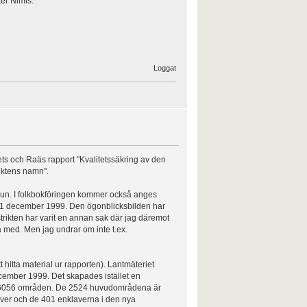
er Nimis.
Loggat
s och Raäs rapport "Kvalitetssäkring av den
riktens namn".
mun. I folkbokföringen kommer också anges
n 31 december 1999. Den ögonblicksbilden har
strikten har varit en annan sak där jag däremot
örja med. Men jag undrar om inte t.ex.
t hitta material ur rapporten). Lantmäteriet
ecember 1999. Det skapades istället en
 6056 områden. De 2524 huvudområdena är
ver och de 401 enklaverna i den nya