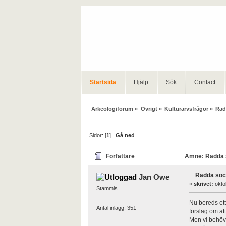
Startsida
Hjälp
Sök
Contact
Arkeologiforum
»
Övrigt
»
Kulturarvsfrågor
»
Räd
Sidor: [
1
]
Gå ned
Författare
Ämne: Rädda s
Rädda soc
Jan Owe
«
skrivet:
okto
Stammis
Nu bereds ett
Antal inlägg: 351
förslag om att
Men vi behöv