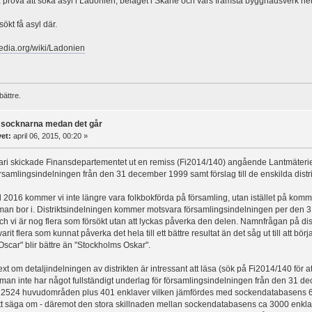
prova att söka asyl i Ladonien, beläget i Skåne och vars främsta byggnadsverk het
sökt få asyl där.
ipedia.org/wiki/Ladonien
bättre.
 socknarna medan det går
vet:
april 06, 2015, 00:20 »
ari skickade Finansdepartementet ut en remiss (Fi2014/140) angående Lantmäteriet
 församlingsindelningen från den 31 december 1999 samt förslag till de enskilda dist
2016 kommer vi inte längre vara folkbokförda på församling, utan istället på kom
kt man bor i. Distriktsindelningen kommer motsvara församlingsindelningen per de
 och vi är nog flera som försökt utan att lyckas påverka den delen. Namnfrågan på di
r varit flera som kunnat påverka det hela till ett bättre resultat än det såg ut till att b
scar" blir bättre än "Stockholms Oskar".
t om detaljindelningen av distrikten är intressant att läsa (sök på Fi2014/140 för at
 man inte har något fullständigt underlag för församlingsindelningen från den 31 d
2524 huvudområden plus 401 enklaver vilken jämfördes med sockendatabasens
att säga om - däremot den stora skillnaden mellan sockendatabasens ca 3000 enkla