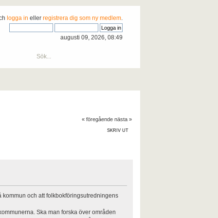
och
logga in
eller
registrera dig som ny medlem
.
augusti 09, 2026, 08:49
« föregående
nästa »
SKRIV UT
på kommun och att folkbokföringsutredningens
än kommunerna. Ska man forska över områden