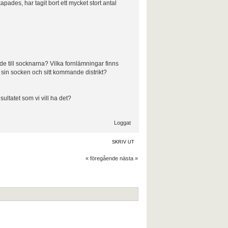
ades, har tagit bort ett mycket stort antal
de till socknarna? Vilka fornlämningar finns
l sin socken och sitt kommande distrikt?
sultatet som vi vill ha det?
Loggat
SKRIV UT
« föregående
nästa »