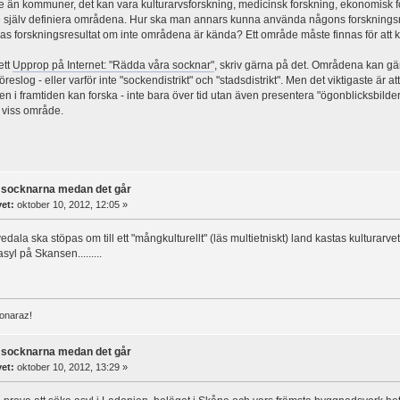
 än kommuner, det kan vara kulturarvsforskning, medicinsk forskning, ekonomisk fo
e själv definiera områdena. Hur ska man annars kunna använda någons forskningsre
as forskningsresultat om inte områdena är kända? Ett område måste finnas för att
ett
Upprop på Internet: "Rädda våra socknar"
, skriv gärna på det. Områdena kan gärn
reslog - eller varför inte "sockendistrikt" och "stadsdistrikt". Men det viktigaste är 
en i framtiden kan forska - inte bara över tid utan även presentera "ögonblicksbilde
tt viss område.
 socknarna medan det går
vet:
oktober 10, 2012, 12:05 »
dala ska stöpas om till ett "mångkulturellt" (läs multietniskt) land kastas kulturarv
asyl på Skansen.........
donaraz!
 socknarna medan det går
vet:
oktober 10, 2012, 13:29 »