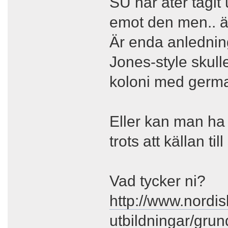
SU har åter tagit
emot den men.. 
Är enda anledning
Jones-style skul
koloni med germ
Eller kan man ha
trots att källan ti
Vad tycker ni?
http://www.nordis
utbildningar/grun