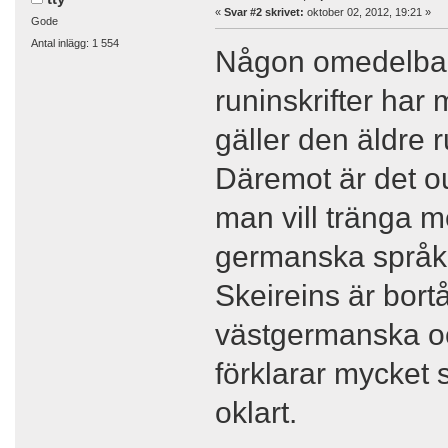
«
Svar #2 skrivet:
oktober 02, 2012, 19:21 »
Gode
Antal inlägg: 1 554
Någon omedelbar n
runinskrifter har
gäller den äldre 
Däremot är det o
man vill tränga m
germanska språke
Skeireins är bort
västgermanska o
förklarar mycket 
oklart.