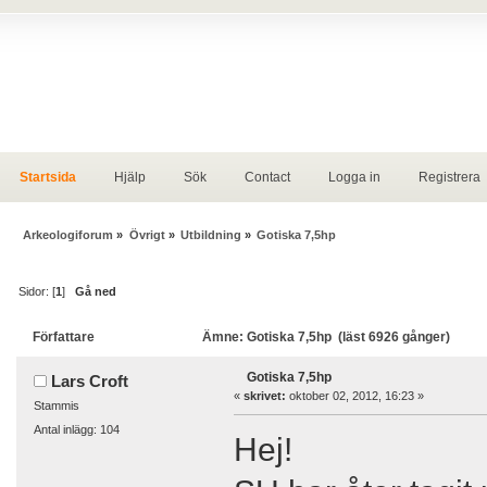
Startsida
Hjälp
Sök
Contact
Logga in
Registrera
Arkeologiforum
»
Övrigt
»
Utbildning
»
Gotiska 7,5hp
Sidor: [
1
]
Gå ned
Författare
Ämne: Gotiska 7,5hp (läst 6926 gånger)
Gotiska 7,5hp
Lars Croft
«
skrivet:
oktober 02, 2012, 16:23 »
Stammis
Antal inlägg: 104
Hej!