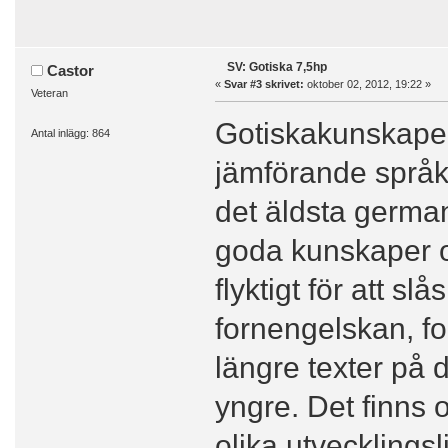
SV: Gotiska 7,5hp
Castor
«
Svar #3 skrivet:
oktober 02, 2012, 19:22 »
Veteran
Gotiskakunskaper ä
Antal inlägg: 864
jämförande språks
det äldsta germa
goda kunskaper o
flyktigt för att s
fornengelskan, fo
längre texter på 
yngre. Det finns 
olika utvecklingsli