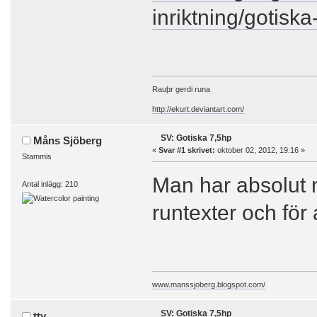
inriktning/gotisk
Rauþr gerdi runa
http://ekurt.deviantart.com/
SV: Gotiska 7,5hp
Måns Sjöberg
«
Svar #1 skrivet:
oktober 02, 2012, 19:16 »
Stammis
Man har absolut ny
Antal inlägg: 210
runtexter och för
www.manssjoberg.blogspot.com/
SV: Gotiska 7,5hp
tty