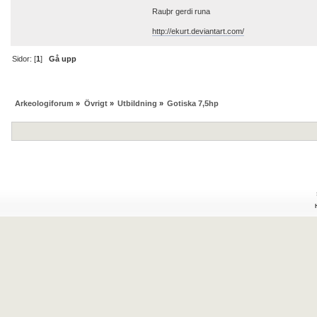
Rauþr gerdi runa
http://ekurt.deviantart.com/
Sidor: [
1
]
Gå upp
Arkeologiforum
»
Övrigt
»
Utbildning
»
Gotiska 7,5hp