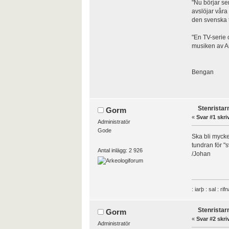
"Nu börjar ser
avslöjar våra
den svenska 
"En TV-serie 
musiken av An
Bengan
Stenristar
Gorm
«
Svar #1 skri
Administratör
Gode
Ska bli mycke
tundran för "
Antal inlägg: 2 926
/Johan
: iarþ : sal : rif
Stenristar
Gorm
«
Svar #2 skri
Administratör