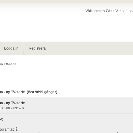
Välkommen
Gäst
. Var snäll 
Logga in
Registrera
ny TV-serie
a - ny TV-serie (läst 9899 gånger)
na - ny TV-serie
13, 2005, 09:52 »
V:
ogramtablå: