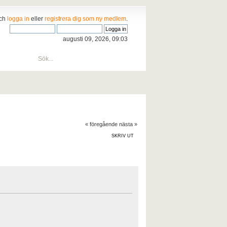
och
logga in
eller
registrera dig som ny medlem
.
augusti 09, 2026, 09:03
« föregående
nästa »
SKRIV UT