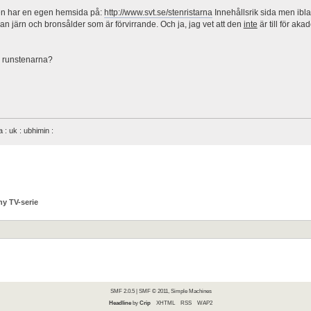
n har en egen hemsida på:
http://www.svt.se/stenristarna
Innehållsrik sida men ibla
an järn och bronsålder som är förvirrande. Och ja, jag vet att den
inte
är till för ak
r runstenarna?
na : uk : ubhimin :
ny TV-serie
SMF 2.0.5
|
SMF © 2011
,
Simple Machines
Headline
by
Crip
XHTML
RSS
WAP2