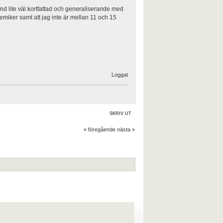
nd lite väl kortfattad och generaliserande med
ademiker samt att jag inte är mellan 11 och 15
Loggat
SKRIV UT
« föregående
nästa »