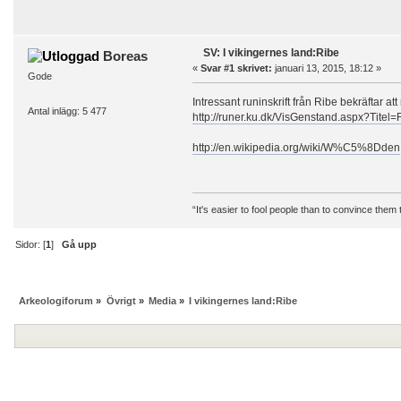
SV: I vikingernes land:Ribe
Boreas
«
Svar #1 skrivet:
januari 13, 2015, 18:12 »
Gode
Intressant runinskrift från Ribe bekräftar 
Antal inlägg: 5 477
http://runer.ku.dk/VisGenstand.aspx?Titel=
http://en.wikipedia.org/wiki/W%C5%8Dden
“It's easier to fool people than to convince them
Sidor: [
1
]
Gå upp
Arkeologiforum
»
Övrigt
»
Media
»
I vikingernes land:Ribe