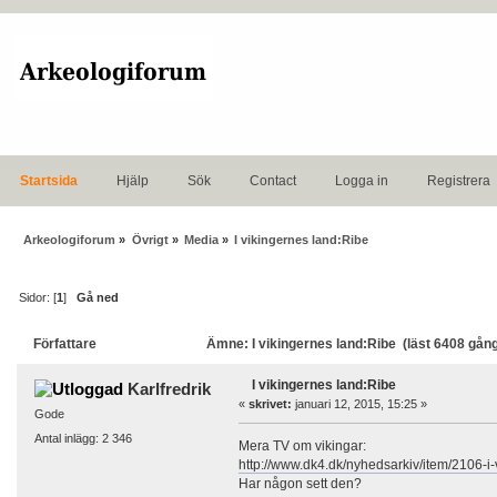
Startsida
Hjälp
Sök
Contact
Logga in
Registrera
Arkeologiforum
»
Övrigt
»
Media
»
I vikingernes land:Ribe
Sidor: [
1
]
Gå ned
Författare
Ämne: I vikingernes land:Ribe (läst 6408 gån
I vikingernes land:Ribe
Karlfredrik
«
skrivet:
januari 12, 2015, 15:25 »
Gode
Antal inlägg: 2 346
Mera TV om vikingar:
http://www.dk4.dk/nyhedsarkiv/item/2106-i-
Har någon sett den?