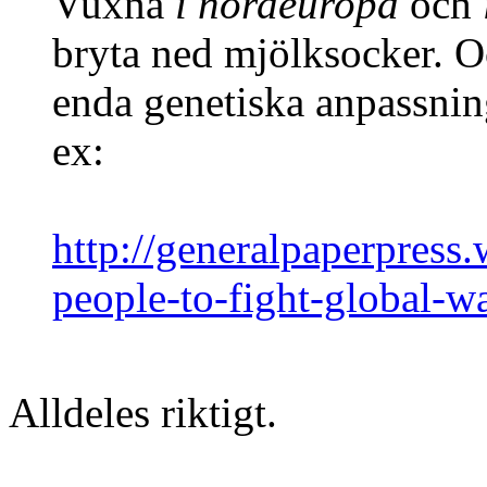
Vuxna
i nordeuropa
och
bryta ned mjölksocker. Och
enda genetiska anpassnin
ex:
http://generalpaperpress
people-to-fight-global-w
Alldeles riktigt.