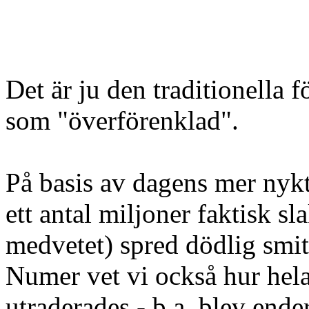
Det är ju den traditionella
som "överförenklad".
På basis av dagens mer nykt
ett antal miljoner faktisk s
medvetet) spred dödlig smit
Numer vet vi också hur hela
utraderades - b.a. blev ende