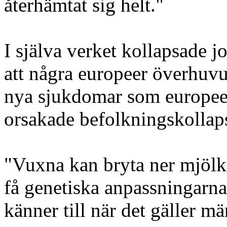
återhämtat sig helt."
I själva verket kollapsade 
att några europeer överhuvud
nya sjukdomar som europeer
orsakade befolkningskollap
"Vuxna kan bryta ner mjölks
få genetiska anpassningarn
känner till när det gäller m