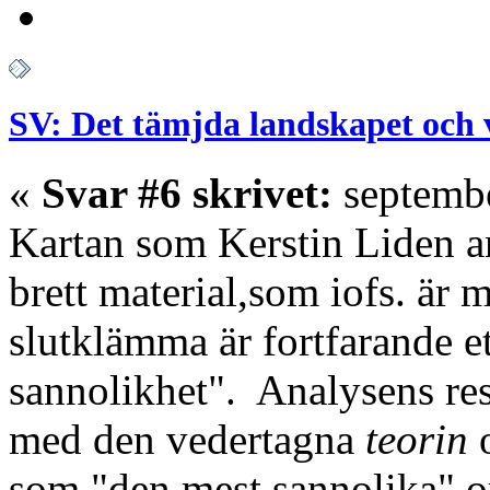
SV: Det tämjda landskapet och 
«
Svar #6 skrivet:
septembe
Kartan som Kerstin Liden a
brett material,som iofs. är 
slutklämma är fortfarande ett
sannolikhet". Analysens resu
med den vedertagna
teorin
o
som "den mest sannolika" or