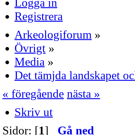
Logga in
Registrera
Arkeologiforum
»
Övrigt
»
Media
»
Det tämjda landskapet oc
« föregående
nästa »
Skriv ut
Sidor: [
1
]
Gå ned