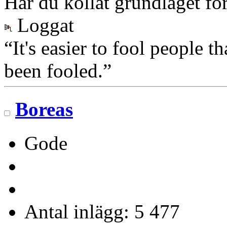
Har du kollat grundlaget för
Loggat
“It's easier to fool people 
been fooled.”
Boreas
Gode
Antal inlägg: 5 477