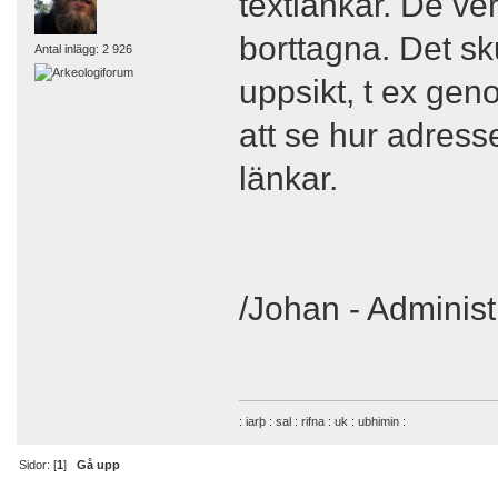
textlänkar. De ver
borttagna. Det sk
Antal inlägg: 2 926
uppsikt, t ex gen
att se hur adresse
länkar.
/Johan - Administ
: iarþ : sal : rifna : uk : ubhimin :
Sidor: [
1
]
Gå upp