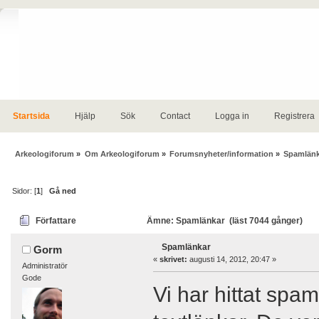
Startsida
Hjälp
Sök
Contact
Logga in
Registrera
Arkeologiforum
»
Om Arkeologiforum
»
Forumsnyheter/information
»
Spamlänk
Sidor: [
1
]
Gå ned
Författare
Ämne: Spamlänkar (läst 7044 gånger)
Spamlänkar
Gorm
«
skrivet:
augusti 14, 2012, 20:47 »
Administratör
Gode
Vi har hittat spam