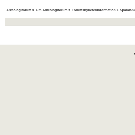
Arkeologiforum
»
Om Arkeologiforum
»
Forumsnyheter/information
»
Spamlänk