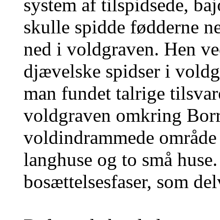
system af tilspidsede, ba
skulle spidde fødderne ne
ned i voldgraven. Hen ve
djævelske spidser i voldg
man fundet talrige tilsva
voldgraven omkring Borr
voldindrammede område 
langhuse og to små huse.
bosættelsesfaser, som de