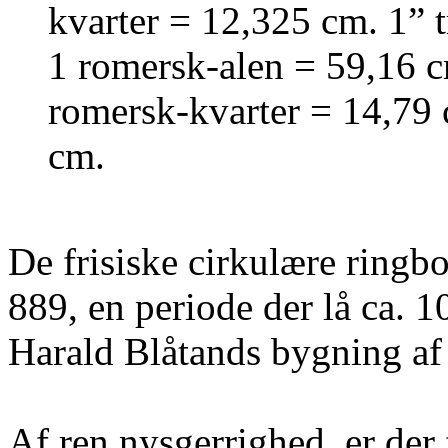
kvarter = 12,325 cm. 1” 
1 romersk-alen = 59,16 c
romersk-kvarter = 14,79
cm.
De frisiske cirkulære ringb
889, en periode der lå ca. 1
Harald Blåtands bygning af 
Af ren nysgerrighed, er der f