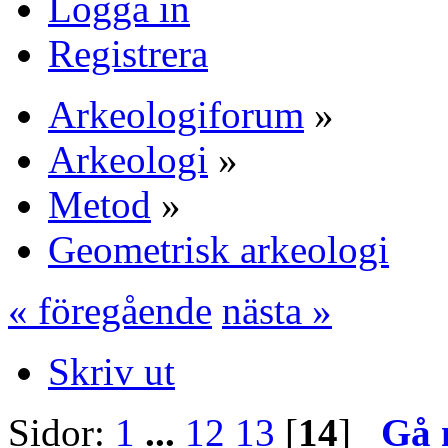
Logga in
Registrera
Arkeologiforum
»
Arkeologi
»
Metod
»
Geometrisk arkeologi
« föregående
nästa »
Skriv ut
Sidor:
1
...
12
13
[
14
]
Gå 