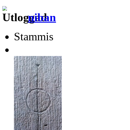
niban
Stammis