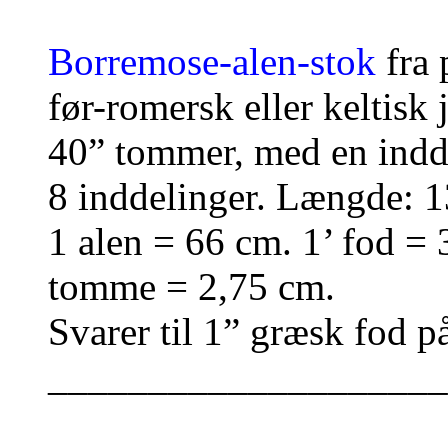
Borremose-alen-stok
fra 
før-romersk eller keltisk 
40” tommer, med en indde
8 inddelinger. Længde: 
1 alen = 66 cm. 1’ fod = 
tomme = 2,75 cm.
Svarer til 1” græsk fod p
____________________