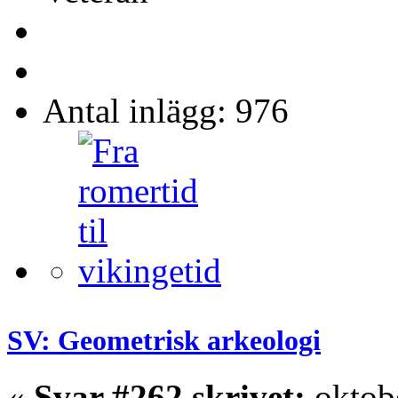
Antal inlägg: 976
SV: Geometrisk arkeologi
«
Svar #262 skrivet:
oktobe