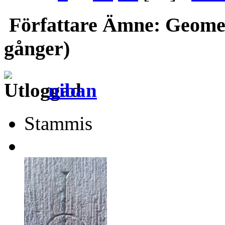
Författare
Ämne: Geometr
gånger)
niban
Stammis