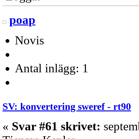
poap
Novis
Antal inlägg: 1
SV: konvertering sweref - rt90
«
Svar #61 skrivet:
septemb