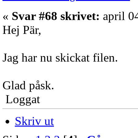
«
Svar #68 skrivet:
april 0
Hej Pär,
Jag har nu skickat filen.
Glad påsk.
Loggat
Skriv ut