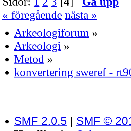
Sidor:
1
2
3
[
4
]
Gå upp
« föregående
nästa »
Arkeologiforum
»
Arkeologi
»
Metod
»
konvertering sweref - rt9
SMF 2.0.5
|
SMF © 20