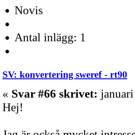
Novis
Antal inlägg: 1
SV: konvertering sweref - rt90
«
Svar #66 skrivet:
januari
Hej!
Jag är också mycket intress