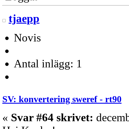
tjaepp
Novis
Antal inlägg: 1
SV: konvertering sweref - rt90
«
Svar #64 skrivet:
decembe