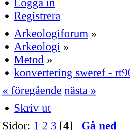
Logga in
Registrera
Arkeologiforum
»
Arkeologi
»
Metod
»
konvertering sweref - rt9
« föregående
nästa »
Skriv ut
Sidor:
1
2
3
[
4
]
Gå ned