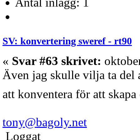
Antal inlägg: 1
SV: konvertering sweref - rt90
«
Svar #63 skrivet:
oktober
Även jag skulle vilja ta del
att konventera för att skapa 
tony@bagoly.net
Loggat