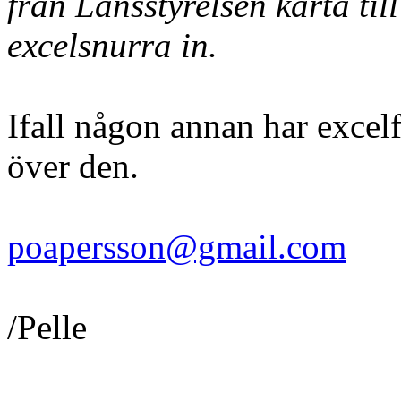
från Länsstyrelsen karta ti
excelsnurra in.
Ifall någon annan har excelf
över den.
poapersson@gmail.com
/Pelle