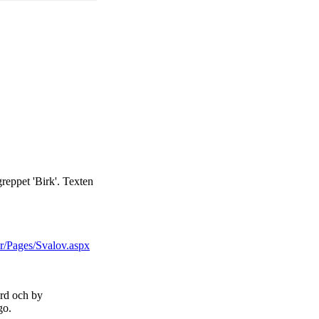
reppet 'Birk'. Texten
ar/Pages/Svalov.aspx
ård och by
go.