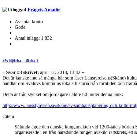
Frågvis Amatör
Avslutat konto
Gode
Antal inlägg: 1 832
SV: Björka = Birka ?
«
Svar #3 skrivet:
april 12, 2013, 13:42 »
Det är kanske inte så många här som läser Länstyrelsens(Skåne) kultu
handlar om Svalövs kommuns lokala historia från forntiden och framå
Detta är från stycket om jordägare i äldre tid under denna länk:
http://www.lansstyrelsen.se/skane/sv/samhallsplanering-och-kulturm
Citera
Sålunda ägde den danska kungamakten vid 1200-talets början S
organiserade i en från häradsindelningen avskild rättskrets, ett 