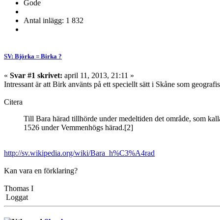
Gode
Antal inlägg: 1 832
SV: Björka = Birka ?
«
Svar #1 skrivet:
april 11, 2013, 21:11 »
Intressant är att Birk använts på ett speciellt sätt i Skåne som geograf
Citera
Till Bara härad tillhörde under medeltiden det område, som ka
1526 under Vemmenhögs härad.[2]
http://sv.wikipedia.org/wiki/Bara_h%C3%A4rad
Kan vara en förklaring?
Thomas I
Loggat