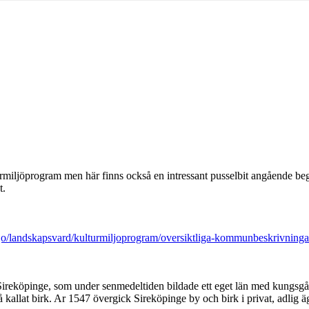
rmiljöprogram men här finns också en intressant pusselbit angående beg
t.
iljo/landskapsvard/kulturmiljoprogram/oversiktliga-kommunbeskrivning
ireköpinge, som under senmedeltiden bildade ett eget län med kungsg
så kallat birk. Ar 1547 övergick Sireköpinge by och birk i privat, adlig ä