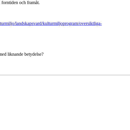
 forntiden och framåt.
turmiljo/landskapsvard/kulturmiljoprogram/oversiktliga-
 med liknande betydelse?