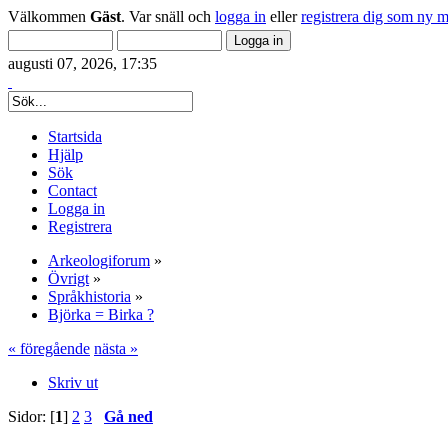
Välkommen
Gäst
. Var snäll och
logga in
eller
registrera dig som ny 
augusti 07, 2026, 17:35
Startsida
Hjälp
Sök
Contact
Logga in
Registrera
Arkeologiforum
»
Övrigt
»
Språkhistoria
»
Björka = Birka ?
« föregående
nästa »
Skriv ut
Sidor: [
1
]
2
3
Gå ned