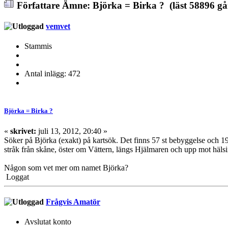
Författare
Ämne: Björka = Birka ? (läst 58896 gå
vemvet
Stammis
Antal inlägg: 472
Björka = Birka ?
«
skrivet:
juli 13, 2012, 20:40 »
Söker på Björka (exakt) på kartsök. Det finns 57 st bebyggelse och 19 t
stråk från skåne, öster om Vättern, längs Hjälmaren och upp mot häls
Någon som vet mer om namet Björka?
Loggat
Frågvis Amatör
Avslutat konto