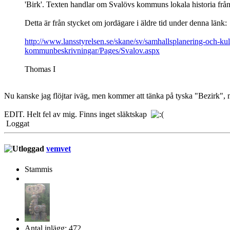
'Birk'. Texten handlar om Svalövs kommuns lokala historia från
Detta är från stycket om jordägare i äldre tid under denna länk:
http://www.lansstyrelsen.se/skane/sv/samhallsplanering-och-kul
kommunbeskrivningar/Pages/Svalov.aspx
Thomas I
Nu kanske jag flöjtar iväg, men kommer att tänka på tyska "Bezirk",
EDIT. Helt fel av mig. Finns inget släktskap
Loggat
vemvet
Stammis
Antal inlägg: 472