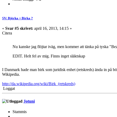
SV: Björka = Birka ?
«
Svar #5 skrivet:
april 16, 2013, 14:15 »
Citera
Nu kanske jag flöjtar iväg, men kommer att tänka på tyska "Be
EDIT. Helt fel av mig. Finns inget släktskap
I Danmark hade man birk som juridisk enhet (retskreds) ända in på bö
Wikipedia.
http://da.wikipedia.org/wiki/Birk_(retskreds)
Loggat
Jotuni
Stammis