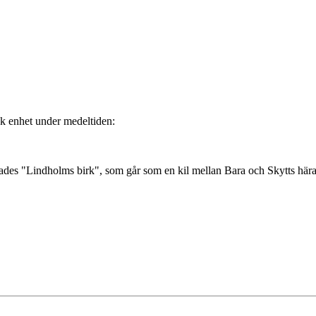
isk enhet under medeltiden:
llades "Lindholms birk", som går som en kil mellan Bara och Skytts här