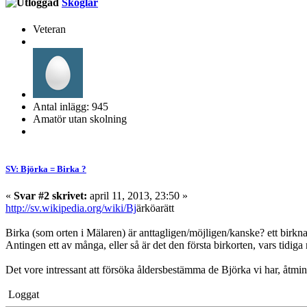
Skoglar
Veteran
Antal inlägg: 945
Amatör utan skolning
SV: Björka = Birka ?
«
Svar #2 skrivet:
april 11, 2013, 23:50 »
http://sv.wikipedia.org/wiki/Bj
ärköarätt
Birka (som orten i Mälaren) är anttagligen/möjligen/kanske? ett birkn
Antingen ett av många, eller så är det den första birkorten, vars tidiga r
Det vore intressant att försöka åldersbestämma de Björka vi har, åtm
Loggat