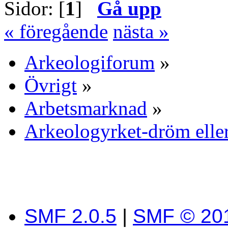
Sidor: [
1
]
Gå upp
« föregående
nästa »
Arkeologiforum
»
Övrigt
»
Arbetsmarknad
»
Arkeologyrket-dröm ell
SMF 2.0.5
|
SMF © 20