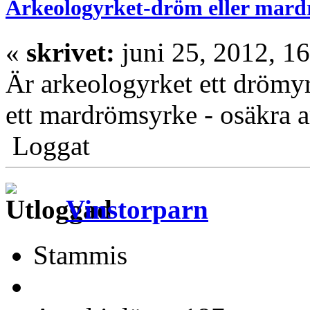
Arkeologyrket-dröm eller mar
«
skrivet:
juni 25, 2012, 16
Är arkeologyrket ett drömyr
ett mardrömsyrke - osäkra ar
Loggat
Vinstorparn
Stammis