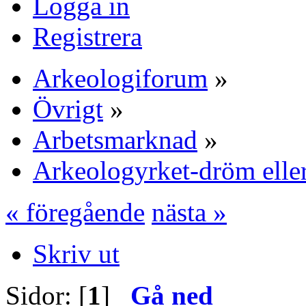
Logga in
Registrera
Arkeologiforum
»
Övrigt
»
Arbetsmarknad
»
Arkeologyrket-dröm ell
« föregående
nästa »
Skriv ut
Sidor: [
1
]
Gå ned