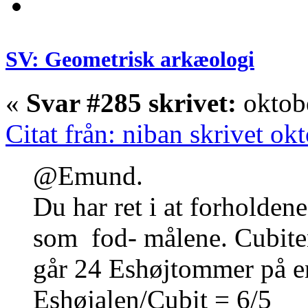
SV: Geometrisk arkæologi
«
Svar #285 skrivet:
oktobe
Citat från: niban skrivet ok
@Emund.
Du har ret i at forholde
som fod- målene. Cubite
går 24 Eshøjtommer på en
Eshøjalen/Cubit = 6/5