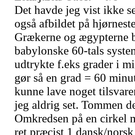
Det havde jeg vist ikke s
også afbildet på hjørnest
Grækerne og ægypterne br
babylonske 60-tals syste
udtrykte f.eks grader i m
gør så en grad = 60 minu
kunne lave noget tilsvare
jeg aldrig set. Tommen del
Omkredsen på en cirkel m
ret præcist 1 dansk/nors