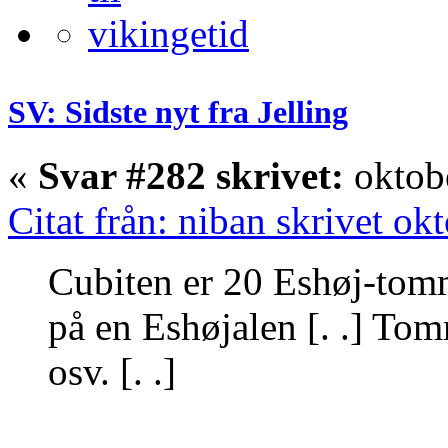
SV: Sidste nyt fra Jelling
«
Svar #282 skrivet:
oktobe
Citat från: niban skrivet ok
Cubiten er 20 Eshøj-tom
på en Eshøjalen [. .] Tom
osv. [. .]