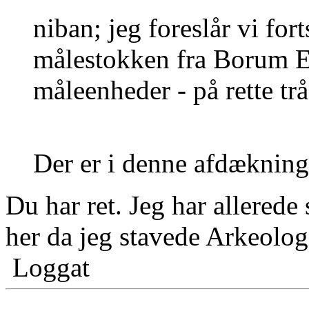
niban; jeg foreslår vi fo
målestokken fra Borum Es
måleenheder - på rette tr
Der er i denne afdæknin
Du har ret. Jeg har allered
her da jeg stavede Arkeolo
Loggat