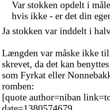
Var stokken opdelt i mål
hvis ikke - er det din eg
Ja stokken var inddelt i hal
Længden var måske ikke tilf
skrevet, da det kan benyttes 
som Fyrkat eller Nonnebakk
romben:
[quote author=niban link
date=1380574679