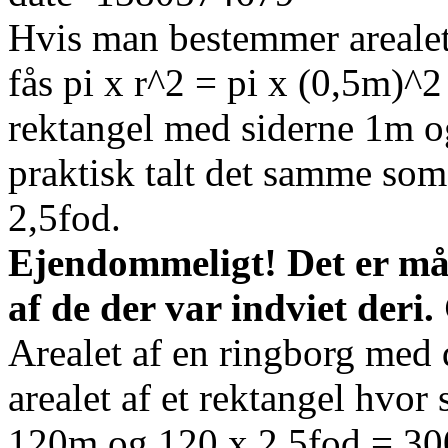
Hvis man bestemmer arealet
fås pi x r^2 = pi x (0,5m)^2
rektangel med siderne 1m o
praktisk talt det samme so
2,5fod.
Ejendommeligt! Det er m
af de der var indviet deri.
Arealet af en ringborg med 
arealet af et rektangel hvor 
120m og 120 x 2,5fod = 300