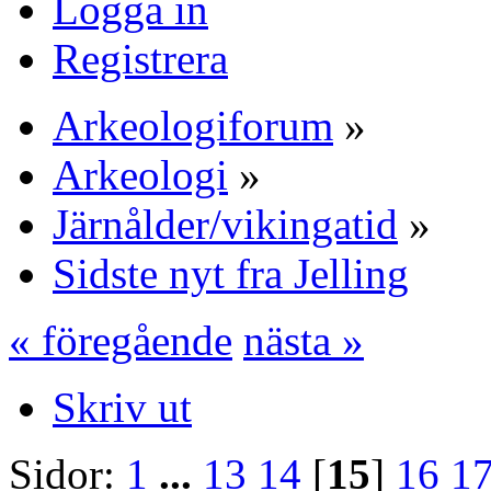
Logga in
Registrera
Arkeologiforum
»
Arkeologi
»
Järnålder/vikingatid
»
Sidste nyt fra Jelling
« föregående
nästa »
Skriv ut
Sidor:
1
...
13
14
[
15
]
16
1