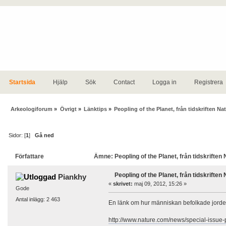
Startsida
Hjälp
Sök
Contact
Logga in
Registrera
Arkeologiforum
»
Övrigt
»
Länktips
»
Peopling of the Planet, från tidskriften Na
Sidor: [
1
]
Gå ned
Författare
Ämne: Peopling of the Planet, från tidskriften
Peopling of the Planet, från tidskriften
Piankhy
«
skrivet:
maj 09, 2012, 15:26 »
Gode
Antal inlägg: 2 463
En länk om hur människan befolkade jorden, 
http://www.nature.com/news/special-issue-