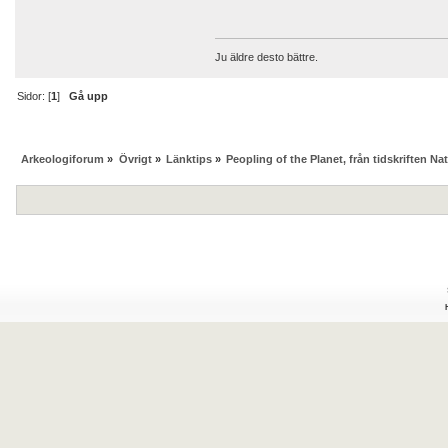
Ju äldre desto bättre.
Sidor: [
1
]
Gå upp
Arkeologiforum
»
Övrigt
»
Länktips
»
Peopling of the Planet, från tidskriften Na