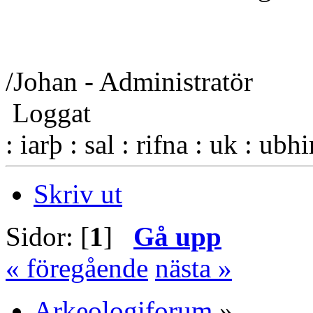
/Johan - Administratör
Loggat
: iarþ : sal : rifna : uk : ubh
Skriv ut
Sidor: [
1
]
Gå upp
« föregående
nästa »
Arkeologiforum
»