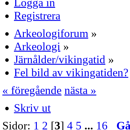
Logga in
Registrera
Arkeologiforum
»
Arkeologi
»
Järnålder/vikingatid
»
Fel bild av vikingatiden?
« föregående
nästa »
Skriv ut
Sidor:
1
2
[
3
]
4
5
...
16
Gå