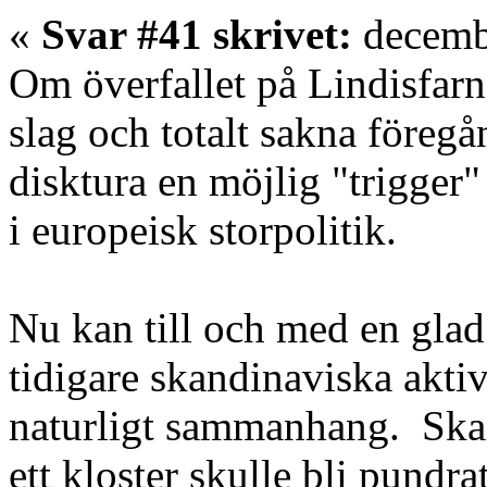
«
Svar #41 skrivet:
decembe
Om överfallet på Lindisfarne
slag och totalt sakna föregå
disktura en möjlig "trigger"
i europeisk storpolitik.
Nu kan till och med en gla
tidigare skandinaviska aktivi
naturligt sammanhang. Skand
ett kloster skulle bli pundrat