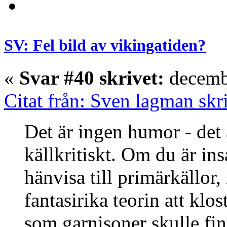
SV: Fel bild av vikingatiden?
«
Svar #40 skrivet:
decembe
Citat från: Sven lagman skr
Det är ingen humor - det ä
källkritiskt. Om du är insa
hänvisa till primärkällor,
fantasirika teorin att klo
som garnisoner skulle fin