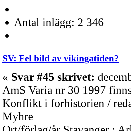
Antal inlägg: 2 346
SV: Fel bild av vikingatiden?
«
Svar #45 skrivet:
decembe
AmS Varia nr 30 1997 finns
Konflikt i forhistorien / re
Myhre
Ort/förlag/år Stavanger : A