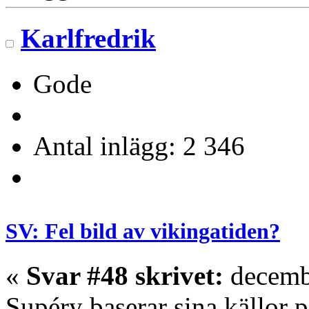
Karlfredrik
Gode
Antal inlägg: 2 346
SV: Fel bild av vikingatiden?
«
Svar #48 skrivet:
decembe
Supéry baserar sina källor p