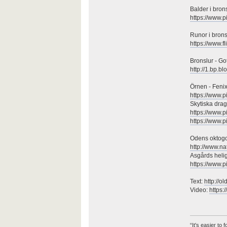
Balder i brons
https://www.
Runor i brons
https://www.
Bronslur - Go
http://1.bp
Örnen - Feni
https://www.
Skytiska dra
https://www.
https://www.
Odens oktogon
http://www.n
Asgårds helig
https://www.
Text:
http://o
Video:
https
“It's easier to