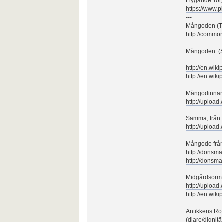
Flygande Tor,
https://www.
---
Mångoden (To
http://common
Mångoden (Sv
http://en.wik
http://en.wik
Mångodinnan 
http://upload
Samma, från 
http://uplo
Mångode frå
http://donsm
http://donsm
Midgårdsorme
http://uplo
http://en.wik
Antikkens Rom
(diare/dignitä