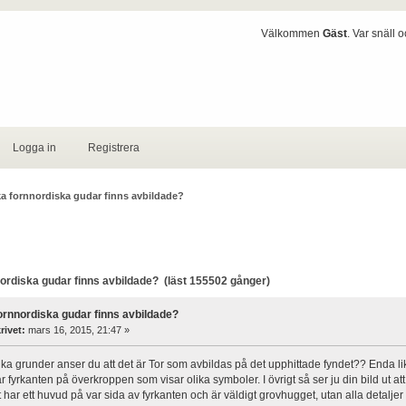
Välkommen
Gäst
. Var snäll 
Logga in
Registrera
ka fornnordiska gudar finns avbildade?
ordiska gudar finns avbildade? (läst 155502 gånger)
fornnordiska gudar finns avbildade?
rivet:
mars 16, 2015, 21:47 »
lka grunder anser du att det är Tor som avbildas på det upphittade fyndet?? Enda l
r fyrkanten på överkroppen som visar olika symboler. I övrigt så ser ju din bild ut 
har ett huvud på var sida av fyrkanten och är väldigt grovhugget, utan alla detaljer 