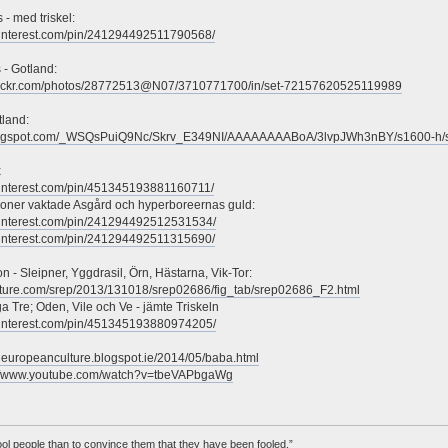
 - med triskel:
pinterest.com/pin/241294492511790568/
 - Gotland:
flickr.com/photos/28772513@N07/3710771700/in/set-72157620525119989
tland:
.blogspot.com/_WSQsPuiQ9Nc/Skrv_E349NI/AAAAAAAABoA/3lvpJWh3nBY/s1600-h/
x
pinterest.com/pin/451345193881160711/
goner vaktade Asgård och hyperboreernas guld:
pinterest.com/pin/241294492512531534/
pinterest.com/pin/241294492511315690/
 - Sleipner, Yggdrasil, Örn, Hästarna, Vik-Tor:
ature.com/srep/2013/131018/srep02686/fig_tab/srep02686_F2.html
a Tre; Oden, Vile och Ve - jämte Triskeln
pinterest.com/pin/451345193880974205/
ldeuropeanculture.blogspot.ie/2014/05/baba.html
://www.youtube.com/watch?v=tbeVAPbgaWg
 fool people than to convince them that they have been fooled.”