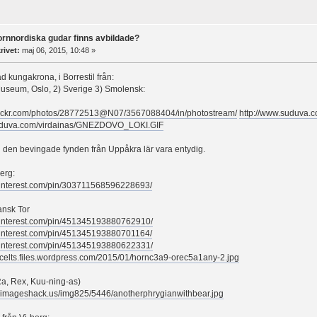
fornnordiska gudar finns avbildade?
rivet:
maj 06, 2015, 10:48 »
 kungakrona, i Borrestil från:
Museum, Oslo, 2) Sverige 3) Smolensk:
flickr.com/photos/28772513@N07/3567088404/in/photostream/
http://www.suduva.c
suduva.com/virdainas/GNEZDOVO_LOKI.GIF
 den bevingade fynden från Uppåkra lär vara entydig.
erg:
pinterest.com/pin/303711568596228693/
ansk Tor
pinterest.com/pin/451345193880762910/
pinterest.com/pin/451345193880701164/
pinterest.com/pin/451345193880622331/
ncelts.files.wordpress.com/2015/01/hornc3a9-orec5a1any-2.jpg
Ra, Rex, Kuu-ning-as)
5.imageshack.us/img825/5446/anotherphrygianwithbear.jpg