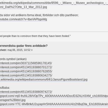
d.wikimedia.org/wikipedia/commons/d/de/9596_-_Milano_-_Museo_archeologico_-
nni_Dall%27Orto_13_Mar_2012.jpg
 sidor vid antikens forna ideal, förbilder och dito pantheon:
.youtube.com/watch?v=tbeVAPbgaWg
 fool people than to convince them that they have been fooled.”
fornnordiska gudar finns avbildade?
rivet:
maj 06, 2015, 10:52 »
rds symbol (ankan)
pinterest.com/pin/303711568596178145/
pinterest.com/pin/451345193880701272/
pinterest.com/pin/451345193880762855/
pinterest.com/pin/451345193880634275/
ad.wikimedia.org/wikipedia/commons/6/61/JanusFigureBoaIsland.jpg
s/Baba:
pinterest.com/pin/451345193880974272/
.blogspot.com/-mj0-fruNL28/VOpTPv_40OI/AAAAAAAADoc/D3ZALH3XM_c/s1600/stpa
ragee%2BIdol.jpg
blogspot.com/-YTC-WvlBrIk/U2uyapHrSHI/AAAAAAAAAU4/z2hBujOIa_E/s1600/ukrai