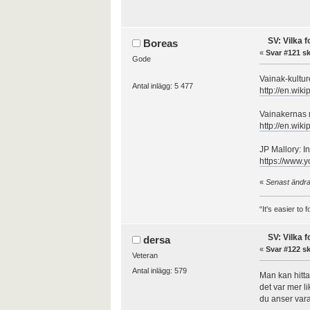
SV: Vilka 
Boreas
«
Svar #121 sk
Gode
Vainak-kultur
Antal inlägg: 5 477
http://en.wik
Vainakernas m
http://en.wik
JP Mallory: 
https://www
«
Senast ändra
“It's easier to
SV: Vilka 
dersa
«
Svar #122 sk
Veteran
Antal inlägg: 579
Man kan hitta
det var mer l
du anser var