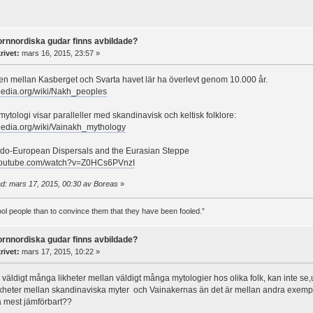
fornnordiska gudar finns avbildade?
rivet:
mars 16, 2015, 23:57 »
en mellan Kasberget och Svarta havet lär ha överlevt genom 10.000 år.
ipedia.org/wiki/Nakh_peoples
ytologi visar paralleller med skandinavisk och keltisk folklore:
ipedia.org/wiki/Vainakh_mythology
Indo-European Dispersals and the Eurasian Steppe
.youtube.com/watch?v=Z0HCs6PVnzI
d: mars 17, 2015, 00:30 av Boreas
»
 fool people than to convince them that they have been fooled.”
fornnordiska gudar finns avbildade?
rivet:
mars 17, 2015, 10:22 »
 väldigt många likheter mellan väldigt många mytologier hos olika folk, kan inte se,ut
ikheter mellan skandinaviska myter och Vainakernas än det är mellan andra exempe
a mest jämförbart??