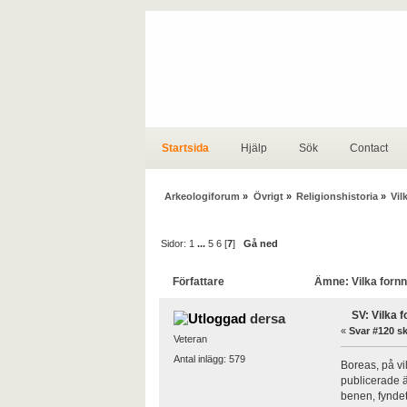
Startsida
Hjälp
Sök
Contact
Arkeologiforum
»
Övrigt
»
Religionshistoria
»
Vil
Sidor:
1
...
5
6
[
7
]
Gå ned
Författare
Ämne: Vilka fornn
SV: Vilka 
dersa
«
Svar #120 sk
Veteran
Antal inlägg: 579
Boreas, på vi
publicerade ä
benen, fyndet 