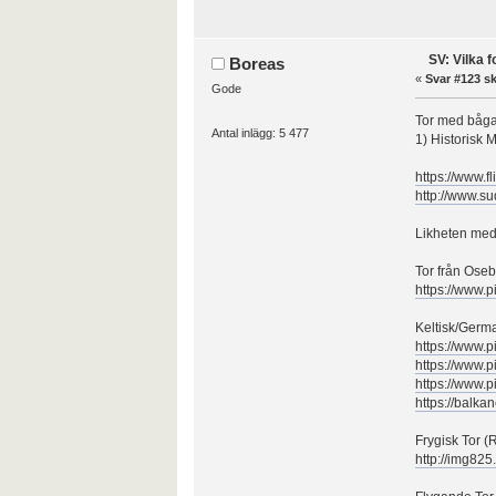
SV: Vilka 
Boreas
«
Svar #123 sk
Gode
Tor med bågad
Antal inlägg: 5 477
1) Historisk 
https://www.
http://www.
Likheten med
Tor från Oseb
https://www.
Keltisk/Germ
https://www.
https://www.
https://www.
https://balka
Frygisk Tor (
http://img82