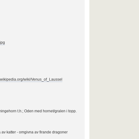
jpg
n.wikipedia.org/wiki/Venus_of_Laussel
ngehorn t.h.; Oden med hornet/gralen i topp.
 av katter - omgivna av firande dragoner