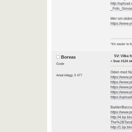
http://uploa
_Foto_Giova
Mer om okända
https://www
“It's easier to
SV: Vilka 
Boreas
«
Svar #124 sk
Gode
Oden med Njo
Antal inlägg: 5 477
https://www.
https://www.
https://www.
https://www.
https://uplo
Balder/Baccu
https://www.
http://4.bp
The%2BTande
http://1.bp.