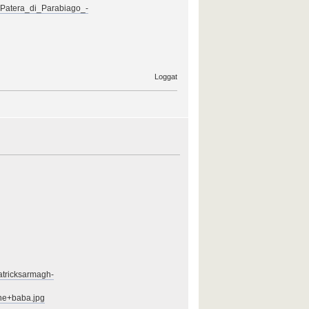
_Patera_di_Parabiago_-
Loggat
tricksarmagh-
ne+baba.jpg