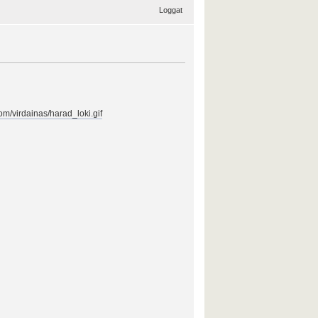
Loggat
om/virdainas/harad_loki.gif