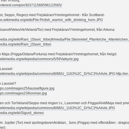
 från Vi-borg:
pinterest.com/pin/303711568596123565/
r, Seppo, Reges) med Frejskäran/Ymmingehornet - från Scottland-
s.wikimedia.org/wiki/File:Pictish_warrior_with_drinking_horn.JPG
anvit/Veles/Ve/Veland/Tor) med Frejskäran/Ymmingehornet, från Arkona:
ipedia.org/wiki/Rani_(Slavic_tribe)#/media/File:Steinrelief_Pfarrkirche_Altenkirchen.
ipedia.org/wiki/Rani_(Slavic_tribe
)
Maja (Frigga/Ostara/Fortuna) med Frejskäran/Ymmingehornet, från Helgö:
.wikimedia.org/wikipedia/commons/5/5f/Valkyrie.jpg
Laussel:
ad.wikimedia.org/wikipedia/commons/8/88/U_1163%2C_Dr%C3%A4vle.JPG
http://e
n Laussel?
aps.com/images25/lausselfigure.jpg
aps.com/images23/lionman.jpg
n och Tor/Veland/Seppo med ringen t.v., Laxormen och Frigga/Alvit/Maja med ymmi
ad.wikimedia.org/wikipedia/commons/8/88/U_1163%2C_Dr%C3%A4vle.JPG
ipedia.org/wiki/Sigurd_stones
: Jupiter (Tor) med spolingstaven/kräklan, Juno (Frigga) med offerskålen - dragna
rer):