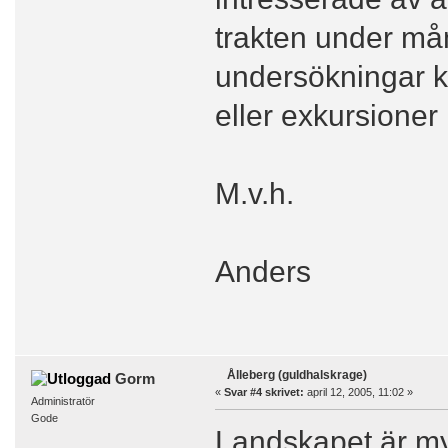
trakten under må
undersökningar k
eller exkursioner
M.v.h.
Anders
Ålleberg (guldhalskrage)
Gorm
«
Svar #4 skrivet:
april 12, 2005, 11:02 »
Administratör
Gode
Landskapet är myc