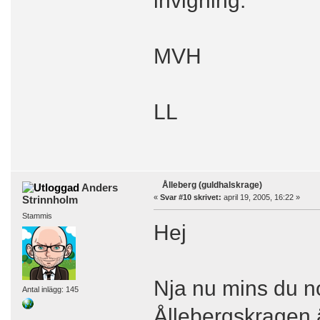
MVH
LL
Ålleberg (guldhalskrage)
Anders
«
Svar #10 skrivet:
april 19, 2005, 16:22 »
Strinnholm
Stammis
Hej
Nja nu mins du no
Antal inlägg: 145
Ållebergskragen 