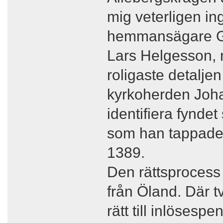
mig veterligen in
hemmansägare G
Lars Helgesson, n
roligaste detaljen
kyrkoherden Joha
identifiera fynde
som han tappade 
1389.
Den rättsprocess
från Öland. Där 
rätt till inlöses