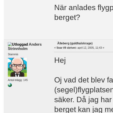
När anlades flygp
berget?
Ålleberg (guldhalskrage)
Anders
«
Svar #8 skrivet:
april 12, 2005, 11:43 »
Strinnholm
Stammis
Hej
Oj vad det blev fa
Antal inlägg: 145
(segel)flygplatse
säker. Då jag har
berget kan jag me