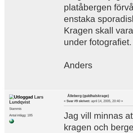
platåbergen för
enstaka sporadis
Kragen skall vara
under fotografiet.
Anders
Ålleberg (guldhalskrage)
Lars
«
Svar #9 skrivet:
april 14, 2005, 20:40 »
Lundqvist
Stammis
Jag vill minnas at
Antal inlägg: 185
kragen och berge