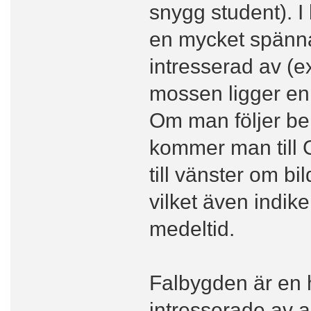
snygg student). I 
en mycket spänna
intresserad av (e
mossen ligger en 
Om man följer ber
kommer man till G
till vänster om b
vilket även indik
medeltid.
Falbygden är en he
intresserade av ar