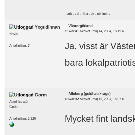
: iarþ : sal : rifna : uk : ubhimin :
Västergötland
Yxgudinnan
«
Svar #1 skrivet:
maj 14, 2004, 18:19 »
Novis
Ja, visst är Väste
Antal inlägg: 7
bara lokalpatriot
Ålleberg (guldhalskrage)
Gorm
«
Svar #2 skrivet:
maj 16, 2004, 18:07 »
Administratör
Gode
Mycket fint lands
Antal inlägg: 2 926