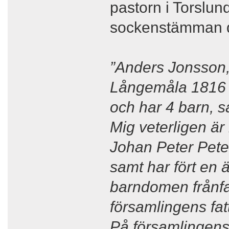
pastorn i Torslu
sockenstämman d
”Anders Jonsson, 
Långemåla 1816 7/
och har 4 barn, s
Mig veterligen är
Johan Peter Pete
samt har fört en 
barndomen frånfal
församlingens fatt
På församlingens