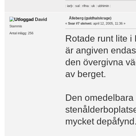
: iarþ : sal : rifna : uk : ubhimin :
Ålleberg (guldhalskrage)
David
«
Svar #7 skrivet:
april 12, 2005, 11:36 »
Stammis
Antal inlägg: 256
Rotade runt lite 
är angiven endast
den övergivna vä
av berget.
Den omedelbara f
stenålderboplatse
mycket depåfynd