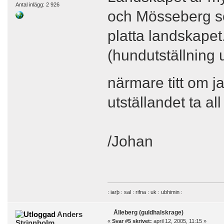
Antal inlägg: 2 926
och Mösseberg som
platta landskapet.
(hundutställning 
närmare titt om j
utställandet ta all
/Johan
: iarþ : sal : rifna : uk : ubhimin :
Ålleberg (guldhalskrage)
Anders
«
Svar #5 skrivet:
april 12, 2005, 11:15 »
Strinnholm