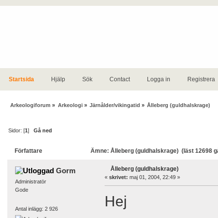
Startsida
Hjälp
Sök
Contact
Logga in
Registrera
Arkeologiforum
»
Arkeologi
»
Järnålder/vikingatid
»
Ålleberg (guldhalskrage)
Sidor: [
1
]
Gå ned
Författare
Ämne: Ålleberg (guldhalskrage) (läst 12698 g
Ålleberg (guldhalskrage)
Gorm
«
skrivet:
maj 01, 2004, 22:49 »
Administratör
Gode
Hej
Antal inlägg: 2 926