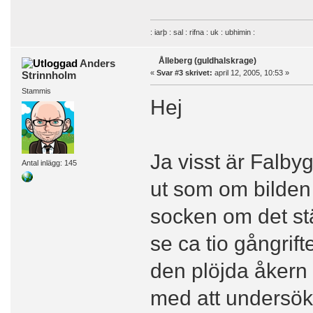
: iarþ : sal : rifna : uk : ubhimin :
Ålleberg (guldhalskrage)
Anders
«
Svar #3 skrivet:
april 12, 2005, 10:53 »
Strinnholm
Stammis
Hej
Ja visst är Falbyg
Antal inlägg: 145
ut som om bilden 
socken om det st
se ca tio gångrift
den plöjda åkern 
med att undersök