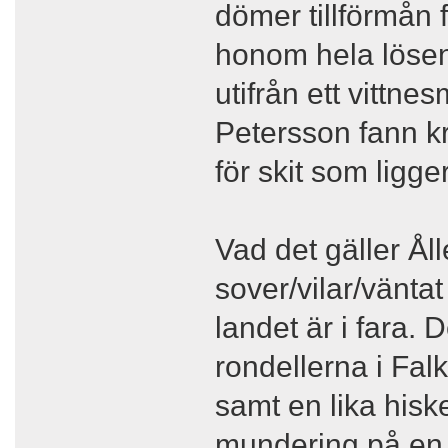
dömer tillförmån 
honom hela lösen
utifrån ett vittne
Petersson fann kr
för skit som ligge
Vad det gäller Ål
sover/vilar/vänta
landet är i fara. D
rondellerna i Fal
samt en lika hiske
mundering på en 