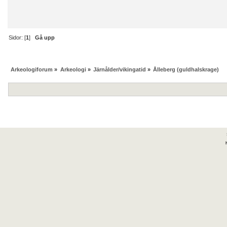
Sidor: [
1
]
Gå upp
Arkeologiforum
»
Arkeologi
»
Järnålder/vikingatid
»
Ålleberg (guldhalskrage)