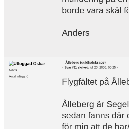
borde vara skäl för
Anders
Ålleberg (guldhalskrage)
Oskar
«
Svar #11 skrivet:
juli 23, 2005, 00:25 »
Novis
Antal inlägg: 6
Flygfältet på Ålle
Ålleberg är Segel
sedan fanns där e
för mig att de ha