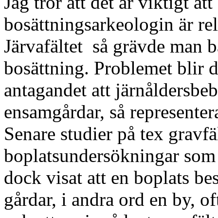
Jag tror att det är viktigt a
bosättningsarkeologin är re
Järvafältet så grävde man b
bosättning. Problemet blir 
antagandet att järnåldersbe
ensamgårdar, så representera
Senare studier på tex gravfä
boplatsundersökningar som h
dock visat att en boplats be
gårdar, i andra ord en by, of