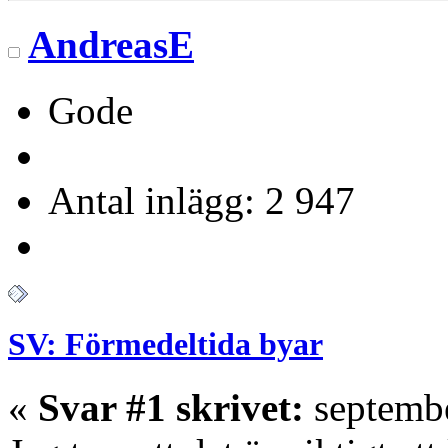
AndreasE
Gode
Antal inlägg: 2 947
SV: Förmedeltida byar
«
Svar #1 skrivet:
septembe