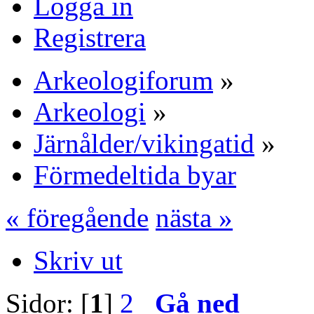
Logga in
Registrera
Arkeologiforum
»
Arkeologi
»
Järnålder/vikingatid
»
Förmedeltida byar
« föregående
nästa »
Skriv ut
Sidor: [
1
]
2
Gå ned